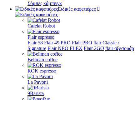
Σόμπες κάμπινγκ
Ειδικές καφετιέρες
Cafelat Robot
Flair espresso
Flair 58
Flair 49 PRO
Flair PRO
flair Classic /
Signature
Flair NEO FLEX
Flair 2GO
flair αξεσουάρ
Bellman coffee
ROK espresso
La Pavoni
9Barista
Ρανσίλιο
Goat Story Τζίνα
Pour-over
Morning