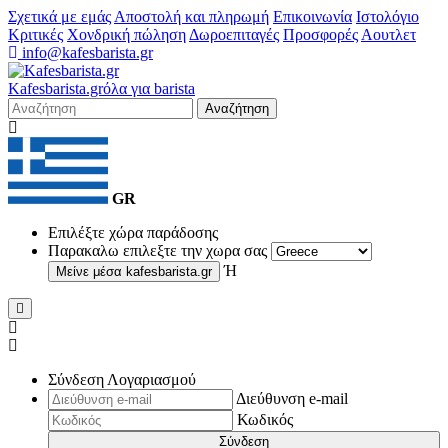
Σχετικά με εμάς
Αποστολή και πληρωμή
Επικοινωνία
Ιστολόγιο
Κριτικές
Χονδρική πώληση
Δωροεπιταγές
Προσφορές
Αουτλετ
info@kafesbarista.gr
Kafes
barista
.gr
όλα για barista
Αναζήτηση
GR
Επιλέξτε χώρα παράδοσης
Παρακαλω επιλεξτε την χωρα σας
Ή
Μείνε μέσα
kafesbarista.gr
Σύνδεση Λογαριασμού
Διεύθυνση e-mail
Κωδικός
Σύνδεση