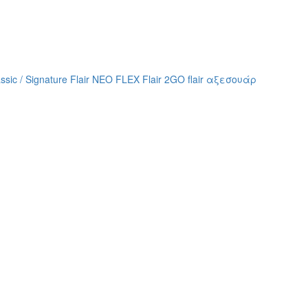
assic / Signature
Flair NEO FLEX
Flair 2GO
flair αξεσουάρ