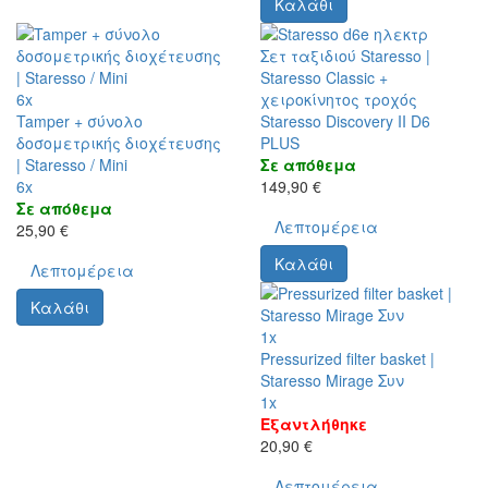
Καλάθι
Σετ ταξιδιού Staresso |
Staresso Classic +
6x
χειροκίνητος τροχός
Tamper + σύνολο
Staresso Discovery II D6
δοσομετρικής διοχέτευσης
PLUS
| Staresso / Mini
Σε απόθεμα
6x
149,90 €
Σε απόθεμα
Λεπτομέρεια
25,90 €
Καλάθι
Λεπτομέρεια
Καλάθι
1x
Pressurized filter basket |
Staresso Mirage Συν
1x
Εξαντλήθηκε
20,90 €
Λεπτομέρεια