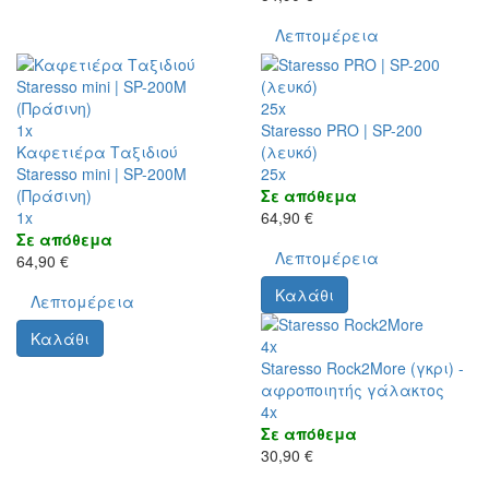
Λεπτομέρεια
25x
1x
Staresso PRO | SP-200
Καφετιέρα Ταξιδιού
(λευκό)
Staresso mini | SP-200M
25x
(Πράσινη)
Σε απόθεμα
1x
64,90 €
Σε απόθεμα
Λεπτομέρεια
64,90 €
Καλάθι
Λεπτομέρεια
Καλάθι
4x
Staresso Rock2More (γκρι) -
αφροποιητής γάλακτος
4x
Σε απόθεμα
30,90 €