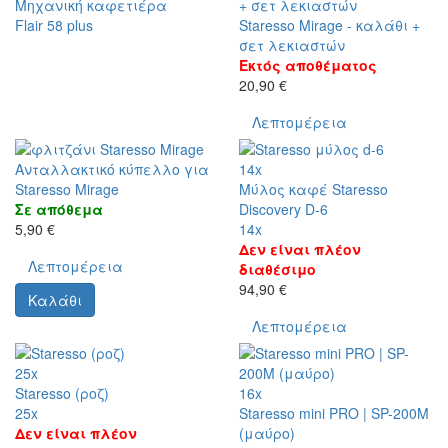
Μηχανική καφετιέρα
Flair 58 plus
Staresso Mirage - καλάθι +
σετ λεκιαστών
Εκτός αποθέματος
20,90 €
Λεπτομέρεια
Ανταλλακτικό κύπελλο για
14x
Staresso Mirage
Μύλος καφέ Staresso
Σε απόθεμα
Discovery D-6
5,90 €
14x
Δεν είναι πλέον
Λεπτομέρεια
διαθέσιμο
94,90 €
Καλάθι
Λεπτομέρεια
25x
Staresso (ροζ)
16x
25x
Staresso mini PRO | SP-200M
Δεν είναι πλέον
(μαύρο)