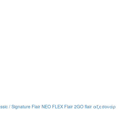
assic / Signature
Flair NEO FLEX
Flair 2GO
flair αξεσουάρ