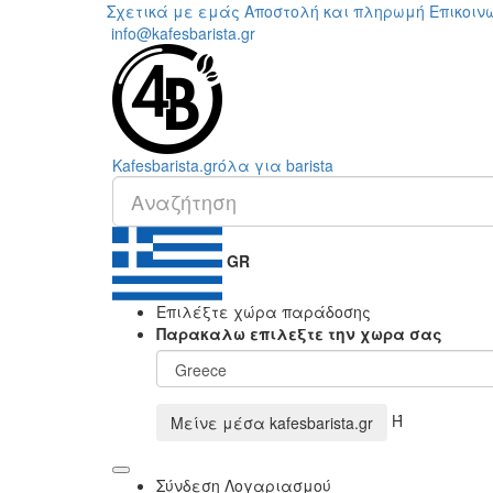
Σχετικά με εμάς
Αποστολή και πληρωμή
Επικοιν
info@kafesbarista.gr
Kafes
barista
.gr
όλα για barista
GR
Επιλέξτε χώρα παράδοσης
Παρακαλω επιλεξτε την χωρα σας
Ή
Μείνε μέσα
kafesbarista.gr
Σύνδεση Λογαριασμού