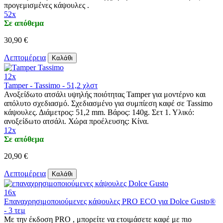
προγεμισμένες κάψουλες .
52x
Σε απόθεμα
30,90 €
Λεπτομέρεια
Καλάθι
12x
Tamper - Tassimo - 51,2 χλστ
Ανοξείδωτο ατσάλι υψηλής ποιότητας Tamper για μοντέρνο και
απόλυτο σχεδιασμό. Σχεδιασμένο για συμπίεση καφέ σε Tassimo
κάψουλες. Διάμετρος: 51,2 mm. Βάρος: 140g. Σετ 1. Υλικό:
ανοξείδωτο ατσάλι. Χώρα προέλευσης: Κίνα.
12x
Σε απόθεμα
20,90 €
Λεπτομέρεια
Καλάθι
16x
Επαναχρησιμοποιούμενες κάψουλες PRO ECO για Dolce Gusto®
- 3 τεμ
Με την έκδοση PRO , μπορείτε να ετοιμάσετε καφέ με πιο