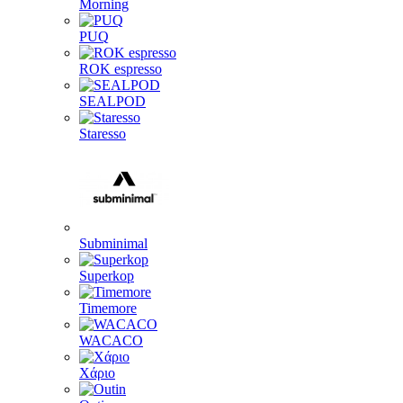
Morning
PUQ
ROK espresso
SEALPOD
Staresso
Subminimal
Superkop
Timemore
WACACO
Χάριο