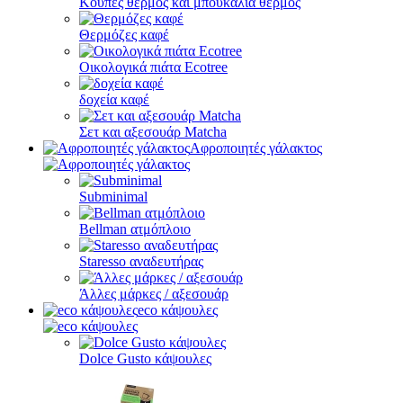
Κούπες θερμός και μπουκάλια θερμός
Θερμόζες καφέ
Οικολογικά πιάτα Ecotree
δοχεία καφέ
Σετ και αξεσουάρ Matcha
Αφροποιητές γάλακτος
Subminimal
Bellman ατμόπλοιο
Staresso αναδευτήρας
Άλλες μάρκες / αξεσουάρ
eco κάψουλες
Dolce Gusto κάψουλες