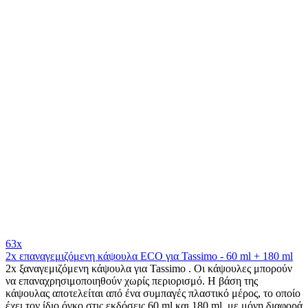
63x
2x επαναγεμιζόμενη κάψουλα ECO για Tassimo - 60 ml + 180 ml
2x ξαναγεμιζόμενη κάψουλα για Tassimo . Οι κάψουλες μπορούν
να επαναχρησιμοποιηθούν χωρίς περιορισμό. Η βάση της
κάψουλας αποτελείται από ένα συμπαγές πλαστικό μέρος, το οποίο
έχει τον ίδιο όγκο στις εκδόσεις 60 ml και 180 ml, με μόνη διαφορά