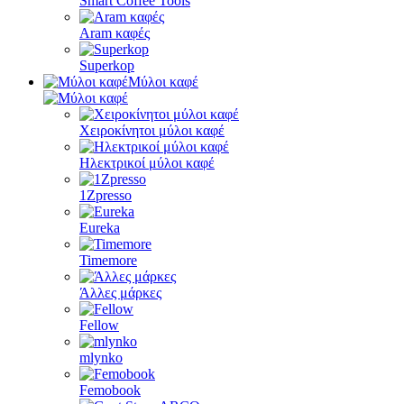
Smart Coffee Tools
Aram καφές
Superkop
Μύλοι καφέ
Χειροκίνητοι μύλοι καφέ
Ηλεκτρικοί μύλοι καφέ
1Zpresso
Eureka
Timemore
Άλλες μάρκες
Fellow
mlynko
Femobook