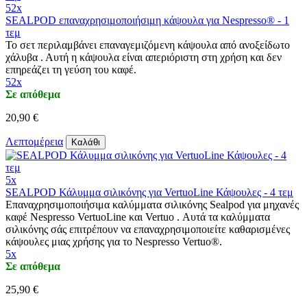
52x
SEALPOD επαναχρησιμοποιήσιμη κάψουλα για Nespresso® - 1
τεμ
Το σετ περιλαμβάνει επαναγεμιζόμενη κάψουλα από ανοξείδωτο
χάλυβα . Αυτή η κάψουλα είναι απεριόριστη στη χρήση και δεν
επηρεάζει τη γεύση του καφέ.
52x
Σε απόθεμα
20,90 €
Λεπτομέρεια
Καλάθι
5x
SEALPOD Κάλυμμα σιλικόνης για VertuoLine Κάψουλες - 4 τεμ
Επαναχρησιμοποιήσιμα καλύμματα σιλικόνης Sealpod για μηχανές
καφέ Nespresso VertuoLine και Vertuo . Αυτά τα καλύμματα
σιλικόνης σάς επιτρέπουν να επαναχρησιμοποιείτε καθαρισμένες
κάψουλες μιας χρήσης για το Nespresso Vertuo®.
5x
Σε απόθεμα
25,90 €