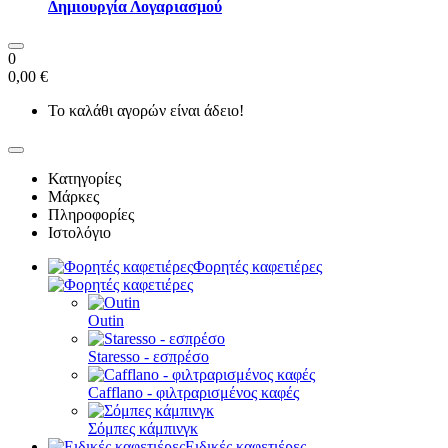
Δημιουργία Λογαριασμού
0
0,00 €
Το καλάθι αγορών είναι άδειο!
Κατηγορίες
Μάρκες
Πληροφορίες
Ιστολόγιο
Φορητές καφετιέρες
Outin
Staresso - εσπρέσο
Cafflano - φιλτραρισμένος καφές
Σόμπες κάμπινγκ
Ειδικές καφετιέρες