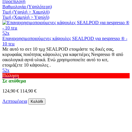
Προεπιλογή
Βαθμολογία (Υψηλότερη)
Τιμή (Υψηλή > Χαμηλή)
Τιμή (Χαμηλή > Υψηλή)
52x
Επαναχρησιμοποιούμενες κάψουλες SEALPOD για nespresso ® -
10 τεμ
Με αυτό το σετ 10 τμχ SEALPOD ετοιμάστε τις δικές σας,
κορυφαίας ποιότητας κάψουλες για καφετιέρες Nespresso ® από
οικολογικά αγνά υλικά. Ενώ χρησιμοποιείτε αυτό το κιτ,
ετοιμάζετε 10 κάψουλες .
52x
Πώληση
Σε απόθεμα
124,90 €
114,90 €
Λεπτομέρεια
Καλάθι