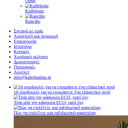
Outin
Kaffelogic
Rancilio
Σχετικά με εμάς
Αποστολή και πληρωμή
Επικοινωνία
Ιστολόγιο
Κριτικές
Χονδρική πώληση
Δωροεπιταγές
Προσφορές
Αουτλετ
info@kafesbarista.gr
10 συμβουλές για να ετοιμάσετε ένα εξαιρετικό ποτό
Τσάι από την κάψουλα ECO, γιατί όχι;
Πώς να επιλέξετε μια ταξιδιωτική καφετιέρα;