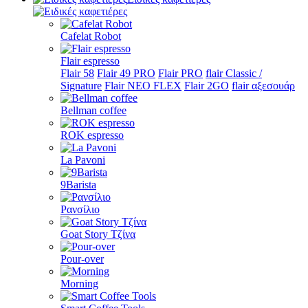
Cafelat Robot
Flair espresso
Flair 58
Flair 49 PRO
Flair PRO
flair Classic /
Signature
Flair NEO FLEX
Flair 2GO
flair αξεσουάρ
Bellman coffee
ROK espresso
La Pavoni
9Barista
Ρανσίλιο
Goat Story Τζίνα
Pour-over
Morning