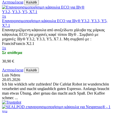
Λεπτομέρεια
Καλάθι
1x
Επαναχρησιμοποιήσιμη κάψουλα ECO για Illy® Y3.2, Y3.3, Y5,
X7.1
Επαναγεμιζόμενη κάψουλα από ανοξείδωτο χάλυβα της μάρκας
κάψουλας ECO για μηχανές καφέ τύπου Illy® . Συμβατό με
μηχανές: Illy® Y3.2, Y3.3, Y5, X7.1. Μη συμβατό με :
FrancisFrancis X2.1
1x
Σε απόθεμα
30,90 €
Λεπτομέρεια
Καλάθι
Luis Ndreu
20.05.2026
Ich bin wirklich sehr zufrieden! Die Cafelat Robot ist wunderschön
verarbeitet und macht unglaublich guten Espresso. Anfangs braucht
man etwas Übung, aber genau das macht auch Spaß. Der Kaffee
schmec ...