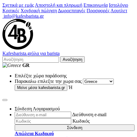
Σχετικά με εμάς
Αποστολή και πληρωμή
Επικοινωνία
Ιστολόγιο
Κριτικές
Χονδρική πώληση
Δωροεπιταγές
Προσφορές
Αουτλετ
info@kafesbarista.gr
Kafes
barista
.gr
όλα για barista
Αναζήτηση
GR
Επιλέξτε χώρα παράδοσης
Παρακαλω επιλεξτε την χωρα σας
Ή
Μείνε μέσα
kafesbarista.gr
Σύνδεση Λογαριασμού
Διεύθυνση e-mail
Κωδικός
Σύνδεση
Απώλεια Κωδικού