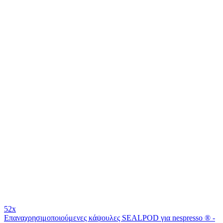
52x
Επαναχρησιμοποιούμενες κάψουλες SEALPOD για nespresso ® -