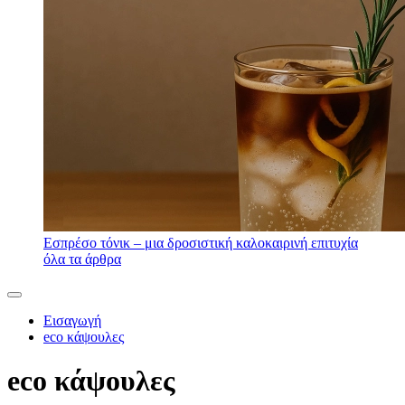
Εσπρέσο τόνικ – μια δροσιστική καλοκαιρινή επιτυχία
όλα τα άρθρα
Εισαγωγή
eco κάψουλες
eco κάψουλες