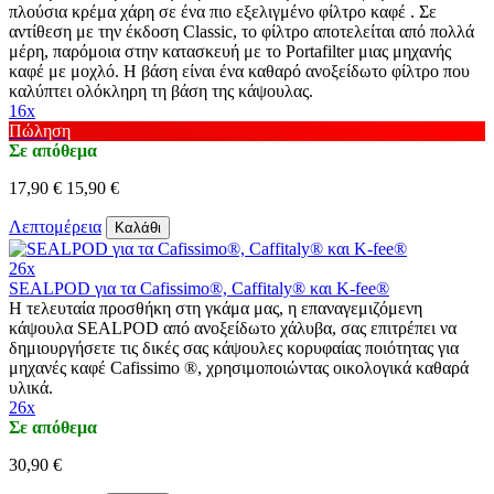
πλούσια κρέμα χάρη σε ένα πιο εξελιγμένο φίλτρο καφέ . Σε
αντίθεση με την έκδοση Classic, το φίλτρο αποτελείται από πολλά
μέρη, παρόμοια στην κατασκευή με το Portafilter μιας μηχανής
καφέ με μοχλό. Η βάση είναι ένα καθαρό ανοξείδωτο φίλτρο που
καλύπτει ολόκληρη τη βάση της κάψουλας.
16x
Πώληση
Σε απόθεμα
17,90 €
15,90 €
Λεπτομέρεια
Καλάθι
26x
SEALPOD για τα Cafissimo®, Caffitaly® και K-fee®
Η τελευταία προσθήκη στη γκάμα μας, η επαναγεμιζόμενη
κάψουλα SEALPOD από ανοξείδωτο χάλυβα, σας επιτρέπει να
δημιουργήσετε τις δικές σας κάψουλες κορυφαίας ποιότητας για
μηχανές καφέ Cafissimo ®, χρησιμοποιώντας οικολογικά καθαρά
υλικά.
26x
Σε απόθεμα
30,90 €