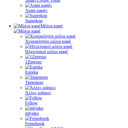
Smart Coffee Tools
Aram καφές
Superkop
Μύλοι καφέ
Χειροκίνητοι μύλοι καφέ
Ηλεκτρικοί μύλοι καφέ
1Zpresso
Eureka
Timemore
Άλλες μάρκες
Fellow
mlynko
Femobook