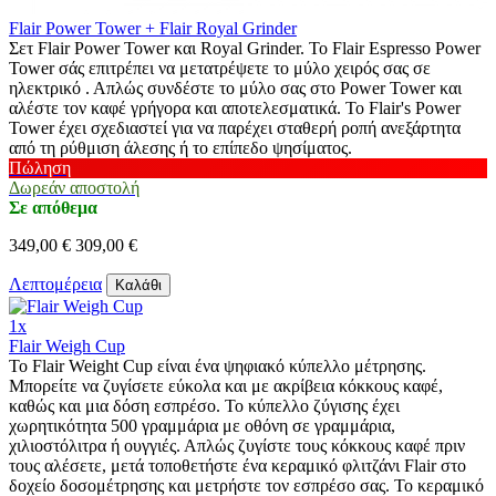
Flair Power Tower + Flair Royal Grinder
Σετ Flair Power Tower και Royal Grinder. Το Flair Espresso Power
Tower σάς επιτρέπει να μετατρέψετε το μύλο χειρός σας σε
ηλεκτρικό . Απλώς συνδέστε το μύλο σας στο Power Tower και
αλέστε τον καφέ γρήγορα και αποτελεσματικά. Το Flair's Power
Tower έχει σχεδιαστεί για να παρέχει σταθερή ροπή ανεξάρτητα
από τη ρύθμιση άλεσης ή το επίπεδο ψησίματος.
Πώληση
Δωρεάν αποστολή
Σε απόθεμα
349,00 €
309,00 €
Λεπτομέρεια
Καλάθι
1x
Flair Weigh Cup
Το Flair Weight Cup είναι ένα ψηφιακό κύπελλο μέτρησης.
Μπορείτε να ζυγίσετε εύκολα και με ακρίβεια κόκκους καφέ,
καθώς και μια δόση εσπρέσο. Το κύπελλο ζύγισης έχει
χωρητικότητα 500 γραμμάρια με οθόνη σε γραμμάρια,
χιλιοστόλιτρα ή ουγγιές. Απλώς ζυγίστε τους κόκκους καφέ πριν
τους αλέσετε, μετά τοποθετήστε ένα κεραμικό φλιτζάνι Flair στο
δοχείο δοσομέτρησης και μετρήστε τον εσπρέσο σας. Το κεραμικό