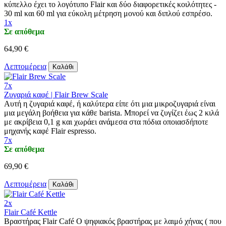
κύπελλο έχει το λογότυπο Flair και δύο διαφορετικές κοιλότητες -
30 ml και 60 ml για εύκολη μέτρηση μονού και διπλού εσπρέσο.
1x
Σε απόθεμα
64,90 €
Λεπτομέρεια
Καλάθι
7x
Ζυγαριά καφέ | Flair Brew Scale
Αυτή η ζυγαριά καφέ, ή καλύτερα είπε ότι μια μικροζυγαριά είναι
μια μεγάλη βοήθεια για κάθε barista. Μπορεί να ζυγίζει έως 2 κιλά
με ακρίβεια 0,1 g και χωράει ανάμεσα στα πόδια οποιασδήποτε
μηχανής καφέ Flair espresso.
7x
Σε απόθεμα
69,90 €
Λεπτομέρεια
Καλάθι
2x
Flair Café Kettle
Βραστήρας Flair Café Ο ψηφιακός βραστήρας με λαιμό χήνας ( που