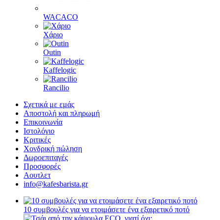
WACACO
Χάριο
Outin
Kaffelogic
Rancilio
Σχετικά με εμάς
Αποστολή και πληρωμή
Επικοινωνία
Ιστολόγιο
Κριτικές
Χονδρική πώληση
Δωροεπιταγές
Προσφορές
Αουτλετ
info@kafesbarista.gr
10 συμβουλές για να ετοιμάσετε ένα εξαιρετικό ποτό