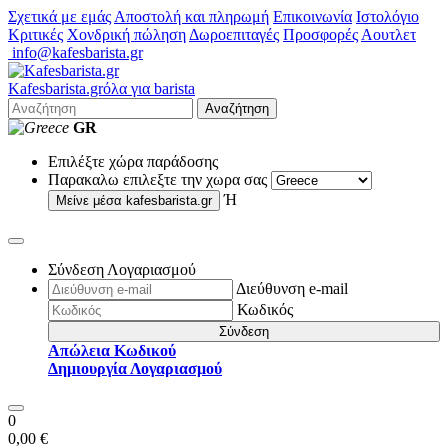
Σχετικά με εμάς
Αποστολή και πληρωμή
Επικοινωνία
Ιστολόγιο
Κριτικές
Χονδρική πώληση
Δωροεπιταγές
Προσφορές
Αουτλετ
info@kafesbarista.gr
Kafes
barista
.gr
όλα για barista
Αναζήτηση
GR
Επιλέξτε χώρα παράδοσης
Παρακαλω επιλεξτε την χωρα σας
Ή
Μείνε μέσα
kafesbarista.gr
Σύνδεση Λογαριασμού
Διεύθυνση e-mail
Κωδικός
Σύνδεση
Απώλεια Κωδικού
Δημιουργία Λογαριασμού
0
0,00 €