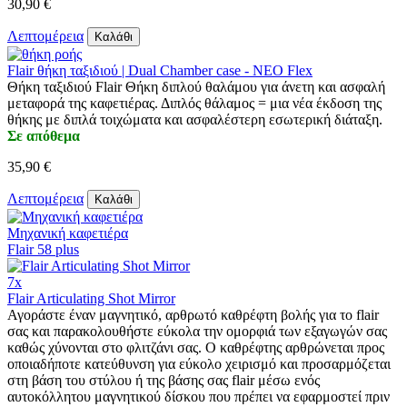
30,90 €
Λεπτομέρεια
Καλάθι
Flair θήκη ταξιδιού | Dual Chamber case - NEO Flex
Θήκη ταξιδιού Flair Θήκη διπλού θαλάμου για άνετη και ασφαλή
μεταφορά της καφετιέρας. Διπλός θάλαμος = μια νέα έκδοση της
θήκης με διπλά τοιχώματα και ασφαλέστερη εσωτερική διάταξη.
Σε απόθεμα
35,90 €
Λεπτομέρεια
Καλάθι
Μηχανική καφετιέρα
Flair 58 plus
7x
Flair Articulating Shot Mirror
Αγοράστε έναν μαγνητικό, αρθρωτό καθρέφτη βολής για το flair
σας και παρακολουθήστε εύκολα την ομορφιά των εξαγωγών σας
καθώς χύνονται στο φλιτζάνι σας. Ο καθρέφτης αρθρώνεται προς
οποιαδήποτε κατεύθυνση για εύκολο χειρισμό και προσαρμόζεται
στη βάση του στύλου ή της βάσης σας flair μέσω ενός
αυτοκόλλητου μαγνητικού δίσκου που πρέπει να εφαρμοστεί πριν