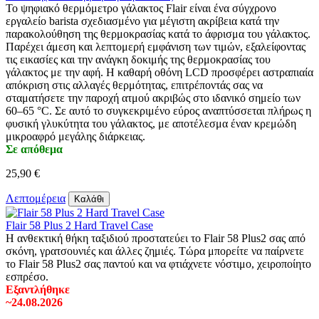
Το ψηφιακό θερμόμετρο γάλακτος Flair είναι ένα σύγχρονο
εργαλείο barista σχεδιασμένο για μέγιστη ακρίβεια κατά την
παρακολούθηση της θερμοκρασίας κατά το άφρισμα του γάλακτος.
Παρέχει άμεση και λεπτομερή εμφάνιση των τιμών, εξαλείφοντας
τις εικασίες και την ανάγκη δοκιμής της θερμοκρασίας του
γάλακτος με την αφή. Η καθαρή οθόνη LCD προσφέρει αστραπιαία
απόκριση στις αλλαγές θερμότητας, επιτρέποντάς σας να
σταματήσετε την παροχή ατμού ακριβώς στο ιδανικό σημείο των
60–65 °C. Σε αυτό το συγκεκριμένο εύρος αναπτύσσεται πλήρως η
φυσική γλυκύτητα του γάλακτος, με αποτέλεσμα έναν κρεμώδη
μικροαφρό μεγάλης διάρκειας.
Σε απόθεμα
25,90 €
Λεπτομέρεια
Καλάθι
Flair 58 Plus 2 Hard Travel Case
Η ανθεκτική θήκη ταξιδιού προστατεύει το Flair 58 Plus2 σας από
σκόνη, γρατσουνιές και άλλες ζημιές. Τώρα μπορείτε να παίρνετε
το Flair 58 Plus2 σας παντού και να φτιάχνετε νόστιμο, χειροποίητο
εσπρέσο.
Εξαντλήθηκε
~24.08.2026