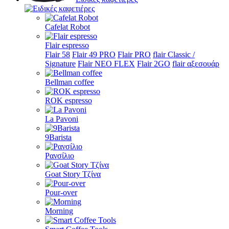
Cafelat Robot
Flair espresso
Flair 58
Flair 49 PRO
Flair PRO
flair Classic /
Signature
Flair NEO FLEX
Flair 2GO
flair αξεσουάρ
Bellman coffee
ROK espresso
La Pavoni
9Barista
Ρανσίλιο
Goat Story Τζίνα
Pour-over
Morning