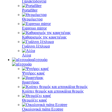
Γαλακτοδοχεία
Portafilter
Θερμόμετρα
Espresso mirror
Καθαρισμός της καφετιέρας
Γυάλινο ξέπλυμα
Αλλα
αξεσουάρ
Ψητήρες καφέ
βραστήρας
Κούπες θερμός και μπουκάλια θερμός
Θερμόζες καφέ
Οικολογικά πιάτα Ecotree