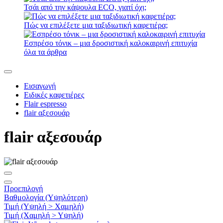
Τσάι από την κάψουλα ECO, γιατί όχι;
Πώς να επιλέξετε μια ταξιδιωτική καφετιέρα;
Εσπρέσο τόνικ – μια δροσιστική καλοκαιρινή επιτυχία
όλα τα άρθρα
Εισαγωγή
Ειδικές καφετιέρες
Flair espresso
flair αξεσουάρ
flair αξεσουάρ
Προεπιλογή
Βαθμολογία (Υψηλότερη)
Τιμή (Υψηλή > Χαμηλή)
Τιμή (Χαμηλή > Υψηλή)