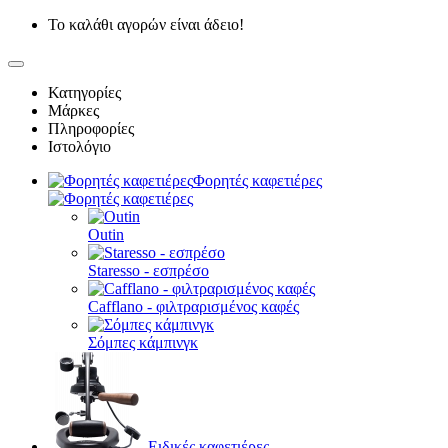
Το καλάθι αγορών είναι άδειο!
Κατηγορίες
Μάρκες
Πληροφορίες
Ιστολόγιο
Φορητές καφετιέρες
Outin
Staresso - εσπρέσο
Cafflano - φιλτραρισμένος καφές
Σόμπες κάμπινγκ
Ειδικές καφετιέρες