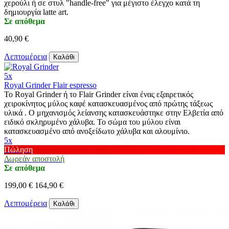
χερούλι ή σε στυλ "handle-free" για μέγιστο έλεγχο κατά τη
δημιουργία latte art.
Σε απόθεμα
40,90 €
Λεπτομέρεια
Καλάθι
5x
Royal Grinder Flair espresso
Το Royal Grinder ή το Flair Grinder είναι ένας εξαιρετικός
χειροκίνητος μύλος καφέ κατασκευασμένος από πρώτης τάξεως
υλικά . Ο μηχανισμός λείανσης κατασκευάστηκε στην Ελβετία από
ειδικό σκληρυμένο χάλυβα. Το σώμα του μύλου είναι
κατασκευασμένο από ανοξείδωτο χάλυβα και αλουμίνιο.
5x
Πώληση
Δωρεάν αποστολή
Σε απόθεμα
199,00 €
164,90 €
Λεπτομέρεια
Καλάθι