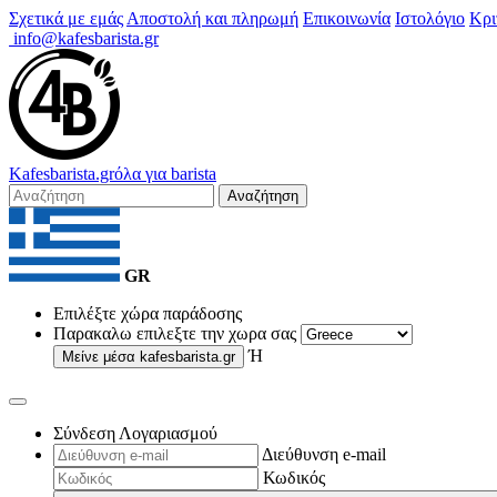
Σχετικά με εμάς
Αποστολή και πληρωμή
Επικοινωνία
Ιστολόγιο
Κρι
info@kafesbarista.gr
Kafes
barista
.gr
όλα για barista
Αναζήτηση
GR
Επιλέξτε χώρα παράδοσης
Παρακαλω επιλεξτε την χωρα σας
Ή
Μείνε μέσα
kafesbarista.gr
Σύνδεση Λογαριασμού
Διεύθυνση e-mail
Κωδικός