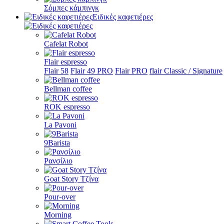
Σόμπες κάμπινγκ
Ειδικές καφετιέρες
Cafelat Robot
Flair espresso
Flair 58
Flair 49 PRO
Flair PRO
flair Classic / Signature
Bellman coffee
ROK espresso
La Pavoni
9Barista
Ρανσίλιο
Goat Story Τζίνα
Pour-over
Morning