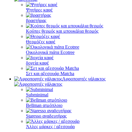
Ψητήρες καφέ
βραστήρας
Κούπες θερμός και μπουκάλια θερμός
Θερμόζες καφέ
Οικολογικά πιάτα Ecotree
δοχεία καφέ
Σετ και αξεσουάρ Matcha
Αφροποιητές γάλακτος
Subminimal
Bellman ατμόπλοιο
Staresso αναδευτήρας
Άλλες μάρκες / αξεσουάρ