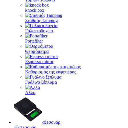
knock box
Σταθμός Tamping
Γαλακτοδοχεία
Portafilter
Θερμόμετρα
Espresso mirror
Καθαρισμός της καφετιέρας
Γυάλινο ξέπλυμα
Αλλα
αξεσουάρ