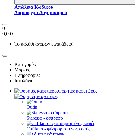
Απώλεια Κωδικού
Δημιουργία Λογαριασμού
0
0,00 €
Το καλάθι αγορών είναι άδειο!
Κατηγορίες
Μάρκες
Πληροφορίες
Ιστολόγιο
Φορητές καφετιέρες
Outin
Staresso - εσπρέσο
Cafflano - φιλτραρισμένος καφές