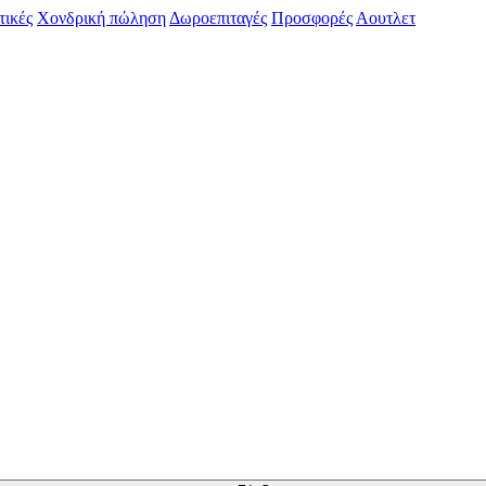
τικές
Χονδρική πώληση
Δωροεπιταγές
Προσφορές
Αουτλετ