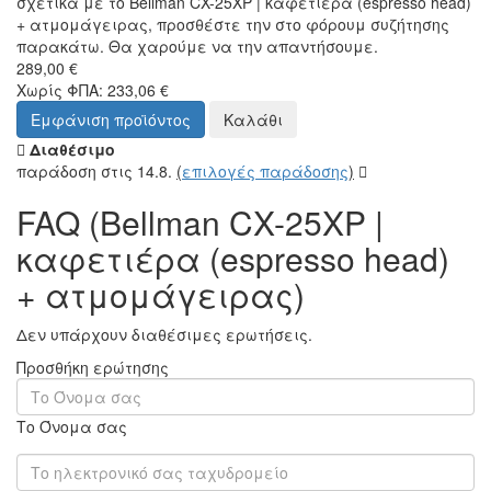
σχετικά με το Bellman CX-25XP | καφετιέρα (espresso head)
+ ατμομάγειρας, προσθέστε την στο φόρουμ συζήτησης
παρακάτω. Θα χαρούμε να την απαντήσουμε.
289,00 €
Χωρίς ΦΠΑ: 233,06 €
Εμφάνιση προϊόντος
Καλάθι
Διαθέσιμο
παράδοση στις 14.8.
(
επιλογές παράδοσης
)
FAQ (Bellman CX-25XP |
καφετιέρα (espresso head)
+ ατμομάγειρας)
Δεν υπάρχουν διαθέσιμες ερωτήσεις.
Προσθήκη ερώτησης
Το Όνομα σας