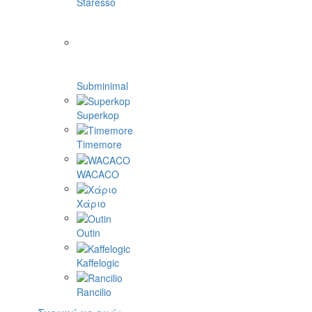
Staresso
Subminimal
Superkop
Timemore
WACACO
Χάριο
Outin
Kaffelogic
Rancilio