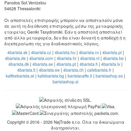
Parodos Sof.Venizelou
54628 Thessaloniki
Οι αποστολές επιστροφής μπορούν να αποσταλούν μόνο
σε αυτή τη διεύθυνση επιστροφής μέσω της μεταφορικής
εταιρείας Geniki Taxydromiki. Εάν η αποστολή αποσταλεί
από άλλο μεταφορέα, δεν θα είναι δυνατή η αποδοχή ή η
διεκπεραίωση της για διαδικαστικούς λόγους.
4barista.sk
|
4barista.cz
|
4barista.hu
|
4barista.ro
|
4barista.pl
|
4barista.de
|
4barista.com
|
4barista.hr
|
4barista.nl
|
4barista.be
|
4barista.dk
|
4barista.se
|
4barista.pt
|
4barista.fi
|
4barista.lv
|
4barista.lt
|
4barista.ee
|
4barista.ch
|
cafebarista.fr
|
kaffeebarista.at
|
kafebarista.bg
|
baristacaffe.it
|
baristashop.es
|
baristashop.si
Copyright © 2016 - 2026 NajTrade s.r.o. Ολα τα δικαιώματα
διατηρούνται.