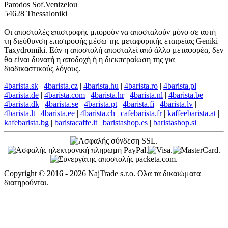
Parodos Sof.Venizelou
54628 Thessaloniki
Οι αποστολές επιστροφής μπορούν να αποσταλούν μόνο σε αυτή
τη διεύθυνση επιστροφής μέσω της μεταφορικής εταιρείας Geniki
Taxydromiki. Εάν η αποστολή αποσταλεί από άλλο μεταφορέα, δεν
θα είναι δυνατή η αποδοχή ή η διεκπεραίωση της για
διαδικαστικούς λόγους.
4barista.sk
|
4barista.cz
|
4barista.hu
|
4barista.ro
|
4barista.pl
|
4barista.de
|
4barista.com
|
4barista.hr
|
4barista.nl
|
4barista.be
|
4barista.dk
|
4barista.se
|
4barista.pt
|
4barista.fi
|
4barista.lv
|
4barista.lt
|
4barista.ee
|
4barista.ch
|
cafebarista.fr
|
kaffeebarista.at
|
kafebarista.bg
|
baristacaffe.it
|
baristashop.es
|
baristashop.si
Copyright © 2016 - 2026 NajTrade s.r.o. Ολα τα δικαιώματα
διατηρούνται.