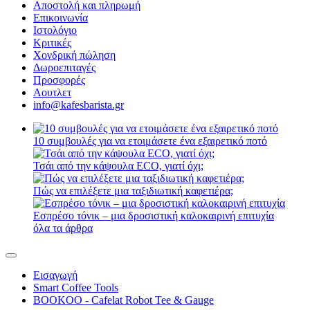
Αποστολή και πληρωμή
Επικοινωνία
Ιστολόγιο
Κριτικές
Χονδρική πώληση
Δωροεπιταγές
Προσφορές
Αουτλετ
info@kafesbarista.gr
10 συμβουλές για να ετοιμάσετε ένα εξαιρετικό ποτό
Τσάι από την κάψουλα ECO, γιατί όχι;
Πώς να επιλέξετε μια ταξιδιωτική καφετιέρα;
Εσπρέσο τόνικ – μια δροσιστική καλοκαιρινή επιτυχία
όλα τα άρθρα
Εισαγωγή
Smart Coffee Tools
BOOKOO - Cafelat Robot Tee & Gauge