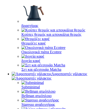
βραστήρας
Κούπες θερμός και μπουκάλια θερμός
Θερμόζες καφέ
Οικολογικά πιάτα Ecotree
δοχεία καφέ
Σετ και αξεσουάρ Matcha
Αφροποιητές γάλακτος
Subminimal
Bellman ατμόπλοιο
Staresso αναδευτήρας