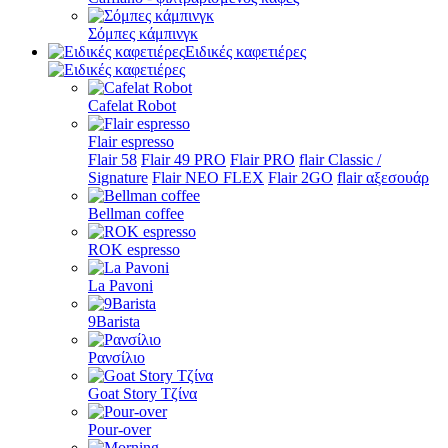
Σόμπες κάμπινγκ
Ειδικές καφετιέρες
Cafelat Robot
Flair espresso
Flair 58
Flair 49 PRO
Flair PRO
flair Classic /
Signature
Flair NEO FLEX
Flair 2GO
flair αξεσουάρ
Bellman coffee
ROK espresso
La Pavoni
9Barista
Ρανσίλιο
Goat Story Τζίνα
Pour-over