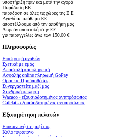
υποστήριξη πριν και μετά την αγορά
Παράδοση ΕΕ
παράδοση σε όλες τις χώρες της Ε.Ε
Αγαθά σε απόθεμα ΕΕ
αποστέλλουμε από την αποθήκη μας
Δωρεάν αποστολή στην ΕΕ
για παραγγελίες άνω των 150,00 €
Πληροφορίες
Επιστροφή αγαθών
Σχετικά με εμάς
Αποστολή και πληρωμή
Ασφαλής online πληρωμή GoPay
Οροι και Προϋποθέσεις
Συνεργαστείτε μαζί μας
Χονδρική πώληση
Wacaco - εξουσιοδοτημένος αντιπρόσωπος
Cafelat - εξουσιοδοτημένος αντιπρόσωπος
Εξυπηρέτηση πελατών
Επικοινωνήστε μαζί μας
Καλό παράπονο