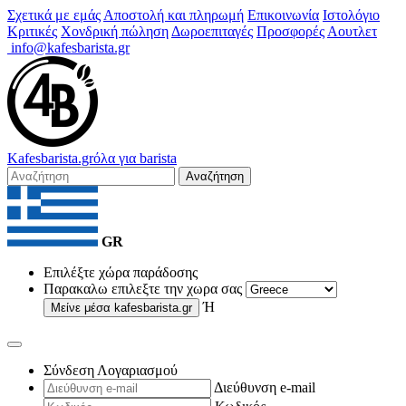
Σχετικά με εμάς
Αποστολή και πληρωμή
Επικοινωνία
Ιστολόγιο
Κριτικές
Χονδρική πώληση
Δωροεπιταγές
Προσφορές
Αουτλετ
info@kafesbarista.gr
Kafes
barista
.gr
όλα για barista
Αναζήτηση
GR
Επιλέξτε χώρα παράδοσης
Παρακαλω επιλεξτε την χωρα σας
Ή
Μείνε μέσα
kafesbarista.gr
Σύνδεση Λογαριασμού
Διεύθυνση e-mail