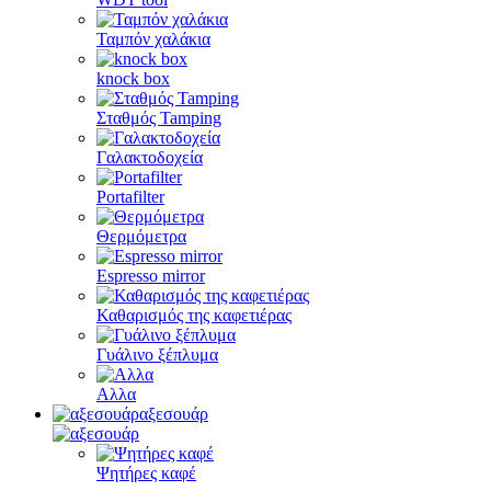
Ταμπόν χαλάκια
knock box
Σταθμός Tamping
Γαλακτοδοχεία
Portafilter
Θερμόμετρα
Espresso mirror
Καθαρισμός της καφετιέρας
Γυάλινο ξέπλυμα
Αλλα
αξεσουάρ
Ψητήρες καφέ