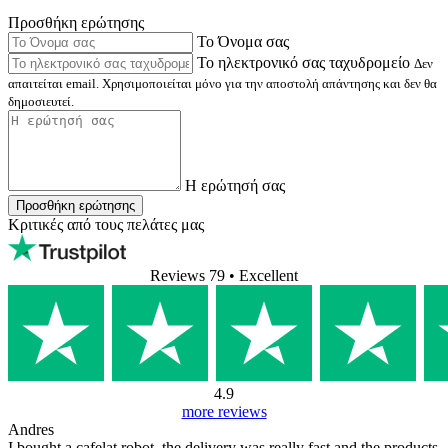
Προσθήκη ερώτησης
Το Όνομα σας
Το ηλεκτρονικό σας ταχυδρομείο
Δεν
απαιτείται email. Χρησιμοποιείται μόνο για την αποστολή απάντησης και δεν θα
δημοσιευτεί.
Η ερώτησή σας
Προσθήκη ερώτησης
Κριτικές από τους πελάτες μας
Reviews 79
• Excellent
4.9
more reviews
Andres
I bought a cafelat robot, the delivery was really fast and the products