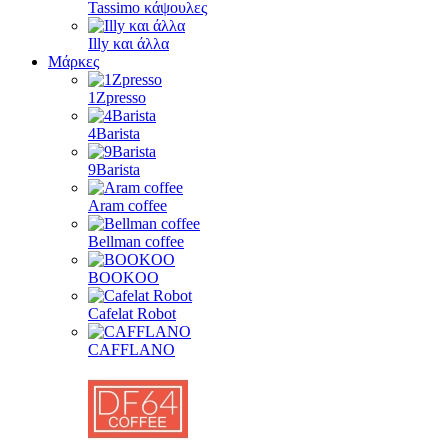
Tassimo κάψουλες
Illy και άλλα
Μάρκες
1Zpresso
4Barista
9Barista
Aram coffee
Bellman coffee
BOOKOO
Cafelat Robot
CAFFLANO