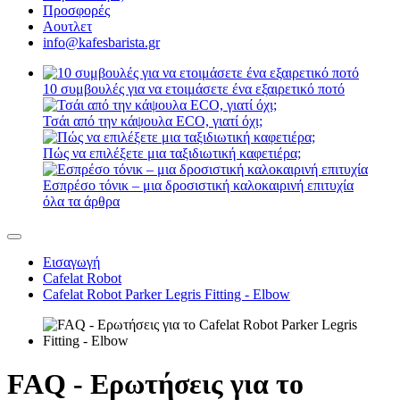
Προσφορές
Αουτλετ
info@kafesbarista.gr
10 συμβουλές για να ετοιμάσετε ένα εξαιρετικό ποτό
Τσάι από την κάψουλα ECO, γιατί όχι;
Πώς να επιλέξετε μια ταξιδιωτική καφετιέρα;
Εσπρέσο τόνικ – μια δροσιστική καλοκαιρινή επιτυχία
όλα τα άρθρα
Εισαγωγή
Cafelat Robot
Cafelat Robot Parker Legris Fitting - Elbow
FAQ - Ερωτήσεις για το