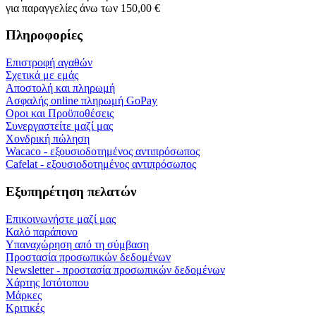
για παραγγελίες άνω των 150,00 €
Πληροφορίες
Επιστροφή αγαθών
Σχετικά με εμάς
Αποστολή και πληρωμή
Ασφαλής online πληρωμή GoPay
Οροι και Προϋποθέσεις
Συνεργαστείτε μαζί μας
Χονδρική πώληση
Wacaco - εξουσιοδοτημένος αντιπρόσωπος
Cafelat - εξουσιοδοτημένος αντιπρόσωπος
Εξυπηρέτηση πελατών
Επικοινωνήστε μαζί μας
Καλό παράπονο
Υπαναχώρηση από τη σύμβαση
Προστασία προσωπικών δεδομένων
Newsletter - προστασία προσωπικών δεδομένων
Χάρτης Ιστότοπου
Μάρκες
Κριτικές