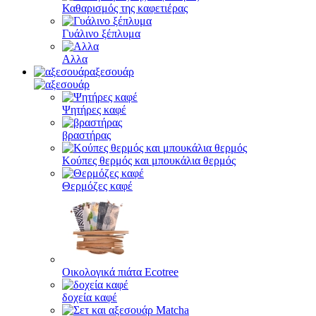
Καθαρισμός της καφετιέρας
Γυάλινο ξέπλυμα
Αλλα
αξεσουάρ
Ψητήρες καφέ
βραστήρας
Κούπες θερμός και μπουκάλια θερμός
Θερμόζες καφέ
Οικολογικά πιάτα Ecotree
δοχεία καφέ