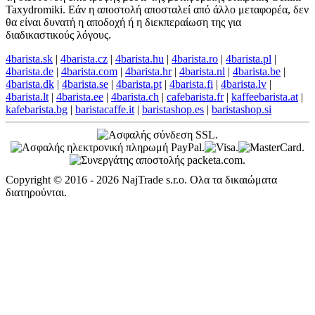
Taxydromiki. Εάν η αποστολή αποσταλεί από άλλο μεταφορέα, δεν
θα είναι δυνατή η αποδοχή ή η διεκπεραίωση της για
διαδικαστικούς λόγους.
4barista.sk
|
4barista.cz
|
4barista.hu
|
4barista.ro
|
4barista.pl
|
4barista.de
|
4barista.com
|
4barista.hr
|
4barista.nl
|
4barista.be
|
4barista.dk
|
4barista.se
|
4barista.pt
|
4barista.fi
|
4barista.lv
|
4barista.lt
|
4barista.ee
|
4barista.ch
|
cafebarista.fr
|
kaffeebarista.at
|
kafebarista.bg
|
baristacaffe.it
|
baristashop.es
|
baristashop.si
Copyright © 2016 - 2026 NajTrade s.r.o. Ολα τα δικαιώματα
διατηρούνται.