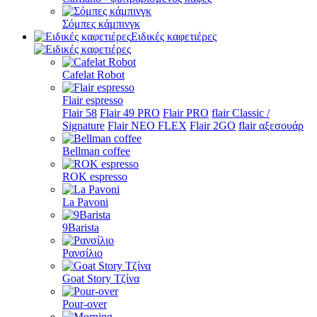
Σόμπες κάμπινγκ
Ειδικές καφετιέρες
Cafelat Robot
Flair espresso
Flair 58
Flair 49 PRO
Flair PRO
flair Classic /
Signature
Flair NEO FLEX
Flair 2GO
flair αξεσουάρ
Bellman coffee
ROK espresso
La Pavoni
9Barista
Ρανσίλιο
Goat Story Τζίνα
Pour-over