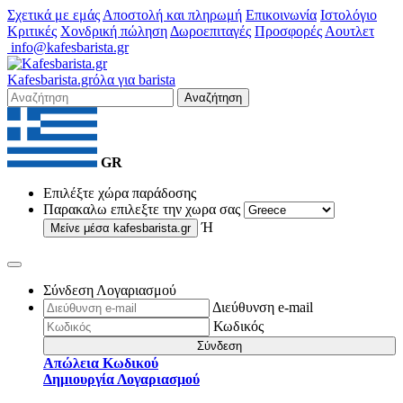
Σχετικά με εμάς
Αποστολή και πληρωμή
Επικοινωνία
Ιστολόγιο
Κριτικές
Χονδρική πώληση
Δωροεπιταγές
Προσφορές
Αουτλετ
info@kafesbarista.gr
Kafes
barista
.gr
όλα για barista
Αναζήτηση
GR
Επιλέξτε χώρα παράδοσης
Παρακαλω επιλεξτε την χωρα σας
Ή
Μείνε μέσα
kafesbarista.gr
Σύνδεση Λογαριασμού
Διεύθυνση e-mail
Κωδικός
Σύνδεση
Απώλεια Κωδικού
Δημιουργία Λογαριασμού