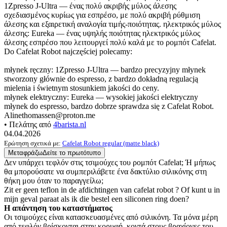
1Zpresso J-Ultra — ένας πολύ ακριβής μύλος άλεσης
σχεδιασμένος κυρίως για εσπρέσο, με πολύ ακριβή ρύθμιση
άλεσης και εξαιρετική αναλογία τιμής-ποιότητας. ηλεκτρικός μύλος
άλεσης: Eureka — ένας υψηλής ποιότητας ηλεκτρικός μύλος
άλεσης εσπρέσο που λειτουργεί πολύ καλά με το ρομπότ Cafelat.
Do Cafelat Robot najczęściej polecamy:
młynek ręczny: 1Zpresso J-Ultra — bardzo precyzyjny młynek
stworzony głównie do espresso, z bardzo dokładną regulacją
mielenia i świetnym stosunkiem jakości do ceny.
młynek elektryczny: Eureka — wysokiej jakości elektryczny
młynek do espresso, bardzo dobrze sprawdza się z Cafelat Robot.
Alinethomassen@proton.me
• Πελάτης από
4barista.nl
04.04.2026
Ερώτηση σχετικά με:
Cafelat Robot regular (matte black)
Μεταφράζω
Δείτε το πρωτότυπο
Δεν υπάρχει τεφλόν στις τσιμούχες του ρομπότ Cafelat; Ή μήπως
θα μπορούσατε να συμπεριλάβετε ένα δακτύλιο σιλικόνης στη
θήκη μου όταν το παραγγείλω;
Zit er geen teflon in de afdichtingen van cafelat robot ? Of kunt u in
mijn geval paraat als ik die bestel een siliconen ring doen?
Η απάντηση του καταστήματος
Οι τσιμούχες είναι κατασκευασμένες από σιλικόνη. Τα μόνα μέρη
από τεφλόν βρίσκονται στην κορυφή, κοντά στους βραχίονες του