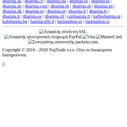
4barista.sk
|
4barista.cz
|
4barista.hu
|
4barista.ro
|
4barista.pl
|
4barista.de
|
4barista.com
|
4barista.hr
|
4barista.nl
|
4barista.be
|
4barista.dk
|
4barista.se
|
4barista.pt
|
4barista.fi
|
4barista.lv
|
4barista.lt
|
4barista.ee
|
4barista.ch
|
cafebarista.fr
|
kaffeebarista.at
|
kafebarista.bg
|
baristacaffe.it
|
baristashop.es
|
baristashop.si
Copyright © 2016 - 2026 NajTrade s.r.o. Ολα τα δικαιώματα
διατηρούνται.