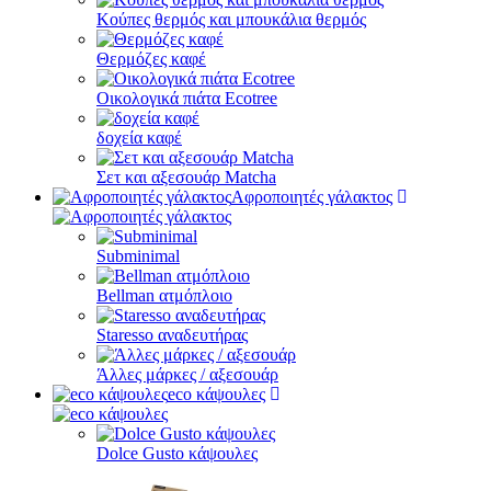
Κούπες θερμός και μπουκάλια θερμός
Θερμόζες καφέ
Οικολογικά πιάτα Ecotree
δοχεία καφέ
Σετ και αξεσουάρ Matcha
Αφροποιητές γάλακτος
Subminimal
Bellman ατμόπλοιο
Staresso αναδευτήρας
Άλλες μάρκες / αξεσουάρ
eco κάψουλες
Dolce Gusto κάψουλες