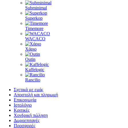
Subminimal
Superkop
Timemore
WACACO
Χάριο
Outin
Kaffelogic
Rancilio
Σχετικά με εμάς
Αποστολή και πληρωμή
Επικοινωνία
Ιστολόγιο
Κριτικές
Χονδρική πώληση
Δωροεπιταγές
Προσφορές