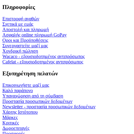
Πληροφορίες
Επιστροφή αγαθών
Σχετικά με εμάς
Αποστολή και πληρωμή
Ασφαλής online πληρωμή GoPay
Οροι και Προϋποθέσεις
Συνεργαστείτε μαζί μας
Χονδρική πώληση
Wacaco - εξουσιοδοτημένος αντιπρόσωπος
Cafelat - εξουσιοδοτημένος αντιπρόσωπος
Εξυπηρέτηση πελατών
Επικοινωνήστε μαζί μας
Καλό παράπονο
Υπαναχώρηση από τη σύμβαση
Προστασία προσωπικών δεδομένων
Newsletter - προστασία προσωπικών δεδομένων
Χάρτης Ιστότοπου
Μάρκες
Κριτικές
Δωροεπιταγές
Προσφορές