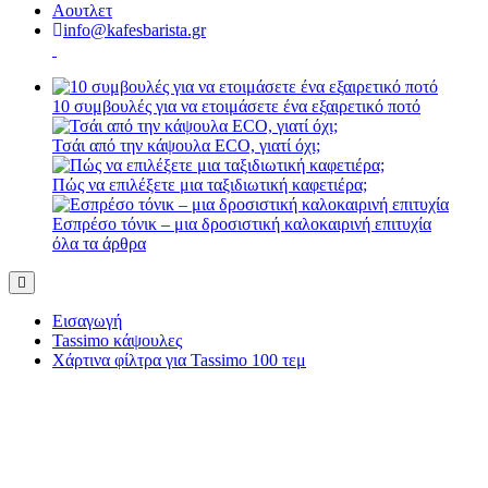
Αουτλετ
info@kafesbarista.gr
10 συμβουλές για να ετοιμάσετε ένα εξαιρετικό ποτό
Τσάι από την κάψουλα ECO, γιατί όχι;
Πώς να επιλέξετε μια ταξιδιωτική καφετιέρα;
Εσπρέσο τόνικ – μια δροσιστική καλοκαιρινή επιτυχία
όλα τα άρθρα
Εισαγωγή
Tassimo κάψουλες
Χάρτινα φίλτρα για Tassimo 100 τεμ