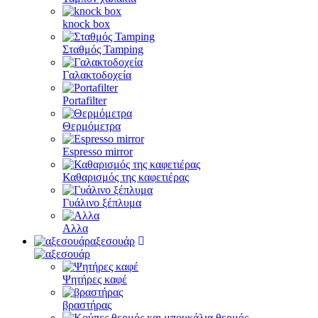
knock box
Σταθμός Tamping
Γαλακτοδοχεία
Portafilter
Θερμόμετρα
Espresso mirror
Καθαρισμός της καφετιέρας
Γυάλινο ξέπλυμα
Αλλα
αξεσουάρ
Ψητήρες καφέ
βραστήρας