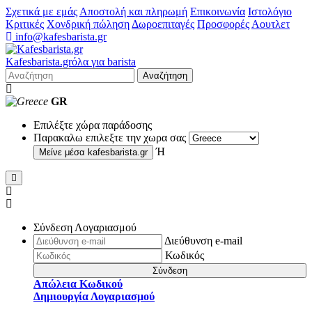
Σχετικά με εμάς
Αποστολή και πληρωμή
Επικοινωνία
Ιστολόγιο
Κριτικές
Χονδρική πώληση
Δωροεπιταγές
Προσφορές
Αουτλετ
info@kafesbarista.gr
Kafes
barista
.gr
όλα για barista
Αναζήτηση
GR
Επιλέξτε χώρα παράδοσης
Παρακαλω επιλεξτε την χωρα σας
Ή
Μείνε μέσα
kafesbarista.gr
Σύνδεση Λογαριασμού
Διεύθυνση e-mail
Κωδικός
Σύνδεση
Απώλεια Κωδικού
Δημιουργία Λογαριασμού