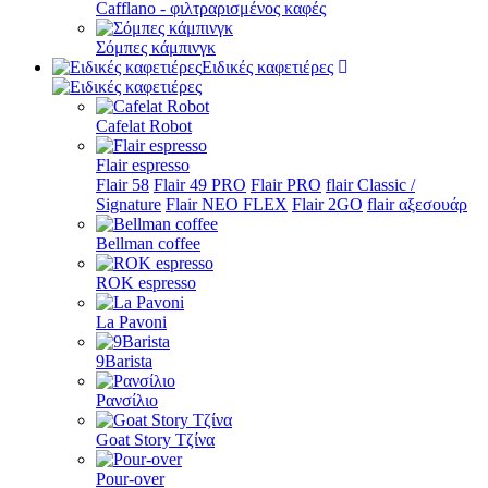
Cafflano - φιλτραρισμένος καφές
Σόμπες κάμπινγκ
Ειδικές καφετιέρες
Cafelat Robot
Flair espresso
Flair 58
Flair 49 PRO
Flair PRO
flair Classic /
Signature
Flair NEO FLEX
Flair 2GO
flair αξεσουάρ
Bellman coffee
ROK espresso
La Pavoni
9Barista
Ρανσίλιο
Goat Story Τζίνα
Pour-over