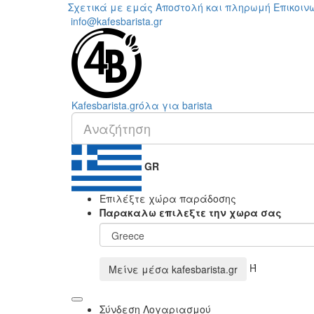
Σχετικά με εμάς
Αποστολή και πληρωμή
Επικοιν
info@kafesbarista.gr
Kafes
barista
.gr
όλα για barista
GR
Επιλέξτε χώρα παράδοσης
Παρακαλω επιλεξτε την χωρα σας
Ή
Μείνε μέσα
kafesbarista.gr
Σύνδεση Λογαριασμού