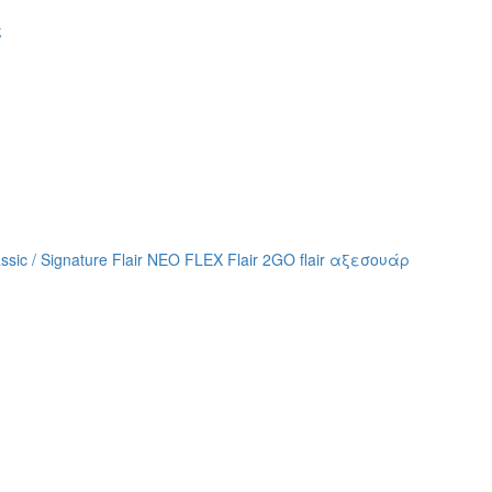
assic / Signature
Flair NEO FLEX
Flair 2GO
flair αξεσουάρ