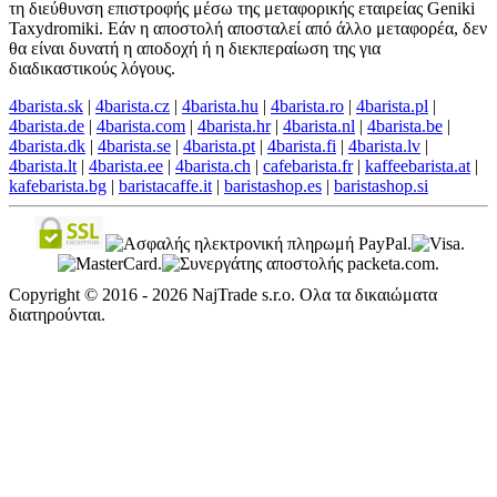
τη διεύθυνση επιστροφής μέσω της μεταφορικής εταιρείας Geniki
Taxydromiki. Εάν η αποστολή αποσταλεί από άλλο μεταφορέα, δεν
θα είναι δυνατή η αποδοχή ή η διεκπεραίωση της για
διαδικαστικούς λόγους.
4barista.sk
|
4barista.cz
|
4barista.hu
|
4barista.ro
|
4barista.pl
|
4barista.de
|
4barista.com
|
4barista.hr
|
4barista.nl
|
4barista.be
|
4barista.dk
|
4barista.se
|
4barista.pt
|
4barista.fi
|
4barista.lv
|
4barista.lt
|
4barista.ee
|
4barista.ch
|
cafebarista.fr
|
kaffeebarista.at
|
kafebarista.bg
|
baristacaffe.it
|
baristashop.es
|
baristashop.si
Copyright © 2016 - 2026 NajTrade s.r.o. Ολα τα δικαιώματα
διατηρούνται.