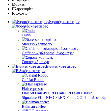
Μάρκες
Πληροφορίες
Ιστολόγιο
Φορητές καφετιέρες
Outin
Staresso - εσπρέσο
Cafflano - φιλτραρισμένος καφές
Σόμπες κάμπινγκ
Ειδικές καφετιέρες
Cafelat Robot
Flair espresso
Flair 58
Flair 49 PRO
Flair PRO
flair Classic /
Signature
Flair NEO FLEX
Flair 2GO
flair αξεσουάρ
Bellman coffee