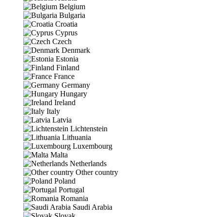
Belgium
Bulgaria
Croatia
Cyprus
Czech
Denmark
Estonia
Finland
France
Germany
Hungary
Ireland
Italy
Latvia
Lichtenstein
Lithuania
Luxembourg
Malta
Netherlands
Other country
Poland
Portugal
Romania
Saudi Arabia
Slovak