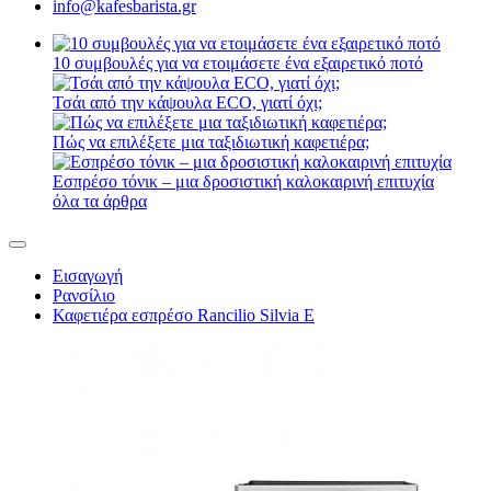
info@kafesbarista.gr
10 συμβουλές για να ετοιμάσετε ένα εξαιρετικό ποτό
Τσάι από την κάψουλα ECO, γιατί όχι;
Πώς να επιλέξετε μια ταξιδιωτική καφετιέρα;
Εσπρέσο τόνικ – μια δροσιστική καλοκαιρινή επιτυχία
όλα τα άρθρα
Εισαγωγή
Ρανσίλιο
Καφετιέρα εσπρέσο Rancilio Silvia E