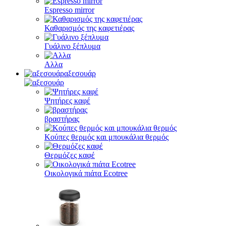
Espresso mirror
Καθαρισμός της καφετιέρας
Γυάλινο ξέπλυμα
Αλλα
αξεσουάρ
Ψητήρες καφέ
βραστήρας
Κούπες θερμός και μπουκάλια θερμός
Θερμόζες καφέ
Οικολογικά πιάτα Ecotree