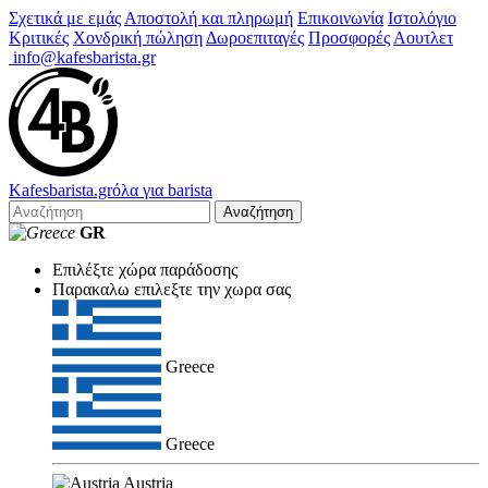
Σχετικά με εμάς
Αποστολή και πληρωμή
Επικοινωνία
Ιστολόγιο
Κριτικές
Χονδρική πώληση
Δωροεπιταγές
Προσφορές
Αουτλετ
info@kafesbarista.gr
Kafes
barista
.gr
όλα για barista
Αναζήτηση
GR
Επιλέξτε χώρα παράδοσης
Παρακαλω επιλεξτε την χωρα σας
Greece
Greece
Austria