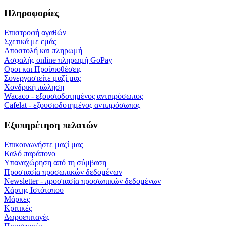
Πληροφορίες
Επιστροφή αγαθών
Σχετικά με εμάς
Αποστολή και πληρωμή
Ασφαλής online πληρωμή GoPay
Οροι και Προϋποθέσεις
Συνεργαστείτε μαζί μας
Χονδρική πώληση
Wacaco - εξουσιοδοτημένος αντιπρόσωπος
Cafelat - εξουσιοδοτημένος αντιπρόσωπος
Εξυπηρέτηση πελατών
Επικοινωνήστε μαζί μας
Καλό παράπονο
Υπαναχώρηση από τη σύμβαση
Προστασία προσωπικών δεδομένων
Newsletter - προστασία προσωπικών δεδομένων
Χάρτης Ιστότοπου
Μάρκες
Κριτικές
Δωροεπιταγές