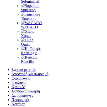
Subminimal
Superkop
Timemore
WACACO
Χάριο
Outin
Kaffelogic
Rancilio
Σχετικά με εμάς
Αποστολή και πληρωμή
Επικοινωνία
Ιστολόγιο
Κριτικές
Χονδρική πώληση
Δωροεπιταγές
Προσφορές
Αουτλετ