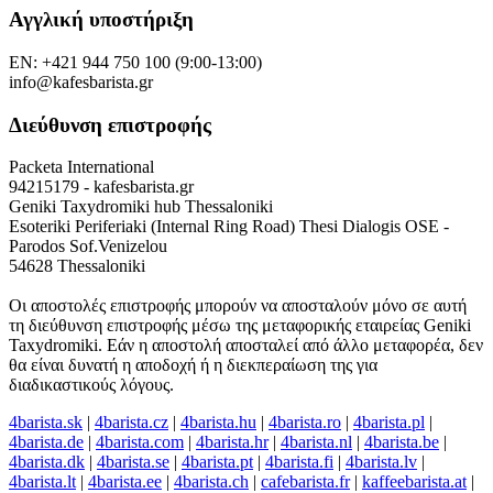
Αγγλική υποστήριξη
EN: +421 944 750 100 (9:00-13:00)
info@kafesbarista.gr
Διεύθυνση επιστροφής
Packeta International
94215179 - kafesbarista.gr
Geniki Taxydromiki hub Thessaloniki
Esoteriki Periferiaki (Internal Ring Road) Thesi Dialogis OSE -
Parodos Sof.Venizelou
54628 Thessaloniki
Οι αποστολές επιστροφής μπορούν να αποσταλούν μόνο σε αυτή
τη διεύθυνση επιστροφής μέσω της μεταφορικής εταιρείας Geniki
Taxydromiki. Εάν η αποστολή αποσταλεί από άλλο μεταφορέα, δεν
θα είναι δυνατή η αποδοχή ή η διεκπεραίωση της για
διαδικαστικούς λόγους.
4barista.sk
|
4barista.cz
|
4barista.hu
|
4barista.ro
|
4barista.pl
|
4barista.de
|
4barista.com
|
4barista.hr
|
4barista.nl
|
4barista.be
|
4barista.dk
|
4barista.se
|
4barista.pt
|
4barista.fi
|
4barista.lv
|
4barista.lt
|
4barista.ee
|
4barista.ch
|
cafebarista.fr
|
kaffeebarista.at
|