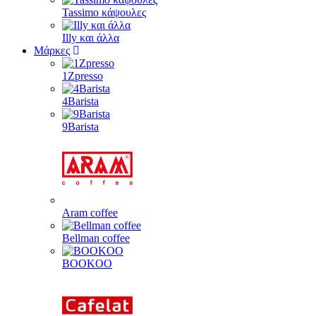
Tassimo κάψουλες
Illy και άλλα
Μάρκες
1Zpresso
4Barista
9Barista
Aram coffee
Bellman coffee
BOOKOO