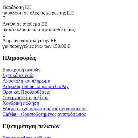
Παράδοση ΕΕ
παράδοση σε όλες τις χώρες της Ε.Ε
Αγαθά σε απόθεμα ΕΕ
αποστέλλουμε από την αποθήκη μας
Δωρεάν αποστολή στην ΕΕ
για παραγγελίες άνω των 150,00 €
Πληροφορίες
Επιστροφή αγαθών
Σχετικά με εμάς
Αποστολή και πληρωμή
Ασφαλής online πληρωμή GoPay
Οροι και Προϋποθέσεις
Συνεργαστείτε μαζί μας
Χονδρική πώληση
Wacaco - εξουσιοδοτημένος αντιπρόσωπος
Cafelat - εξουσιοδοτημένος αντιπρόσωπος
Εξυπηρέτηση πελατών