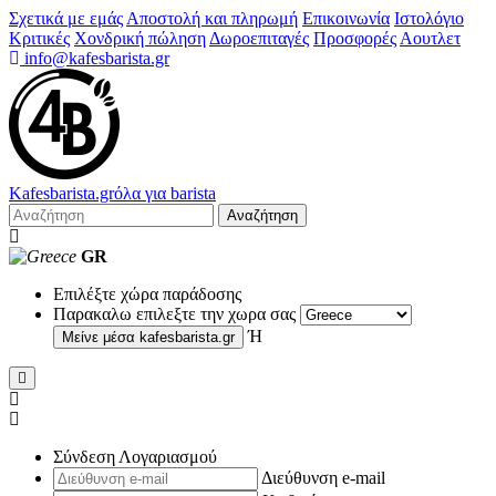
Σχετικά με εμάς
Αποστολή και πληρωμή
Επικοινωνία
Ιστολόγιο
Κριτικές
Χονδρική πώληση
Δωροεπιταγές
Προσφορές
Αουτλετ
info@kafesbarista.gr
Kafes
barista
.gr
όλα για barista
Αναζήτηση
GR
Επιλέξτε χώρα παράδοσης
Παρακαλω επιλεξτε την χωρα σας
Ή
Μείνε μέσα
kafesbarista.gr
Σύνδεση Λογαριασμού
Διεύθυνση e-mail