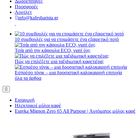
Δωροεπιταγές
Προσφορές
Αουτλετ
info@kafesbarista.gr
10 συμβουλές για να ετοιμάσετε ένα εξαιρετικό ποτό
Τσάι από την κάψουλα ECO, γιατί όχι;
Πώς να επιλέξετε μια ταξιδιωτική καφετιέρα;
Εσπρέσο τόνικ – μια δροσιστική καλοκαιρινή επιτυχία
όλα τα άρθρα
Εισαγωγή
Ηλεκτρικοί μύλοι καφέ
Eureka Mignon Zero 65 All Purpose | Αυτόματος μύλος καφέ