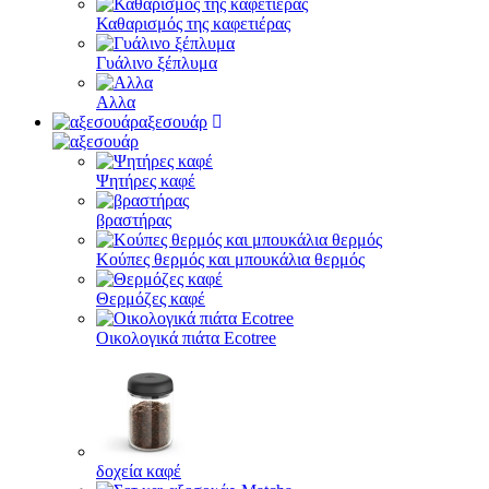
Καθαρισμός της καφετιέρας
Γυάλινο ξέπλυμα
Αλλα
αξεσουάρ
Ψητήρες καφέ
βραστήρας
Κούπες θερμός και μπουκάλια θερμός
Θερμόζες καφέ
Οικολογικά πιάτα Ecotree
δοχεία καφέ