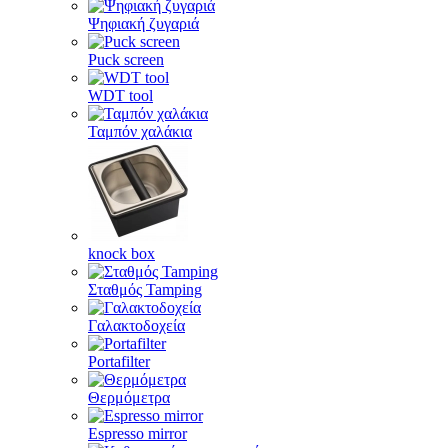
Ψηφιακή ζυγαριά
Puck screen
WDT tool
Ταμπόν χαλάκια
knock box
Σταθμός Tamping
Γαλακτοδοχεία
Portafilter
Θερμόμετρα
Espresso mirror