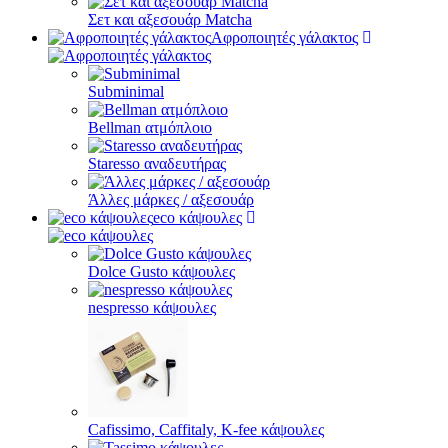
Σετ και αξεσουάρ Matcha
Αφροποιητές γάλακτος
Subminimal
Bellman ατμόπλοιο
Staresso αναδευτήρας
Άλλες μάρκες / αξεσουάρ
eco κάψουλες
Dolce Gusto κάψουλες
nespresso κάψουλες
Cafissimo, Caffitaly, K-fee κάψουλες