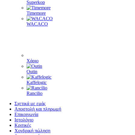
Superkop
Timemore
WACACO
Χάριο
Outin
Kaffelogic
Rancilio
Σχετικά με εμάς
Αποστολή και πληρωμή
Επικοινωνία
Ιστολόγιο
Κριτικές
Χονδρική πώληση