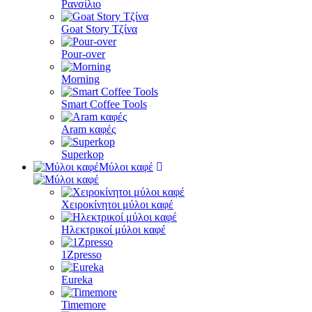
Ρανσίλιο
Goat Story Τζίνα
Pour-over
Morning
Smart Coffee Tools
Aram καφές
Superkop
Μύλοι καφέ
Χειροκίνητοι μύλοι καφέ
Ηλεκτρικοί μύλοι καφέ
1Zpresso
Eureka
Timemore