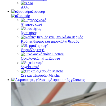
Αλλα
αξεσουάρ
Ψητήρες καφέ
βραστήρας
Κούπες θερμός και μπουκάλια θερμός
Θερμόζες καφέ
Οικολογικά πιάτα Ecotree
δοχεία καφέ
Σετ και αξεσουάρ Matcha
Αφροποιητές γάλακτος