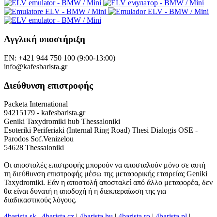
Αγγλική υποστήριξη
EN: +421 944 750 100 (9:00-13:00)
info@kafesbarista.gr
Διεύθυνση επιστροφής
Packeta International
94215179 - kafesbarista.gr
Geniki Taxydromiki hub Thessaloniki
Esoteriki Periferiaki (Internal Ring Road) Thesi Dialogis OSE -
Parodos Sof.Venizelou
54628 Thessaloniki
Οι αποστολές επιστροφής μπορούν να αποσταλούν μόνο σε αυτή
τη διεύθυνση επιστροφής μέσω της μεταφορικής εταιρείας Geniki
Taxydromiki. Εάν η αποστολή αποσταλεί από άλλο μεταφορέα, δεν
θα είναι δυνατή η αποδοχή ή η διεκπεραίωση της για
διαδικαστικούς λόγους.
4barista.sk
|
4barista.cz
|
4barista.hu
|
4barista.ro
|
4barista.pl
|