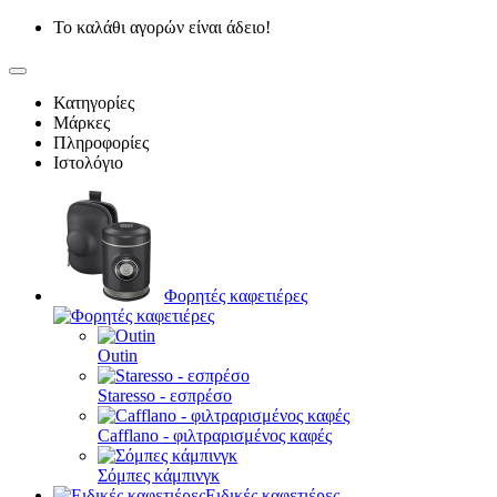
Το καλάθι αγορών είναι άδειο!
Κατηγορίες
Μάρκες
Πληροφορίες
Ιστολόγιο
Φορητές καφετιέρες
Outin
Staresso - εσπρέσο
Cafflano - φιλτραρισμένος καφές
Σόμπες κάμπινγκ
Ειδικές καφετιέρες