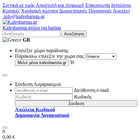
Σχετικά με εμάς
Αποστολή και πληρωμή
Επικοινωνία
Ιστολόγιο
Κριτικές
Χονδρική πώληση
Δωροεπιταγές
Προσφορές
Αουτλετ
info@kafesbarista.gr
Kafes
barista
.gr
όλα για barista
Αναζήτηση
GR
Επιλέξτε χώρα παράδοσης
Παρακαλω επιλεξτε την χωρα σας
Ή
Μείνε μέσα
kafesbarista.gr
Σύνδεση Λογαριασμού
Διεύθυνση e-mail
Κωδικός
Σύνδεση
Απώλεια Κωδικού
Δημιουργία Λογαριασμού
0
0,00 €