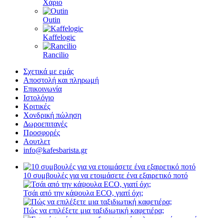
Χάριο
Outin
Kaffelogic
Rancilio
Σχετικά με εμάς
Αποστολή και πληρωμή
Επικοινωνία
Ιστολόγιο
Κριτικές
Χονδρική πώληση
Δωροεπιταγές
Προσφορές
Αουτλετ
info@kafesbarista.gr
10 συμβουλές για να ετοιμάσετε ένα εξαιρετικό ποτό
Τσάι από την κάψουλα ECO, γιατί όχι;
Πώς να επιλέξετε μια ταξιδιωτική καφετιέρα;