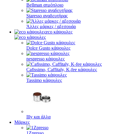
Bellman ατμόπλοιο
Staresso αναδευτήρας
Άλλες μάρκες / αξεσουάρ
eco κάψουλες
Dolce Gusto κάψουλες
nespresso κάψουλες
Cafissimo, Caffitaly, K-fee κάψουλες
Tassimo κάψουλες
Illy και άλλα
Μάρκες
1Zpresso