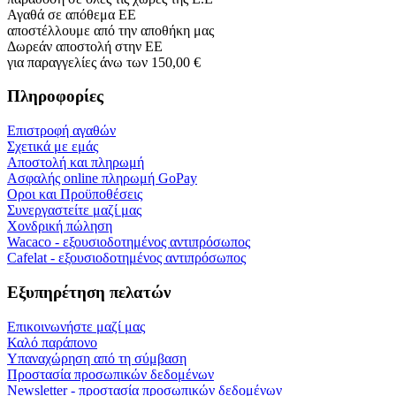
Αγαθά σε απόθεμα ΕΕ
αποστέλλουμε από την αποθήκη μας
Δωρεάν αποστολή στην ΕΕ
για παραγγελίες άνω των 150,00 €
Πληροφορίες
Επιστροφή αγαθών
Σχετικά με εμάς
Αποστολή και πληρωμή
Ασφαλής online πληρωμή GoPay
Οροι και Προϋποθέσεις
Συνεργαστείτε μαζί μας
Χονδρική πώληση
Wacaco - εξουσιοδοτημένος αντιπρόσωπος
Cafelat - εξουσιοδοτημένος αντιπρόσωπος
Εξυπηρέτηση πελατών
Επικοινωνήστε μαζί μας
Καλό παράπονο
Υπαναχώρηση από τη σύμβαση
Προστασία προσωπικών δεδομένων
Newsletter - προστασία προσωπικών δεδομένων