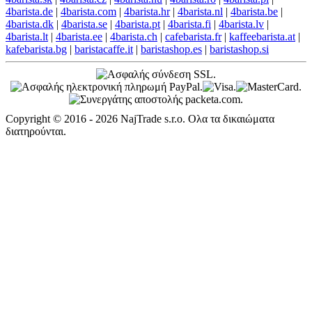
4barista.de
|
4barista.com
|
4barista.hr
|
4barista.nl
|
4barista.be
|
4barista.dk
|
4barista.se
|
4barista.pt
|
4barista.fi
|
4barista.lv
|
4barista.lt
|
4barista.ee
|
4barista.ch
|
cafebarista.fr
|
kaffeebarista.at
|
kafebarista.bg
|
baristacaffe.it
|
baristashop.es
|
baristashop.si
Copyright © 2016 - 2026 NajTrade s.r.o. Ολα τα δικαιώματα
διατηρούνται.