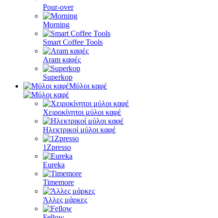
Pour-over
Morning
Smart Coffee Tools
Aram καφές
Superkop
Μύλοι καφέ
Χειροκίνητοι μύλοι καφέ
Ηλεκτρικοί μύλοι καφέ
1Zpresso
Eureka
Timemore
Άλλες μάρκες
Fellow