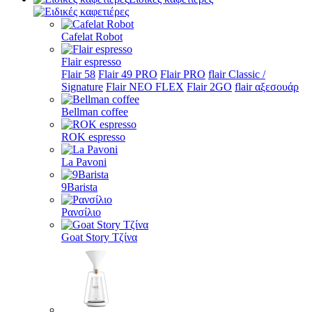
Cafelat Robot
Flair espresso
Flair 58
Flair 49 PRO
Flair PRO
flair Classic /
Signature
Flair NEO FLEX
Flair 2GO
flair αξεσουάρ
Bellman coffee
ROK espresso
La Pavoni
9Barista
Ρανσίλιο
Goat Story Τζίνα