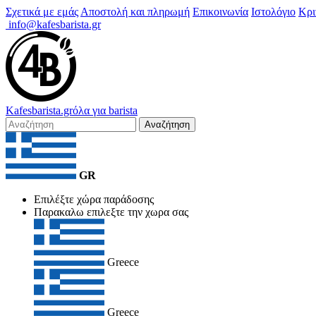
Σχετικά με εμάς
Αποστολή και πληρωμή
Επικοινωνία
Ιστολόγιο
Κρι
info@kafesbarista.gr
Kafes
barista
.gr
όλα για barista
Αναζήτηση
GR
Επιλέξτε χώρα παράδοσης
Παρακαλω επιλεξτε την χωρα σας
Greece
Greece