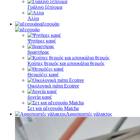
Γυάλινο ξέπλυμα
Αλλα
αξεσουάρ
Ψητήρες καφέ
βραστήρας
Κούπες θερμός και μπουκάλια θερμός
Θερμόζες καφέ
Οικολογικά πιάτα Ecotree
δοχεία καφέ
Σετ και αξεσουάρ Matcha
Αφροποιητές γάλακτος