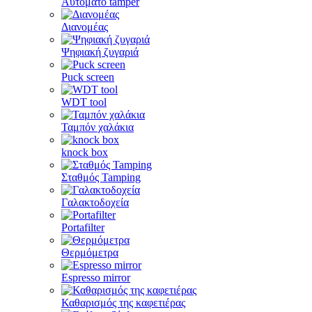
Αυτόματο tamper
Διανομέας
Ψηφιακή ζυγαριά
Puck screen
WDT tool
Ταμπόν χαλάκια
knock box
Σταθμός Tamping
Γαλακτοδοχεία
Portafilter
Θερμόμετρα
Espresso mirror
Καθαρισμός της καφετιέρας