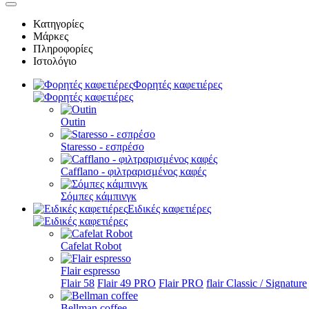
Κατηγορίες
Μάρκες
Πληροφορίες
Ιστολόγιο
Φορητές καφετιέρες
Outin
Staresso - εσπρέσο
Cafflano - φιλτραρισμένος καφές
Σόμπες κάμπινγκ
Ειδικές καφετιέρες
Cafelat Robot
Flair espresso
Flair 58
Flair 49 PRO
Flair PRO
flair Classic / Signature
Bellman coffee