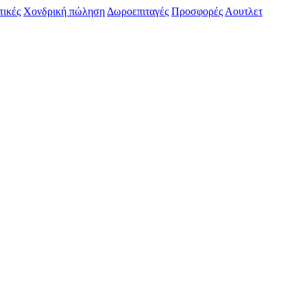
τικές
Χονδρική πώληση
Δωροεπιταγές
Προσφορές
Αουτλετ