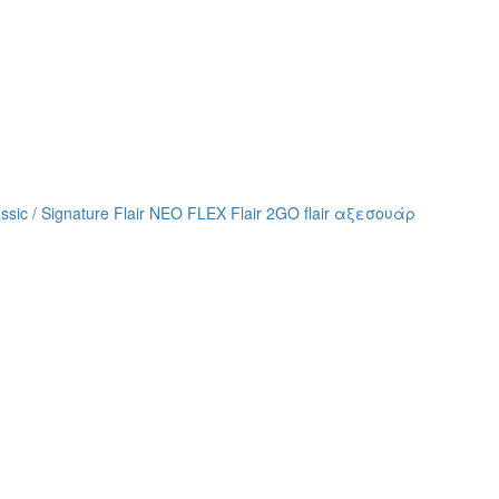
assic / Signature
Flair NEO FLEX
Flair 2GO
flair αξεσουάρ