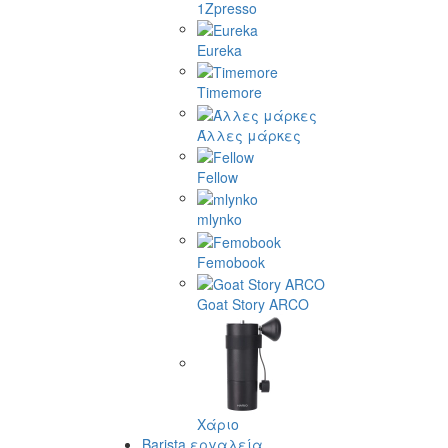
1Zpresso
Eureka
Timemore
Άλλες μάρκες
Fellow
mlynko
Femobook
Goat Story ARCO
Χάριο
Barista εργαλεία