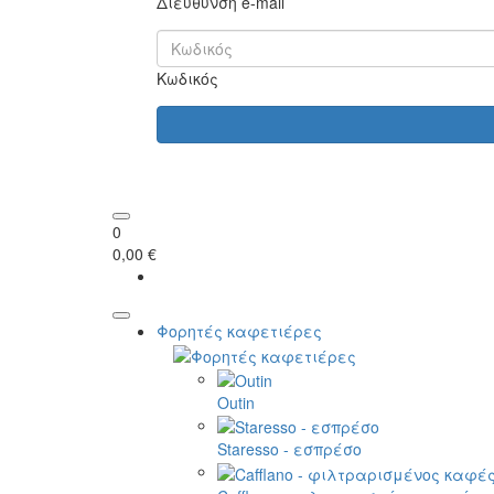
Διεύθυνση e-mail
Κωδικός
0
0,00 €
Φορητές καφετιέρες
Outin
Staresso - εσπρέσο