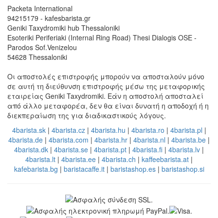
Packeta International
94215179 - kafesbarista.gr
Geniki Taxydromiki hub Thessaloniki
Esoteriki Periferiaki (Internal Ring Road) Thesi Dialogis OSE -
Parodos Sof.Venizelou
54628 Thessaloniki
Οι αποστολές επιστροφής μπορούν να αποσταλούν μόνο
σε αυτή τη διεύθυνση επιστροφής μέσω της μεταφορικής
εταιρείας Geniki Taxydromiki. Εάν η αποστολή αποσταλεί
από άλλο μεταφορέα, δεν θα είναι δυνατή η αποδοχή ή η
διεκπεραίωση της για διαδικαστικούς λόγους.
4barista.sk
|
4barista.cz
|
4barista.hu
|
4barista.ro
|
4barista.pl
|
4barista.de
|
4barista.com
|
4barista.hr
|
4barista.nl
|
4barista.be
|
4barista.dk
|
4barista.se
|
4barista.pt
|
4barista.fi
|
4barista.lv
|
4barista.lt
|
4barista.ee
|
4barista.ch
|
kaffeebarista.at
|
kafebarista.bg
|
baristacaffe.it
|
baristashop.es
|
baristashop.si