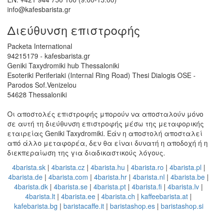
info@kafesbarista.gr
Διεύθυνση επιστροφής
Packeta International
94215179 - kafesbarista.gr
Geniki Taxydromiki hub Thessaloniki
Esoteriki Periferiaki (Internal Ring Road) Thesi Dialogis OSE -
Parodos Sof.Venizelou
54628 Thessaloniki
Οι αποστολές επιστροφής μπορούν να αποσταλούν μόνο
σε αυτή τη διεύθυνση επιστροφής μέσω της μεταφορικής
εταιρείας Geniki Taxydromiki. Εάν η αποστολή αποσταλεί
από άλλο μεταφορέα, δεν θα είναι δυνατή η αποδοχή ή η
διεκπεραίωση της για διαδικαστικούς λόγους.
4barista.sk
|
4barista.cz
|
4barista.hu
|
4barista.ro
|
4barista.pl
|
4barista.de
|
4barista.com
|
4barista.hr
|
4barista.nl
|
4barista.be
|
4barista.dk
|
4barista.se
|
4barista.pt
|
4barista.fi
|
4barista.lv
|
4barista.lt
|
4barista.ee
|
4barista.ch
|
kaffeebarista.at
|
kafebarista.bg
|
baristacaffe.it
|
baristashop.es
|
baristashop.si