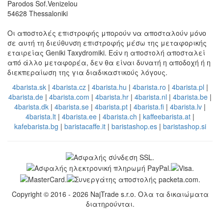
Parodos Sof.Venizelou
54628 Thessaloniki
Οι αποστολές επιστροφής μπορούν να αποσταλούν μόνο
σε αυτή τη διεύθυνση επιστροφής μέσω της μεταφορικής
εταιρείας Geniki Taxydromiki. Εάν η αποστολή αποσταλεί
από άλλο μεταφορέα, δεν θα είναι δυνατή η αποδοχή ή η
διεκπεραίωση της για διαδικαστικούς λόγους.
4barista.sk
|
4barista.cz
|
4barista.hu
|
4barista.ro
|
4barista.pl
|
4barista.de
|
4barista.com
|
4barista.hr
|
4barista.nl
|
4barista.be
|
4barista.dk
|
4barista.se
|
4barista.pt
|
4barista.fi
|
4barista.lv
|
4barista.lt
|
4barista.ee
|
4barista.ch
|
kaffeebarista.at
|
kafebarista.bg
|
baristacaffe.it
|
baristashop.es
|
baristashop.si
Copyright © 2016 - 2026 NajTrade s.r.o. Ολα τα δικαιώματα
διατηρούνται.