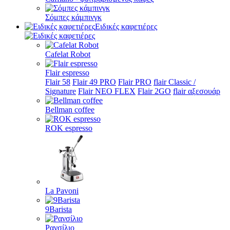
Σόμπες κάμπινγκ
Ειδικές καφετιέρες
Cafelat Robot
Flair espresso
Flair 58
Flair 49 PRO
Flair PRO
flair Classic /
Signature
Flair NEO FLEX
Flair 2GO
flair αξεσουάρ
Bellman coffee
ROK espresso
La Pavoni
9Barista
Ρανσίλιο