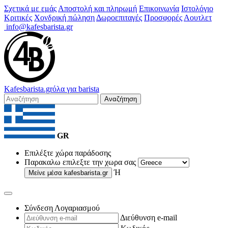
Σχετικά με εμάς
Αποστολή και πληρωμή
Επικοινωνία
Ιστολόγιο
Κριτικές
Χονδρική πώληση
Δωροεπιταγές
Προσφορές
Αουτλετ
info@kafesbarista.gr
Kafes
barista
.gr
όλα για barista
Αναζήτηση
GR
Επιλέξτε χώρα παράδοσης
Παρακαλω επιλεξτε την χωρα σας
Ή
Μείνε μέσα
kafesbarista.gr
Σύνδεση Λογαριασμού
Διεύθυνση e-mail