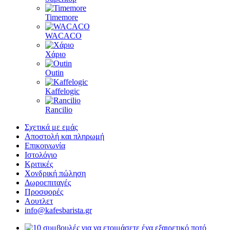
Timemore
WACACO
Χάριο
Outin
Kaffelogic
Rancilio
Σχετικά με εμάς
Αποστολή και πληρωμή
Επικοινωνία
Ιστολόγιο
Κριτικές
Χονδρική πώληση
Δωροεπιταγές
Προσφορές
Αουτλετ
info@kafesbarista.gr