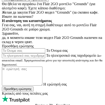
Θα ήθελα να αγοράσω ένα Flair 2GO μοντέλο "Grounds" (για
αλεσμένο καφέ). Έχετε κάποιο διαθέσιμο;
Желая да закупя Flair 2GO модел "Grounds" (за смляно кафе.
Имате ли налични?
Η απάντηση του καταστήματος
Γεια σας, ναι, αυτή τη στιγμή διαθέτουμε αυτό το μοντέλο Flair
2GO Grounds σε μαύρο χρώμα.
Здравейте,
да, в момента имаме този модел Flair 2GO Grounds наличен на
склад в черен цвят.
Προσθήκη ερώτησης
Το Όνομα σας
Το ηλεκτρονικό σας ταχυδρομείο
Δεν
απαιτείται email. Χρησιμοποιείται μόνο για την αποστολή απάντησης και δεν θα
δημοσιευτεί.
Η ερώτησή σας
Προσθήκη ερώτησης
Κριτικές από τους πελάτες μας