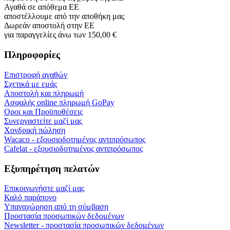
Αγαθά σε απόθεμα ΕΕ
αποστέλλουμε από την αποθήκη μας
Δωρεάν αποστολή στην ΕΕ
για παραγγελίες άνω των 150,00 €
Πληροφορίες
Επιστροφή αγαθών
Σχετικά με εμάς
Αποστολή και πληρωμή
Ασφαλής online πληρωμή GoPay
Οροι και Προϋποθέσεις
Συνεργαστείτε μαζί μας
Χονδρική πώληση
Wacaco - εξουσιοδοτημένος αντιπρόσωπος
Cafelat - εξουσιοδοτημένος αντιπρόσωπος
Εξυπηρέτηση πελατών
Επικοινωνήστε μαζί μας
Καλό παράπονο
Υπαναχώρηση από τη σύμβαση
Προστασία προσωπικών δεδομένων
Newsletter - προστασία προσωπικών δεδομένων