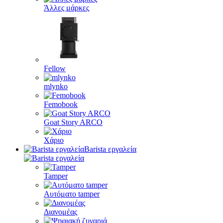
Άλλες μάρκες
Fellow
mlynko
Femobook
Goat Story ARCO
Χάριο
Barista εργαλεία
Tamper
Αυτόματο tamper
Διανομέας