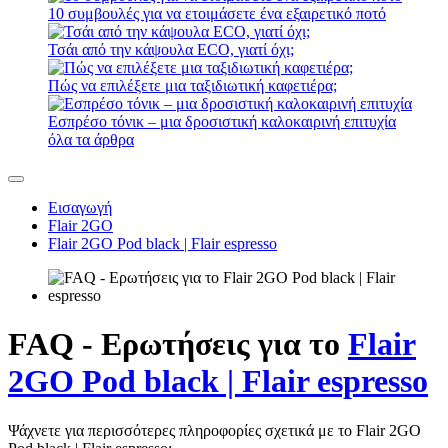
10 συμβουλές για να ετοιμάσετε ένα εξαιρετικό ποτό
Τσάι από την κάψουλα ECO, γιατί όχι;
Πώς να επιλέξετε μια ταξιδιωτική καφετιέρα;
Εσπρέσο τόνικ – μια δροσιστική καλοκαιρινή επιτυχία
όλα τα άρθρα
Εισαγωγή
Flair 2GO
Flair 2GO Pod black | Flair espresso
FAQ - Ερωτήσεις για το
Flair
2GO Pod black | Flair espresso
Ψάχνετε για περισσότερες πληροφορίες σχετικά με το Flair 2GO