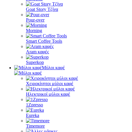
Goat Story Τζίνα
Pour-over
Morning
Smart Coffee Tools
Aram καφές
Superkop
Μύλοι καφέ
Χειροκίνητοι μύλοι καφέ
Ηλεκτρικοί μύλοι καφέ
1Zpresso
Eureka
Timemore