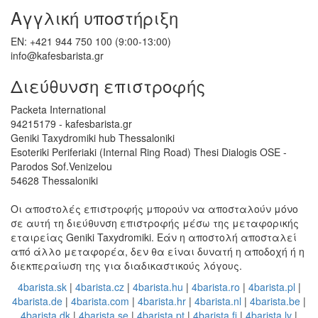
Αγγλική υποστήριξη
EN: +421 944 750 100 (9:00-13:00)
info@kafesbarista.gr
Διεύθυνση επιστροφής
Packeta International
94215179 - kafesbarista.gr
Geniki Taxydromiki hub Thessaloniki
Esoteriki Periferiaki (Internal Ring Road) Thesi Dialogis OSE -
Parodos Sof.Venizelou
54628 Thessaloniki
Οι αποστολές επιστροφής μπορούν να αποσταλούν μόνο
σε αυτή τη διεύθυνση επιστροφής μέσω της μεταφορικής
εταιρείας Geniki Taxydromiki. Εάν η αποστολή αποσταλεί
από άλλο μεταφορέα, δεν θα είναι δυνατή η αποδοχή ή η
διεκπεραίωση της για διαδικαστικούς λόγους.
4barista.sk
|
4barista.cz
|
4barista.hu
|
4barista.ro
|
4barista.pl
|
4barista.de
|
4barista.com
|
4barista.hr
|
4barista.nl
|
4barista.be
|
4barista.dk
|
4barista.se
|
4barista.pt
|
4barista.fi
|
4barista.lv
|