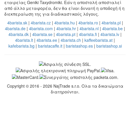
εταιρείας Geniki Taxydromiki. Εάν η αποστολή αποσταλεί
από άλλο μεταφορέα, δεν θα είναι δυνατή η αποδοχή ή η
διεκπεραίωση της για διαδικαστικούς λόγους.
4barista.sk
|
4barista.cz
|
4barista.hu
|
4barista.ro
|
4barista.pl
|
4barista.de
|
4barista.com
|
4barista.hr
|
4barista.nl
|
4barista.be
|
4barista.dk
|
4barista.se
|
4barista.pt
|
4barista.fi
|
4barista.lv
|
4barista.lt
|
4barista.ee
|
4barista.ch
|
kaffeebarista.at
|
kafebarista.bg
|
baristacaffe.it
|
baristashop.es
|
baristashop.si
Copyright © 2016 - 2026 NajTrade s.r.o. Ολα τα δικαιώματα
διατηρούνται.