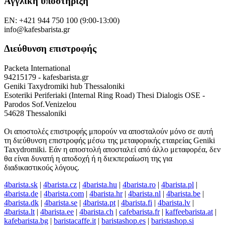
Αγγλική υποστήριξη
EN: +421 944 750 100 (9:00-13:00)
info@kafesbarista.gr
Διεύθυνση επιστροφής
Packeta International
94215179 - kafesbarista.gr
Geniki Taxydromiki hub Thessaloniki
Esoteriki Periferiaki (Internal Ring Road) Thesi Dialogis OSE -
Parodos Sof.Venizelou
54628 Thessaloniki
Οι αποστολές επιστροφής μπορούν να αποσταλούν μόνο σε αυτή
τη διεύθυνση επιστροφής μέσω της μεταφορικής εταιρείας Geniki
Taxydromiki. Εάν η αποστολή αποσταλεί από άλλο μεταφορέα, δεν
θα είναι δυνατή η αποδοχή ή η διεκπεραίωση της για
διαδικαστικούς λόγους.
4barista.sk
|
4barista.cz
|
4barista.hu
|
4barista.ro
|
4barista.pl
|
4barista.de
|
4barista.com
|
4barista.hr
|
4barista.nl
|
4barista.be
|
4barista.dk
|
4barista.se
|
4barista.pt
|
4barista.fi
|
4barista.lv
|
4barista.lt
|
4barista.ee
|
4barista.ch
|
cafebarista.fr
|
kaffeebarista.at
|
kafebarista.bg
|
baristacaffe.it
|
baristashop.es
|
baristashop.si