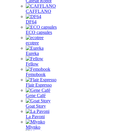
Cafelat Robot
CAFFLANO
DF64
ECO capsules
ecotree
Eureka
Fellow
Femobook
Flair Espresso
Gene Café
Goat Story
La Pavoni
Mlynko