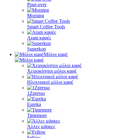
Pour-over
Morning
Smart Coffee Tools
Aram καφές
Superkop
Μύλοι καφέ
Χειροκίνητοι μύλοι καφέ
Ηλεκτρικοί μύλοι καφέ
1Zpresso
Eureka
Timemore
Άλλες μάρκες
Fellow