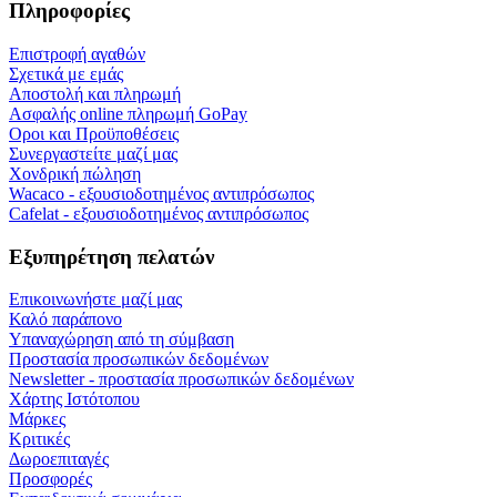
Πληροφορίες
Επιστροφή αγαθών
Σχετικά με εμάς
Αποστολή και πληρωμή
Ασφαλής online πληρωμή GoPay
Οροι και Προϋποθέσεις
Συνεργαστείτε μαζί μας
Χονδρική πώληση
Wacaco - εξουσιοδοτημένος αντιπρόσωπος
Cafelat - εξουσιοδοτημένος αντιπρόσωπος
Εξυπηρέτηση πελατών
Επικοινωνήστε μαζί μας
Καλό παράπονο
Υπαναχώρηση από τη σύμβαση
Προστασία προσωπικών δεδομένων
Newsletter - προστασία προσωπικών δεδομένων
Χάρτης Ιστότοπου
Μάρκες
Κριτικές
Δωροεπιταγές
Προσφορές