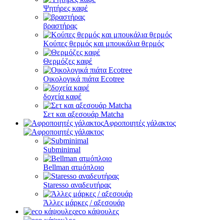
Ψητήρες καφέ
βραστήρας
Κούπες θερμός και μπουκάλια θερμός
Θερμόζες καφέ
Οικολογικά πιάτα Ecotree
δοχεία καφέ
Σετ και αξεσουάρ Matcha
Αφροποιητές γάλακτος
Subminimal
Bellman ατμόπλοιο
Staresso αναδευτήρας
Άλλες μάρκες / αξεσουάρ
eco κάψουλες