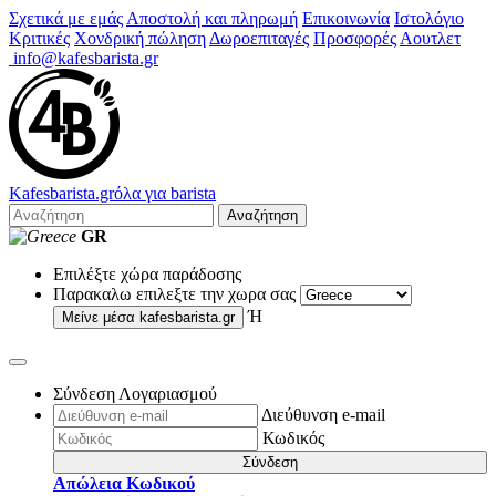
Σχετικά με εμάς
Αποστολή και πληρωμή
Επικοινωνία
Ιστολόγιο
Κριτικές
Χονδρική πώληση
Δωροεπιταγές
Προσφορές
Αουτλετ
info@kafesbarista.gr
Kafes
barista
.gr
όλα για barista
Αναζήτηση
GR
Επιλέξτε χώρα παράδοσης
Παρακαλω επιλεξτε την χωρα σας
Ή
Μείνε μέσα
kafesbarista.gr
Σύνδεση Λογαριασμού
Διεύθυνση e-mail
Κωδικός
Σύνδεση
Απώλεια Κωδικού