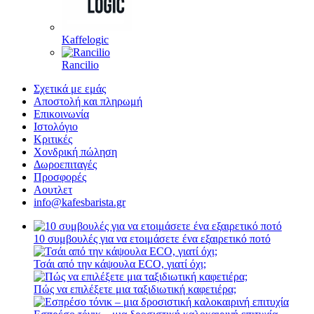
Kaffelogic
Rancilio
Σχετικά με εμάς
Αποστολή και πληρωμή
Επικοινωνία
Ιστολόγιο
Κριτικές
Χονδρική πώληση
Δωροεπιταγές
Προσφορές
Αουτλετ
info@kafesbarista.gr
10 συμβουλές για να ετοιμάσετε ένα εξαιρετικό ποτό
Τσάι από την κάψουλα ECO, γιατί όχι;
Πώς να επιλέξετε μια ταξιδιωτική καφετιέρα;