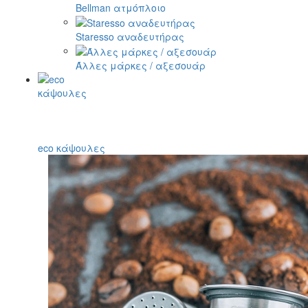
Bellman ατμόπλοιο
Staresso αναδευτήρας
Άλλες μάρκες / αξεσουάρ
eco κάψουλες