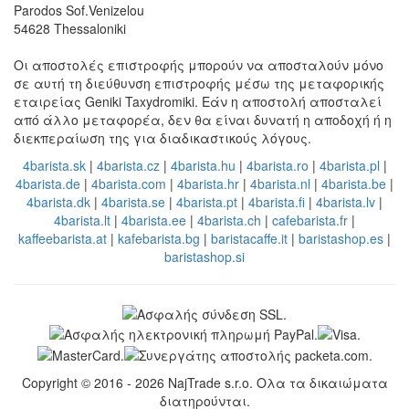
Parodos Sof.Venizelou
54628 Thessaloniki
Οι αποστολές επιστροφής μπορούν να αποσταλούν μόνο
σε αυτή τη διεύθυνση επιστροφής μέσω της μεταφορικής
εταιρείας Geniki Taxydromiki. Εάν η αποστολή αποσταλεί
από άλλο μεταφορέα, δεν θα είναι δυνατή η αποδοχή ή η
διεκπεραίωση της για διαδικαστικούς λόγους.
4barista.sk
|
4barista.cz
|
4barista.hu
|
4barista.ro
|
4barista.pl
|
4barista.de
|
4barista.com
|
4barista.hr
|
4barista.nl
|
4barista.be
|
4barista.dk
|
4barista.se
|
4barista.pt
|
4barista.fi
|
4barista.lv
|
4barista.lt
|
4barista.ee
|
4barista.ch
|
cafebarista.fr
|
kaffeebarista.at
|
kafebarista.bg
|
baristacaffe.it
|
baristashop.es
|
baristashop.si
Copyright © 2016 - 2026 NajTrade s.r.o. Ολα τα δικαιώματα
διατηρούνται.