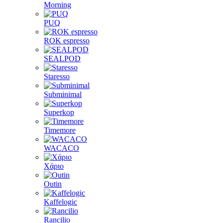
Morning
PUQ
ROK espresso
SEALPOD
Staresso
Subminimal
Superkop
Timemore
WACACO
Χάριο
Outin
Kaffelogic
Rancilio