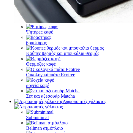
Ψητήρες καφέ
βραστήρας
Κούπες θερμός και μπουκάλια θερμός
Θερμόζες καφέ
Οικολογικά πιάτα Ecotree
δοχεία καφέ
Σετ και αξεσουάρ Matcha
Αφροποιητές γάλακτος
Subminimal
Bellman ατμόπλοιο