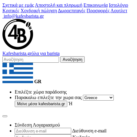
Σχετικά με εμάς
Αποστολή και πληρωμή
Επικοινωνία
Ιστολόγιο
Κριτικές
Χονδρική πώληση
Δωροεπιταγές
Προσφορές
Αουτλετ
info@kafesbarista.gr
Kafes
barista
.gr
όλα για barista
Αναζήτηση
GR
Επιλέξτε χώρα παράδοσης
Παρακαλω επιλεξτε την χωρα σας
Ή
Μείνε μέσα
kafesbarista.gr
Σύνδεση Λογαριασμού
Διεύθυνση e-mail