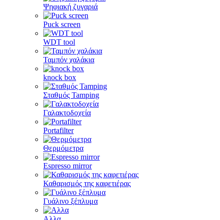
Ψηφιακή ζυγαριά
Puck screen
WDT tool
Ταμπόν χαλάκια
knock box
Σταθμός Tamping
Γαλακτοδοχεία
Portafilter
Θερμόμετρα
Espresso mirror
Καθαρισμός της καφετιέρας
Γυάλινο ξέπλυμα
Αλλα