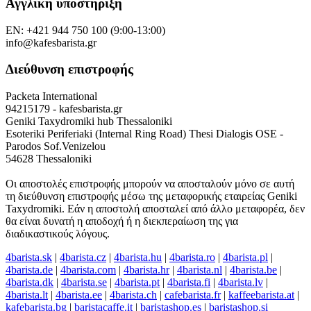
Αγγλική υποστήριξη
EN: +421 944 750 100 (9:00-13:00)
info@kafesbarista.gr
Διεύθυνση επιστροφής
Packeta International
94215179 - kafesbarista.gr
Geniki Taxydromiki hub Thessaloniki
Esoteriki Periferiaki (Internal Ring Road) Thesi Dialogis OSE -
Parodos Sof.Venizelou
54628 Thessaloniki
Οι αποστολές επιστροφής μπορούν να αποσταλούν μόνο σε αυτή
τη διεύθυνση επιστροφής μέσω της μεταφορικής εταιρείας Geniki
Taxydromiki. Εάν η αποστολή αποσταλεί από άλλο μεταφορέα, δεν
θα είναι δυνατή η αποδοχή ή η διεκπεραίωση της για
διαδικαστικούς λόγους.
4barista.sk
|
4barista.cz
|
4barista.hu
|
4barista.ro
|
4barista.pl
|
4barista.de
|
4barista.com
|
4barista.hr
|
4barista.nl
|
4barista.be
|
4barista.dk
|
4barista.se
|
4barista.pt
|
4barista.fi
|
4barista.lv
|
4barista.lt
|
4barista.ee
|
4barista.ch
|
cafebarista.fr
|
kaffeebarista.at
|
kafebarista.bg
|
baristacaffe.it
|
baristashop.es
|
baristashop.si