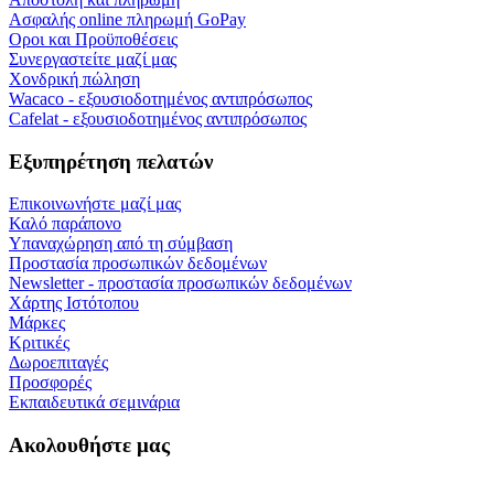
Ασφαλής online πληρωμή GoPay
Οροι και Προϋποθέσεις
Συνεργαστείτε μαζί μας
Χονδρική πώληση
Wacaco - εξουσιοδοτημένος αντιπρόσωπος
Cafelat - εξουσιοδοτημένος αντιπρόσωπος
Εξυπηρέτηση πελατών
Επικοινωνήστε μαζί μας
Καλό παράπονο
Υπαναχώρηση από τη σύμβαση
Προστασία προσωπικών δεδομένων
Newsletter - προστασία προσωπικών δεδομένων
Χάρτης Ιστότοπου
Μάρκες
Κριτικές
Δωροεπιταγές
Προσφορές
Εκπαιδευτικά σεμινάρια
Ακολουθήστε μας