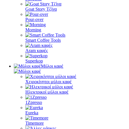
Goat Story Τζίνα
Pour-over
Morning
Smart Coffee Tools
Aram καφές
Superkop
Μύλοι καφέ
Χειροκίνητοι μύλοι καφέ
Ηλεκτρικοί μύλοι καφέ
1Zpresso
Eureka
Timemore