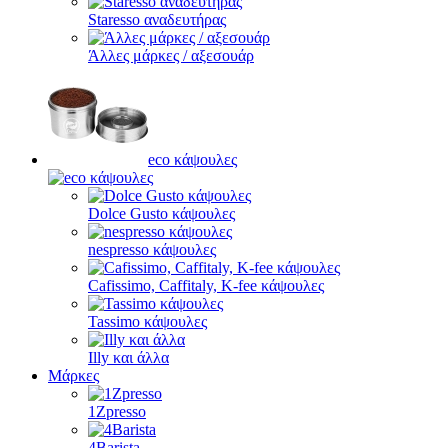
Staresso αναδευτήρας
Άλλες μάρκες / αξεσουάρ
eco κάψουλες
Dolce Gusto κάψουλες
nespresso κάψουλες
Cafissimo, Caffitaly, K-fee κάψουλες
Tassimo κάψουλες
Illy και άλλα
Μάρκες
1Zpresso
4Barista