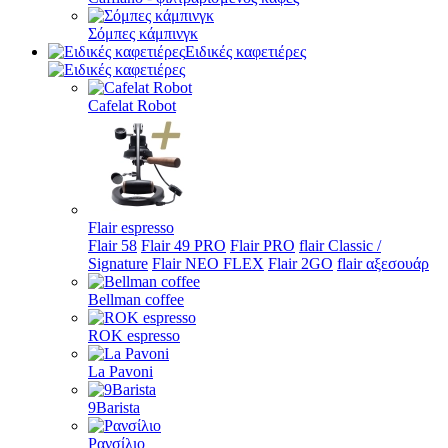
Σόμπες κάμπινγκ
Ειδικές καφετιέρες
Cafelat Robot
Flair espresso
Flair 58
Flair 49 PRO
Flair PRO
flair Classic /
Signature
Flair NEO FLEX
Flair 2GO
flair αξεσουάρ
Bellman coffee
ROK espresso
La Pavoni
9Barista
Ρανσίλιο