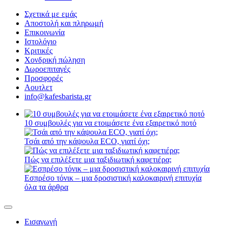
Σχετικά με εμάς
Αποστολή και πληρωμή
Επικοινωνία
Ιστολόγιο
Κριτικές
Χονδρική πώληση
Δωροεπιταγές
Προσφορές
Αουτλετ
info@kafesbarista.gr
10 συμβουλές για να ετοιμάσετε ένα εξαιρετικό ποτό
Τσάι από την κάψουλα ECO, γιατί όχι;
Πώς να επιλέξετε μια ταξιδιωτική καφετιέρα;
Εσπρέσο τόνικ – μια δροσιστική καλοκαιρινή επιτυχία
όλα τα άρθρα
Εισαγωγή