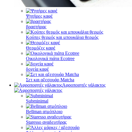
Ψητήρες καφέ
βραστήρας
Κούπες θερμός και μπουκάλια θερμός
Θερμόζες καφέ
Οικολογικά πιάτα Ecotree
δοχεία καφέ
Σετ και αξεσουάρ Matcha
Αφροποιητές γάλακτος
Subminimal
Bellman ατμόπλοιο
Staresso αναδευτήρας