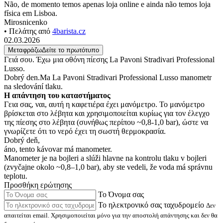
Não, de momento temos apenas loja online e ainda não temos loja
física em Lisboa.
Mirosnicenko
• Πελάτης από
4barista.cz
02.03.2026
Μεταφράζω
Δείτε το πρωτότυπο
Γειά σου. Έχω μια οθόνη πίεσης La Pavoni Stradivari Professional
Lusso.
Dobrý den.Ma La Pavoni Stradivari Professional Lusso manometr
na sledování tlaku.
Η απάντηση του καταστήματος
Γεια σας, ναι, αυτή η καφετιέρα έχει μανόμετρο. Το μανόμετρο
βρίσκεται στο λέβητα και χρησιμοποιείται κυρίως για τον έλεγχο
της πίεσης στο λέβητα (συνήθως περίπου ~0,8-1,0 bar), ώστε να
γνωρίζετε ότι το νερό έχει τη σωστή θερμοκρασία.
Dobrý deň,
áno, tento kávovar má manometer.
Manometer je na bojleri a slúži hlavne na kontrolu tlaku v bojleri
(zvyčajne okolo ~0,8–1,0 bar), aby ste vedeli, že voda má správnu
teplotu.
Προσθήκη ερώτησης
Το Όνομα σας
Το ηλεκτρονικό σας ταχυδρομείο
Δεν
απαιτείται email. Χρησιμοποιείται μόνο για την αποστολή απάντησης και δεν θα