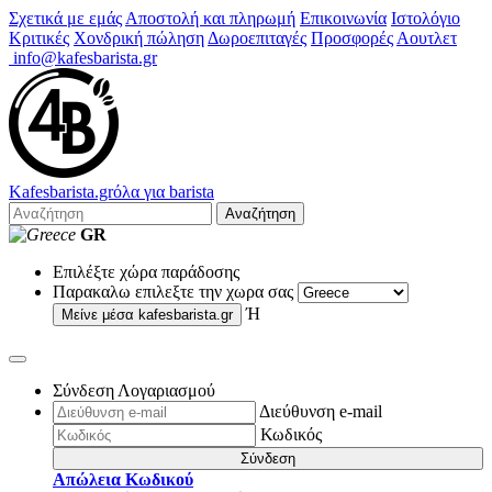
Σχετικά με εμάς
Αποστολή και πληρωμή
Επικοινωνία
Ιστολόγιο
Κριτικές
Χονδρική πώληση
Δωροεπιταγές
Προσφορές
Αουτλετ
info@kafesbarista.gr
Kafes
barista
.gr
όλα για barista
Αναζήτηση
GR
Επιλέξτε χώρα παράδοσης
Παρακαλω επιλεξτε την χωρα σας
Ή
Μείνε μέσα
kafesbarista.gr
Σύνδεση Λογαριασμού
Διεύθυνση e-mail
Κωδικός
Σύνδεση
Απώλεια Κωδικού