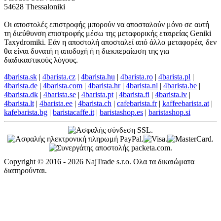
54628 Thessaloniki
Οι αποστολές επιστροφής μπορούν να αποσταλούν μόνο σε αυτή
τη διεύθυνση επιστροφής μέσω της μεταφορικής εταιρείας Geniki
Taxydromiki. Εάν η αποστολή αποσταλεί από άλλο μεταφορέα, δεν
θα είναι δυνατή η αποδοχή ή η διεκπεραίωση της για
διαδικαστικούς λόγους.
4barista.sk
|
4barista.cz
|
4barista.hu
|
4barista.ro
|
4barista.pl
|
4barista.de
|
4barista.com
|
4barista.hr
|
4barista.nl
|
4barista.be
|
4barista.dk
|
4barista.se
|
4barista.pt
|
4barista.fi
|
4barista.lv
|
4barista.lt
|
4barista.ee
|
4barista.ch
|
cafebarista.fr
|
kaffeebarista.at
|
kafebarista.bg
|
baristacaffe.it
|
baristashop.es
|
baristashop.si
Copyright © 2016 - 2026 NajTrade s.r.o. Ολα τα δικαιώματα
διατηρούνται.