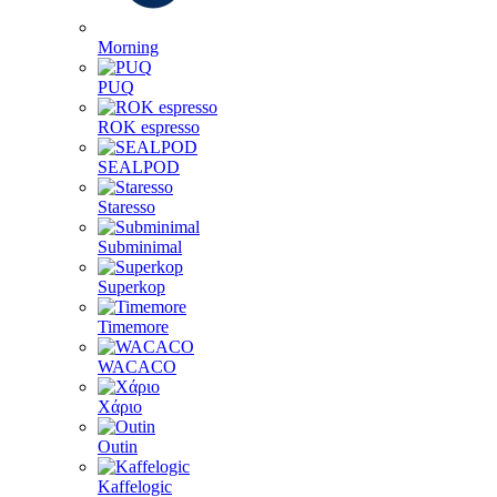
Morning
PUQ
ROK espresso
SEALPOD
Staresso
Subminimal
Superkop
Timemore
WACACO
Χάριο
Outin
Kaffelogic