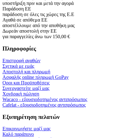
υποστήριξη πριν και μετά την αγορά
Παράδοση ΕΕ
παράδοση σε όλες τις χώρες της Ε.Ε
Αγαθά σε απόθεμα ΕΕ
αποστέλλουμε από την αποθήκη μας
Δωρεάν αποστολή στην ΕΕ
για παραγγελίες άνω των 150,00 €
Πληροφορίες
Επιστροφή αγαθών
Σχετικά με εμάς
Αποστολή και πληρωμή
Ασφαλής online πληρωμή GoPay
Οροι και Προϋποθέσεις
Συνεργαστείτε μαζί μας
Χονδρική πώληση
Wacaco - εξουσιοδοτημένος αντιπρόσωπος
Cafelat - εξουσιοδοτημένος αντιπρόσωπος
Εξυπηρέτηση πελατών
Επικοινωνήστε μαζί μας
Καλό παράπονο