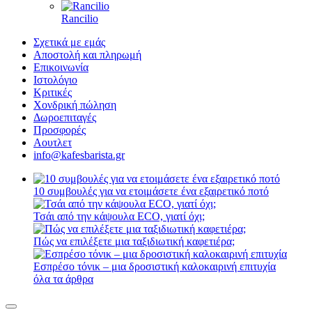
Rancilio
Σχετικά με εμάς
Αποστολή και πληρωμή
Επικοινωνία
Ιστολόγιο
Κριτικές
Χονδρική πώληση
Δωροεπιταγές
Προσφορές
Αουτλετ
info@kafesbarista.gr
10 συμβουλές για να ετοιμάσετε ένα εξαιρετικό ποτό
Τσάι από την κάψουλα ECO, γιατί όχι;
Πώς να επιλέξετε μια ταξιδιωτική καφετιέρα;
Εσπρέσο τόνικ – μια δροσιστική καλοκαιρινή επιτυχία
όλα τα άρθρα