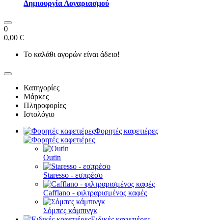
Δημιουργία Λογαριασμού
0
0,00 €
Το καλάθι αγορών είναι άδειο!
Κατηγορίες
Μάρκες
Πληροφορίες
Ιστολόγιο
Φορητές καφετιέρες
Outin
Staresso - εσπρέσο
Cafflano - φιλτραρισμένος καφές
Σόμπες κάμπινγκ
Ειδικές καφετιέρες