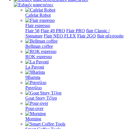
Cafelat Robot
Flair espresso
Flair 58
Flair 49 PRO
Flair PRO
flair Classic /
Signature
Flair NEO FLEX
Flair 2GO
flair αξεσουάρ
Bellman coffee
ROK espresso
La Pavoni
9Barista
Ρανσίλιο
Goat Story Τζίνα
Pour-over
Morning