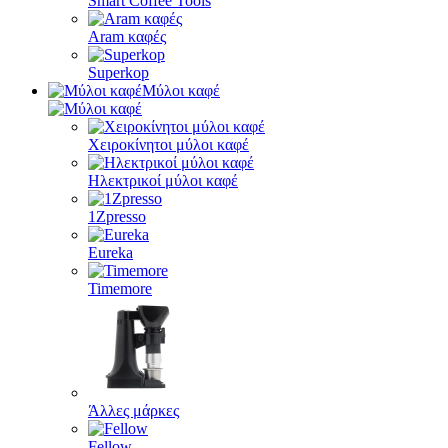
Smart Coffee Tools
Aram καφές
Superkop
Μύλοι καφέ
Χειροκίνητοι μύλοι καφέ
Ηλεκτρικοί μύλοι καφέ
1Zpresso
Eureka
Timemore
Άλλες μάρκες
Fellow