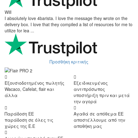
Victor M.
Very professional, fast shipping, will buy again
Ihor Zlobin
Fantastisk upplevelse från början till slut. Snabb leverans, mycket
bra kommunikation och produkter av hög kvalitet. Allt kom
välpackat och i perf ...
George Staf
Fast delivery. Good communication and feedback throughout the
order procedure and delivery.
Martynas Sagaitis
Great product. Game changer.