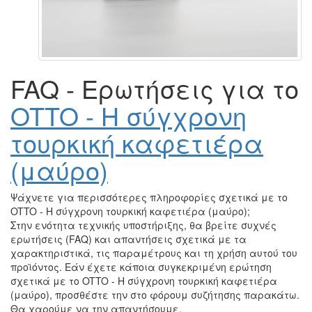
Εσπρέσο τόνικ – μια δροσιστική καλοκαιρινή
επιτυχία
όλα τα άρθρα
Εισαγωγή
Goat Story Τζίνα
OTTO - Η σύγχρονη τουρκική καφετιέρα (μαύρο)