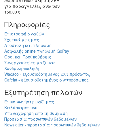
Will
I absolutely love 4barista. I love the message they wrote on the
delivery box. I love that they compiled a list of resources for me to
utilize for lea ...
Προσθήκη κριτικής
Εξουσιοδοτημένος πωλητής
Εξειδικευμένος
Wacaco, Cafelat, flair και
αντιπρόσωπος
άλλα
υποστήριξη πριν και μετά
την αγορά
Παράδοση ΕΕ
Αγαθά σε απόθεμα ΕΕ
παράδοση σε όλες τις
αποστέλλουμε από την
χώρες της Ε.Ε
αποθήκη μας