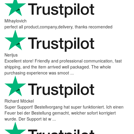
Δεν απαιτείται email. Χρησιμοποιείται μόνο για την αποστολή
απάντησης και δεν θα δημοσιευτεί.
Η ερώτησή σας
Προσθήκη ερώτησης
Κριτικές από τους πελάτες μας
Reviews 79
• Excellent
4.9
more reviews
Andres
I bought a cafelat robot, the delivery was really fast and the
products were in great conditions. I will be buying again. The