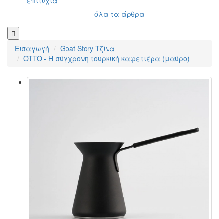
Σχετικά με εμάς
Αποστολή και πληρωμή
Επικοινωνία
Ιστολόγιο
Κριτικές
Χονδρική πώληση
Δωροεπιταγές
Προσφορές
Αουτλετ
info@kafesbarista.gr
10 συμβουλές για να ετοιμάσετε ένα εξαιρετικό
ποτό
Τσάι από την κάψουλα ECO, γιατί όχι;
Πώς να επιλέξετε μια ταξιδιωτική καφετιέρα;