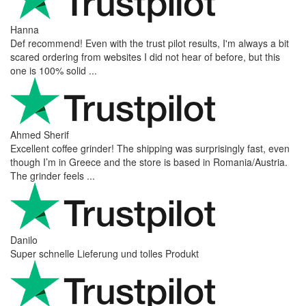
shipping to Switzerland ...
Mihaylovich
perfect all product,company,delivery, thanks recomended
Nerijus
Excellent store! Friendly and professional communication, fast
shipping, and the item arrived well packaged. The whole
purchasing experience was smoot ...
Richard Möckel
Super Support! Bestellvorgang hat super funktioniert. Ich einen
Feuer bei der Bestellung gemacht, welcher sofort korrigiert
wurde. Der Support ist w ...