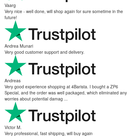
Hanna
Def recommend! Even with the trust pilot results, I'm always a bit
scared ordering from websites I did not hear of before, but this
one is 100% solid ...
Ahmed Sherif
Excellent coffee grinder! The shipping was surprisingly fast, even
though I’m in Greece and the store is based in Romania/Austria.
The grinder feels ...
Danilo
Super schnelle Lieferung und tolles Produkt