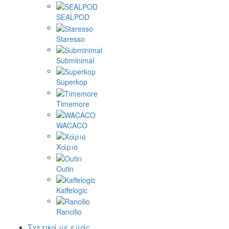
Fellow
Femobook
Flair Espresso
Gene Café
Goat Story
La Pavoni
Mlynko
Morning
PUQ