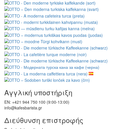
Newsletter - προστασία προσωπικών δεδομένων
Χάρτης Ιστότοπου
Μάρκες
Κριτικές
Δωροεπιταγές
Προσφορές
Εκπαιδευτικά σεμινάρια
Ακολουθήστε μας
Τα άλλα καταστήματά μας