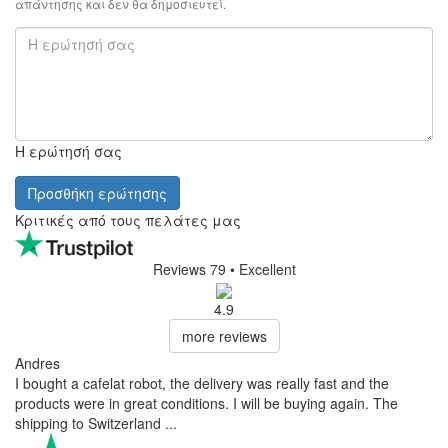
(μαύρο), προσθέστε την στο φόρουμ συζήτησης παρακάτω.
Θα χαρούμε να την απαντήσουμε.
74,90 €
Χωρίς ΦΠΑ: 60,40 €
Εμφάνιση προϊόντος
Καλάθι
Διαθέσιμο
παράδοση στις 13.8.
(
επιλογές παράδοσης
)
FAQ (OTTO - Η σύγχρονη
τουρκική καφετιέρα
(μαύρο))
Δεν υπάρχουν διαθέσιμες ερωτήσεις.
Προσθήκη ερώτησης
Το Όνομα σας
Το ηλεκτρονικό σας ταχυδρομείο