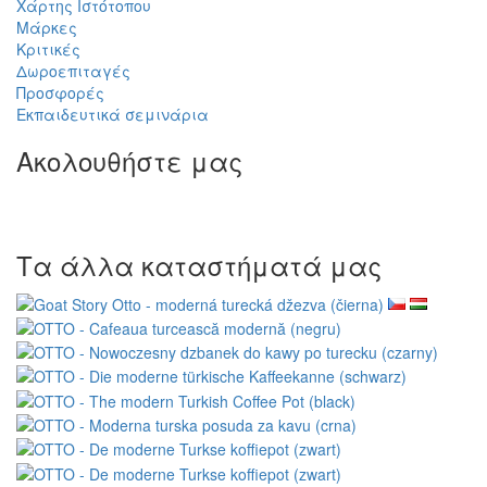
Δωρεάν αποστολή στην ΕΕ
για παραγγελίες άνω των
150,00 €
Πληροφορίες
Επιστροφή αγαθών
Σχετικά με εμάς
Αποστολή και πληρωμή
Ασφαλής online πληρωμή GoPay
Οροι και Προϋποθέσεις
Συνεργαστείτε μαζί μας
Χονδρική πώληση
Wacaco - εξουσιοδοτημένος αντιπρόσωπος
Cafelat - εξουσιοδοτημένος αντιπρόσωπος
Εξυπηρέτηση πελατών
Επικοινωνήστε μαζί μας
Καλό παράπονο
Υπαναχώρηση από τη σύμβαση
Προστασία προσωπικών δεδομένων