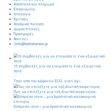
ROK espresso
SEALPOD
Staresso
Subminimal
Superkop
Timemore
WACACO
Χάριο
Outin
Kaffelogic
Rancilio