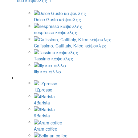
eco κάψουλες