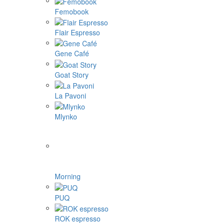
Aram coffee
Bellman coffee
BOOKOO
Cafelat Robot
CAFFLANO
DF64
ECO capsules
ecotree
Eureka