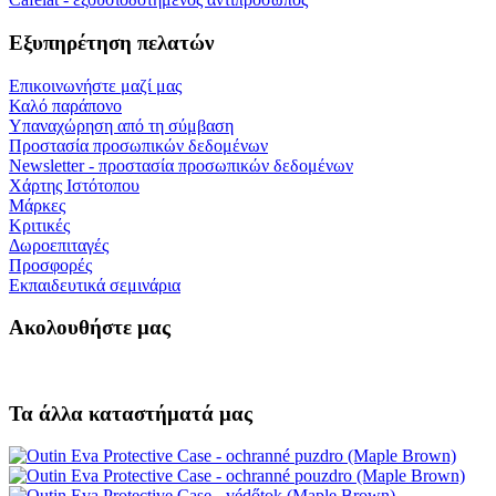
delivery box. I love that they compiled a list of resources for me to
utilize for lea ...
Προσθήκη κριτικής
Εξουσιοδοτημένος πωλητής
Wacaco, Cafelat, flair και άλλα
Εξειδικευμένος αντιπρόσωπος
υποστήριξη πριν και μετά την αγορά
Παράδοση ΕΕ
παράδοση σε όλες τις χώρες της Ε.Ε
Αγαθά σε απόθεμα ΕΕ
αποστέλλουμε από την αποθήκη μας
Δωρεάν αποστολή στην ΕΕ
για παραγγελίες άνω των 150,00 €
Πληροφορίες
Επιστροφή αγαθών
Σχετικά με εμάς
Αποστολή και πληρωμή
Ασφαλής online πληρωμή GoPay
Οροι και Προϋποθέσεις
Συνεργαστείτε μαζί μας