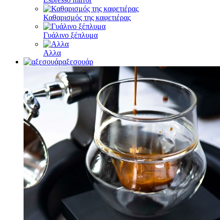
Καθαρισμός της καφετιέρας
Γυάλινο ξέπλυμα
Αλλα
αξεσουάρ