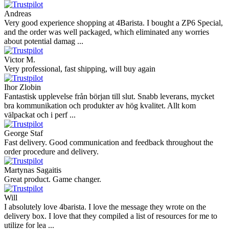
shipping, and the item arrived well packaged. The whole purchasing
experience was smoot ...
Richard Möckel
Super Support! Bestellvorgang hat super funktioniert. Ich einen
Feuer bei der Bestellung gemacht, welcher sofort korrigiert wurde.
Der Support ist w ...
Hanna
Def recommend! Even with the trust pilot results, I'm always a bit
scared ordering from websites I did not hear of before, but this one
is 100% solid ...
Ahmed Sherif
Excellent coffee grinder! The shipping was surprisingly fast, even
though I’m in Greece and the store is based in Romania/Austria.
The grinder feels ...
Danilo
Super schnelle Lieferung und tolles Produkt
Vaarg
Very nice - well done, will shop again for sure sometime in the
future!