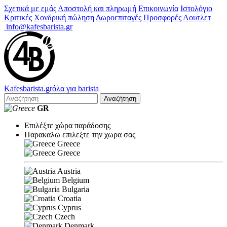
Σχετικά με εμάς
Αποστολή και πληρωμή
Επικοινωνία
Ιστολόγιο
Κριτικές
Χονδρική πώληση
Δωροεπιταγές
Προσφορές
Αουτλετ
info@kafesbarista.gr
Kafes
barista
.gr
όλα για barista
Αναζήτηση
GR
Επιλέξτε χώρα παράδοσης
Παρακαλω επιλεξτε την χωρα σας
Greece
Greece
Austria
Belgium
Bulgaria
Croatia
Cyprus
Czech
Denmark