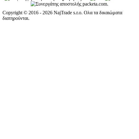
EN: +421 944 750 100 (9:00-13:00)
info@kafesbarista.gr
Διεύθυνση επιστροφής
Packeta International
94215179 - kafesbarista.gr
Geniki Taxydromiki hub Thessaloniki
Esoteriki Periferiaki (Internal Ring Road) Thesi Dialogis OSE -
Parodos Sof.Venizelou
54628 Thessaloniki
Οι αποστολές επιστροφής μπορούν να αποσταλούν μόνο σε αυτή
τη διεύθυνση επιστροφής μέσω της μεταφορικής εταιρείας Geniki
Taxydromiki. Εάν η αποστολή αποσταλεί από άλλο μεταφορέα, δεν
θα είναι δυνατή η αποδοχή ή η διεκπεραίωση της για
διαδικαστικούς λόγους.
4barista.sk
|
4barista.cz
|
4barista.hu
|
4barista.ro
|
4barista.pl
|
4barista.de
|
4barista.com
|
4barista.hr
|
4barista.nl
|
4barista.be
|
4barista.dk
|
4barista.se
|
4barista.pt
|
4barista.fi
|
4barista.lv
|
4barista.lt
|
4barista.ee
|
4barista.ch
|
cafebarista.fr
|
kaffeebarista.at
|
kafebarista.bg
|
baristacaffe.it
|
baristashop.es
|
baristashop.si