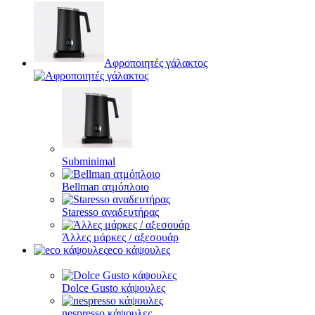
Αφροποιητές γάλακτος
Subminimal
Bellman ατμόπλοιο
Staresso αναδευτήρας
Άλλες μάρκες / αξεσουάρ
eco κάψουλες