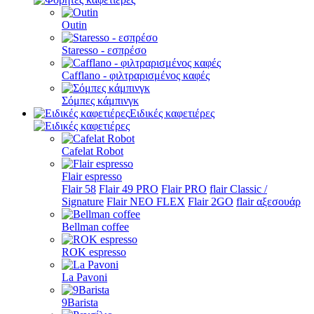
Outin
Staresso - εσπρέσο
Cafflano - φιλτραρισμένος καφές
Σόμπες κάμπινγκ
Ειδικές καφετιέρες
Cafelat Robot
Flair espresso
Flair 58
Flair 49 PRO
Flair PRO
flair Classic /
Signature
Flair NEO FLEX
Flair 2GO
flair αξεσουάρ
Bellman coffee
ROK espresso
La Pavoni
9Barista