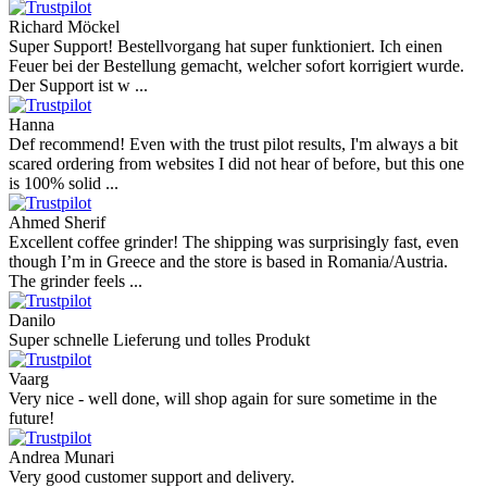
Η ερώτησή σας
Προσθήκη ερώτησης
Κριτικές από τους πελάτες μας
Reviews 79
• Excellent
4.9
more reviews
Andres
I bought a cafelat robot, the delivery was really fast and the products
were in great conditions. I will be buying again. The shipping to
Switzerland ...
Mihaylovich
perfect all product,company,delivery, thanks recomended
Nerijus
Excellent store! Friendly and professional communication, fast