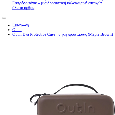
Χάριο
Outin
Kaffelogic
Rancilio
Σχετικά με εμάς
Αποστολή και πληρωμή
Επικοινωνία
Ιστολόγιο
Κριτικές
Χονδρική πώληση
Δωροεπιταγές
Προσφορές
Αουτλετ
info@kafesbarista.gr
10 συμβουλές για να ετοιμάσετε ένα εξαιρετικό ποτό
Τσάι από την κάψουλα ECO, γιατί όχι;