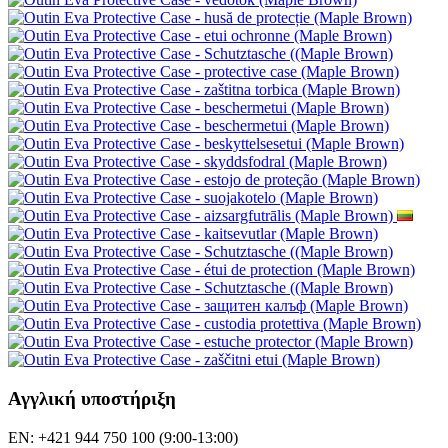
Χονδρική πώληση
Wacaco - εξουσιοδοτημένος αντιπρόσωπος
Cafelat - εξουσιοδοτημένος αντιπρόσωπος
Εξυπηρέτηση πελατών
Επικοινωνήστε μαζί μας
Καλό παράπονο
Υπαναχώρηση από τη σύμβαση
Προστασία προσωπικών δεδομένων
Newsletter - προστασία προσωπικών δεδομένων
Χάρτης Ιστότοπου
Μάρκες
Κριτικές
Δωροεπιταγές
Προσφορές
Εκπαιδευτικά σεμινάρια
Ακολουθήστε μας
Τα άλλα καταστήματά μας