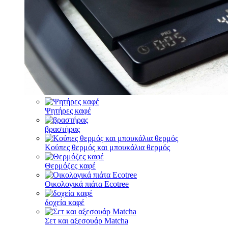
Ψητήρες καφέ
βραστήρας
Κούπες θερμός και μπουκάλια θερμός
Θερμόζες καφέ
Οικολογικά πιάτα Ecotree
δοχεία καφέ
Σετ και αξεσουάρ Matcha