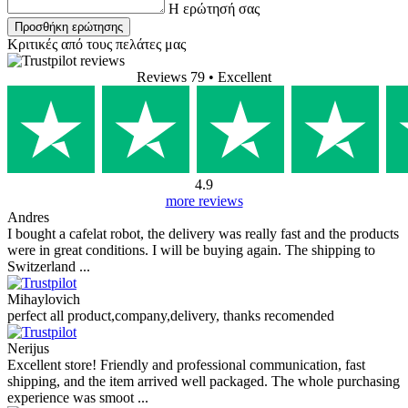
Στην ενότητα τεχνικής υποστήριξης, θα βρείτε συχνές ερωτήσεις
(FAQ) και απαντήσεις σχετικά με τα χαρακτηριστικά, τις
παραμέτρους και τη χρήση αυτού του προϊόντος. Εάν έχετε κάποια
συγκεκριμένη ερώτηση σχετικά με το Outin Eva Protective Case -
θήκη προστασίας (Maple Brown), προσθέστε την στο φόρουμ
συζήτησης παρακάτω. Θα χαρούμε να την απαντήσουμε.
59,90 €
Χωρίς ΦΠΑ: 48,31 €
Εμφάνιση προϊόντος
Καλάθι
Διαθέσιμο
παράδοση στις 13.8.
(
επιλογές παράδοσης
)
FAQ (Outin Eva Protective Case - θήκη
προστασίας (Maple Brown))
Δεν υπάρχουν διαθέσιμες ερωτήσεις.
Προσθήκη ερώτησης
Το Όνομα σας
Το ηλεκτρονικό σας ταχυδρομείο
Δεν
απαιτείται email. Χρησιμοποιείται μόνο για την αποστολή απάντησης και δεν θα
δημοσιευτεί.