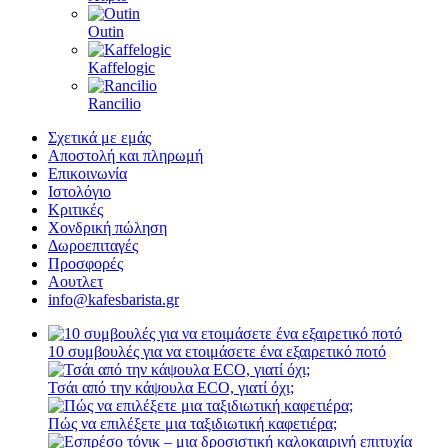
Mlynko
Morning
PUQ
ROK espresso
SEALPOD
Staresso
Subminimal
Superkop
Timemore
WACACO