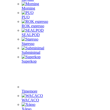
CAFFLANO
DF64
ECO capsules
ecotree
Eureka
Fellow
Femobook
Flair Espresso
Gene Café
Goat Story
La Pavoni