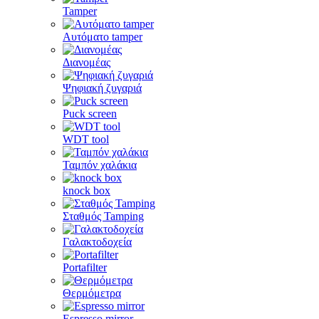
Tamper
Αυτόματο tamper
Διανομέας
Ψηφιακή ζυγαριά
Puck screen
WDT tool
Ταμπόν χαλάκια
knock box
Σταθμός Tamping
Γαλακτοδοχεία
Portafilter
Θερμόμετρα
Espresso mirror