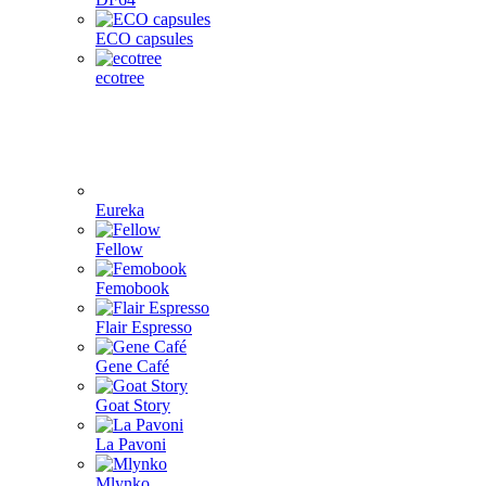
nespresso κάψουλες
Cafissimo, Caffitaly, K-fee κάψουλες
Tassimo κάψουλες
Illy και άλλα
Μάρκες
1Zpresso
4Barista
9Barista
Aram coffee
Bellman coffee
BOOKOO
Cafelat Robot