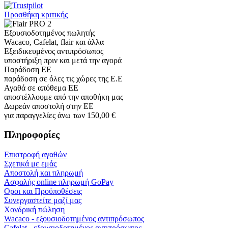
Andrea Munari
Very good customer support and delivery.
Andreas
Very good experience shopping at 4Barista. I bought a ZP6 Special,
and the order was well packaged, which eliminated any worries
about potential damag ...
Victor M.
Very professional, fast shipping, will buy again
Ihor Zlobin
Fantastisk upplevelse från början till slut. Snabb leverans, mycket
bra kommunikation och produkter av hög kvalitet. Allt kom
välpackat och i perf ...
George Staf
Fast delivery. Good communication and feedback throughout the
order procedure and delivery.
Martynas Sagaitis
Great product. Game changer.
Will
I absolutely love 4barista. I love the message they wrote on the