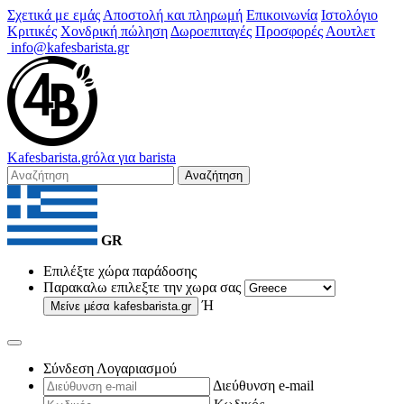
Σχετικά με εμάς
Αποστολή και πληρωμή
Επικοινωνία
Ιστολόγιο
Κριτικές
Χονδρική πώληση
Δωροεπιταγές
Προσφορές
Αουτλετ
info@kafesbarista.gr
Kafes
barista
.gr
όλα για barista
Αναζήτηση
GR
Επιλέξτε χώρα παράδοσης
Παρακαλω επιλεξτε την χωρα σας
Ή
Μείνε μέσα
kafesbarista.gr
Σύνδεση Λογαριασμού
Διεύθυνση e-mail