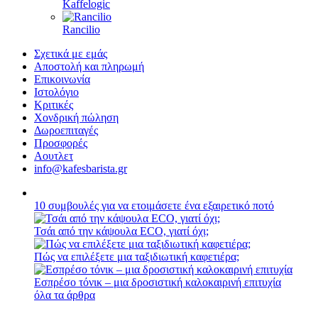
Kaffelogic
Rancilio
Σχετικά με εμάς
Αποστολή και πληρωμή
Επικοινωνία
Ιστολόγιο
Κριτικές
Χονδρική πώληση
Δωροεπιταγές
Προσφορές
Αουτλετ
info@kafesbarista.gr
10 συμβουλές για να ετοιμάσετε ένα εξαιρετικό ποτό
Τσάι από την κάψουλα ECO, γιατί όχι;
Πώς να επιλέξετε μια ταξιδιωτική καφετιέρα;
Εσπρέσο τόνικ – μια δροσιστική καλοκαιρινή επιτυχία
όλα τα άρθρα