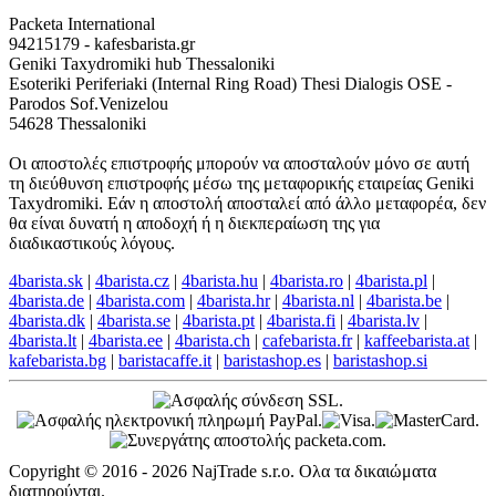
Packeta International
94215179 - kafesbarista.gr
Geniki Taxydromiki hub Thessaloniki
Esoteriki Periferiaki (Internal Ring Road) Thesi Dialogis OSE -
Parodos Sof.Venizelou
54628 Thessaloniki
Οι αποστολές επιστροφής μπορούν να αποσταλούν μόνο σε αυτή
τη διεύθυνση επιστροφής μέσω της μεταφορικής εταιρείας Geniki
Taxydromiki. Εάν η αποστολή αποσταλεί από άλλο μεταφορέα, δεν
θα είναι δυνατή η αποδοχή ή η διεκπεραίωση της για
διαδικαστικούς λόγους.
4barista.sk
|
4barista.cz
|
4barista.hu
|
4barista.ro
|
4barista.pl
|
4barista.de
|
4barista.com
|
4barista.hr
|
4barista.nl
|
4barista.be
|
4barista.dk
|
4barista.se
|
4barista.pt
|
4barista.fi
|
4barista.lv
|
4barista.lt
|
4barista.ee
|
4barista.ch
|
cafebarista.fr
|
kaffeebarista.at
|
kafebarista.bg
|
baristacaffe.it
|
baristashop.es
|
baristashop.si
Copyright © 2016 - 2026 NajTrade s.r.o. Ολα τα δικαιώματα
διατηρούνται.