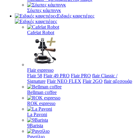
Σόμπες κάμπινγκ
Ειδικές καφετιέρες
Cafelat Robot
Flair espresso
Flair 58
Flair 49 PRO
Flair PRO
flair Classic /
Signature
Flair NEO FLEX
Flair 2GO
flair αξεσουάρ
Bellman coffee
ROK espresso
La Pavoni
9Barista
Ρανσίλιο