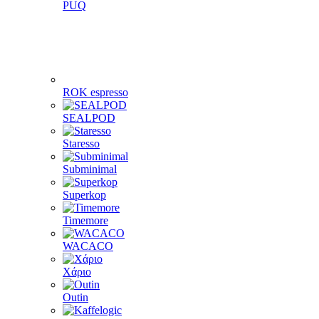
PUQ
ROK espresso
SEALPOD
Staresso
Subminimal
Superkop
Timemore
WACACO
Χάριο
Outin