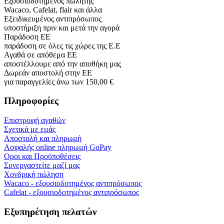
Εξουσιοδοτημένος πωλητής
Wacaco, Cafelat, flair και άλλα
Εξειδικευμένος αντιπρόσωπος
υποστήριξη πριν και μετά την αγορά
Παράδοση ΕΕ
παράδοση σε όλες τις χώρες της Ε.Ε
Αγαθά σε απόθεμα ΕΕ
αποστέλλουμε από την αποθήκη μας
Δωρεάν αποστολή στην ΕΕ
για παραγγελίες άνω των 150,00 €
Πληροφορίες
Επιστροφή αγαθών
Σχετικά με εμάς
Αποστολή και πληρωμή
Ασφαλής online πληρωμή GoPay
Οροι και Προϋποθέσεις
Συνεργαστείτε μαζί μας
Χονδρική πώληση
Wacaco - εξουσιοδοτημένος αντιπρόσωπος
Cafelat - εξουσιοδοτημένος αντιπρόσωπος
Εξυπηρέτηση πελατών