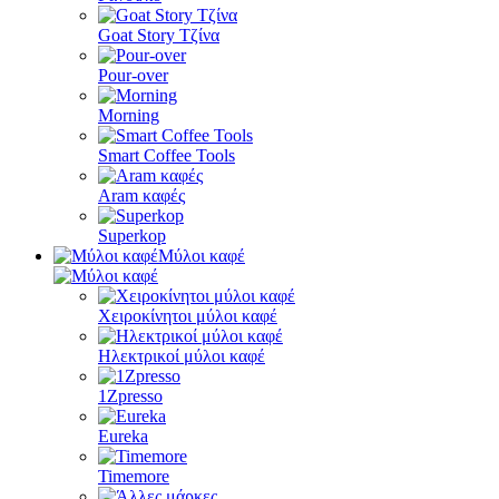
Goat Story Τζίνα
Pour-over
Morning
Smart Coffee Tools
Aram καφές
Superkop
Μύλοι καφέ
Χειροκίνητοι μύλοι καφέ
Ηλεκτρικοί μύλοι καφέ
1Zpresso
Eureka
Timemore