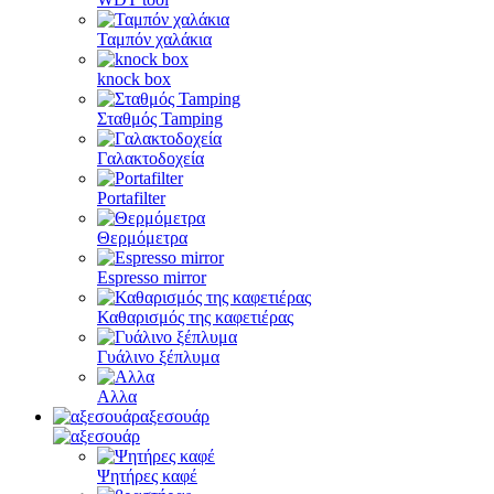
Ταμπόν χαλάκια
knock box
Σταθμός Tamping
Γαλακτοδοχεία
Portafilter
Θερμόμετρα
Espresso mirror
Καθαρισμός της καφετιέρας
Γυάλινο ξέπλυμα
Αλλα
αξεσουάρ
Ψητήρες καφέ