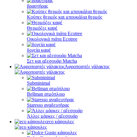
βραστήρας
Κούπες θερμός και μπουκάλια θερμός
Θερμόζες καφέ
Οικολογικά πιάτα Ecotree
δοχεία καφέ
Σετ και αξεσουάρ Matcha
Αφροποιητές γάλακτος
Subminimal
Bellman ατμόπλοιο
Staresso αναδευτήρας
Άλλες μάρκες / αξεσουάρ
eco κάψουλες