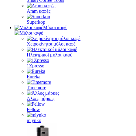
Smart Coffee Tools
Aram καφές
Superkop
Μύλοι καφέ
Χειροκίνητοι μύλοι καφέ
Ηλεκτρικοί μύλοι καφέ
1Zpresso
Eureka
Timemore
Άλλες μάρκες
Fellow
mlynko