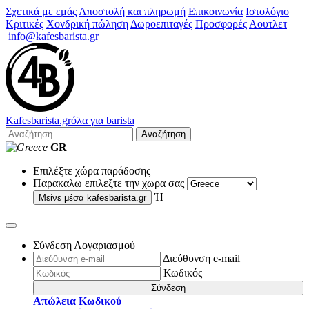
Σχετικά με εμάς
Αποστολή και πληρωμή
Επικοινωνία
Ιστολόγιο
Κριτικές
Χονδρική πώληση
Δωροεπιταγές
Προσφορές
Αουτλετ
info@kafesbarista.gr
Kafes
barista
.gr
όλα για barista
Αναζήτηση
GR
Επιλέξτε χώρα παράδοσης
Παρακαλω επιλεξτε την χωρα σας
Ή
Μείνε μέσα
kafesbarista.gr
Σύνδεση Λογαριασμού
Διεύθυνση e-mail
Κωδικός
Σύνδεση
Απώλεια Κωδικού