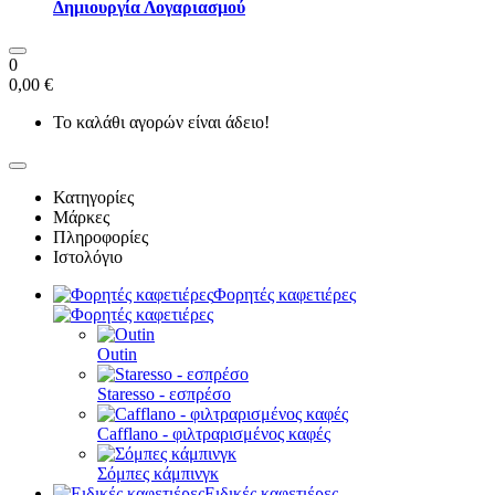
Δημιουργία Λογαριασμού
0
0,00 €
Το καλάθι αγορών είναι άδειο!
Κατηγορίες
Μάρκες
Πληροφορίες
Ιστολόγιο
Φορητές καφετιέρες
Outin
Staresso - εσπρέσο
Cafflano - φιλτραρισμένος καφές
Σόμπες κάμπινγκ
Ειδικές καφετιέρες