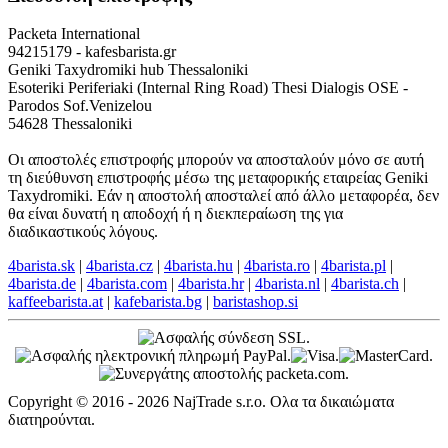
Packeta International
94215179 - kafesbarista.gr
Geniki Taxydromiki hub Thessaloniki
Esoteriki Periferiaki (Internal Ring Road) Thesi Dialogis OSE -
Parodos Sof.Venizelou
54628 Thessaloniki
Οι αποστολές επιστροφής μπορούν να αποσταλούν μόνο σε αυτή
τη διεύθυνση επιστροφής μέσω της μεταφορικής εταιρείας Geniki
Taxydromiki. Εάν η αποστολή αποσταλεί από άλλο μεταφορέα, δεν
θα είναι δυνατή η αποδοχή ή η διεκπεραίωση της για
διαδικαστικούς λόγους.
4barista.sk
|
4barista.cz
|
4barista.hu
|
4barista.ro
|
4barista.pl
|
4barista.de
|
4barista.com
|
4barista.hr
|
4barista.nl
|
4barista.ch
|
kaffeebarista.at
|
kafebarista.bg
|
baristashop.si
Copyright © 2016 - 2026 NajTrade s.r.o. Ολα τα δικαιώματα
διατηρούνται.