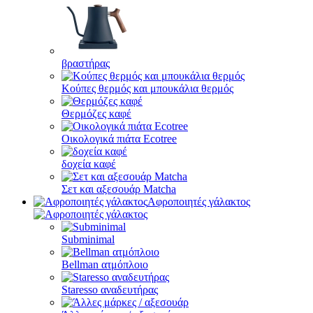
βραστήρας
Κούπες θερμός και μπουκάλια θερμός
Θερμόζες καφέ
Οικολογικά πιάτα Ecotree
δοχεία καφέ
Σετ και αξεσουάρ Matcha
Αφροποιητές γάλακτος
Subminimal
Bellman ατμόπλοιο
Staresso αναδευτήρας