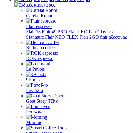
Cafelat Robot
Flair espresso
Flair 58
Flair 49 PRO
Flair PRO
flair Classic /
Signature
Flair NEO FLEX
Flair 2GO
flair αξεσουάρ
Bellman coffee
ROK espresso
La Pavoni
9Barista
Ρανσίλιο
Goat Story Τζίνα
Pour-over
Morning