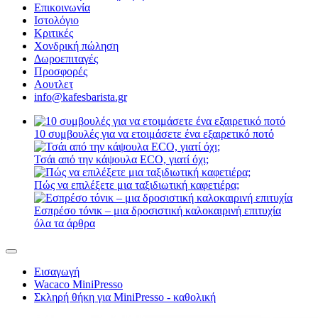
Επικοινωνία
Ιστολόγιο
Κριτικές
Χονδρική πώληση
Δωροεπιταγές
Προσφορές
Αουτλετ
info@kafesbarista.gr
10 συμβουλές για να ετοιμάσετε ένα εξαιρετικό ποτό
Τσάι από την κάψουλα ECO, γιατί όχι;
Πώς να επιλέξετε μια ταξιδιωτική καφετιέρα;
Εσπρέσο τόνικ – μια δροσιστική καλοκαιρινή επιτυχία
όλα τα άρθρα
Εισαγωγή
Wacaco MiniPresso
Σκληρή θήκη για MiniPresso - καθολική