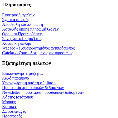
Πληροφορίες
Επιστροφή αγαθών
Σχετικά με εμάς
Αποστολή και πληρωμή
Ασφαλής online πληρωμή GoPay
Οροι και Προϋποθέσεις
Συνεργαστείτε μαζί μας
Χονδρική πώληση
Wacaco - εξουσιοδοτημένος αντιπρόσωπος
Cafelat - εξουσιοδοτημένος αντιπρόσωπος
Εξυπηρέτηση πελατών
Επικοινωνήστε μαζί μας
Καλό παράπονο
Υπαναχώρηση από τη σύμβαση
Προστασία προσωπικών δεδομένων
Newsletter - προστασία προσωπικών δεδομένων
Χάρτης Ιστότοπου
Μάρκες
Κριτικές
Δωροεπιταγές
Προσφορές