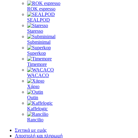
ROK espresso
SEALPOD
Staresso
Subminimal
Superkop
Timemore
WACACO
Χάριο
Outin
Kaffelogic
Rancilio
Σχετικά με εμάς
Αποστολή και πληρωμή