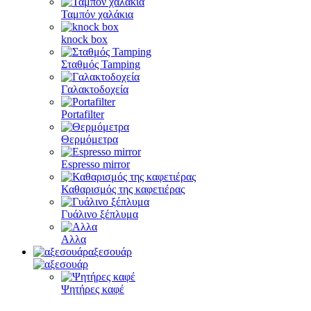
Ταμπόν χαλάκια
knock box
Σταθμός Tamping
Γαλακτοδοχεία
Portafilter
Θερμόμετρα
Espresso mirror
Καθαρισμός της καφετιέρας
Γυάλινο ξέπλυμα
Αλλα
αξεσουάρ
Ψητήρες καφέ