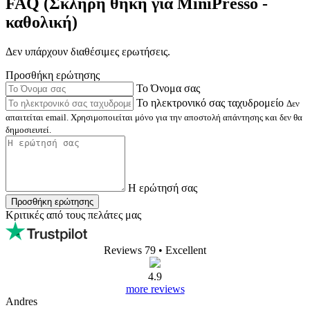
FAQ (Σκληρή θήκη για MiniPresso -
καθολική)
Δεν υπάρχουν διαθέσιμες ερωτήσεις.
Προσθήκη ερώτησης
Το Όνομα σας
Το ηλεκτρονικό σας ταχυδρομείο
Δεν
απαιτείται email. Χρησιμοποιείται μόνο για την αποστολή απάντησης και δεν θα
δημοσιευτεί.
Η ερώτησή σας
Προσθήκη ερώτησης
Κριτικές από τους πελάτες μας
Reviews 79
• Excellent
4.9
more reviews
Andres