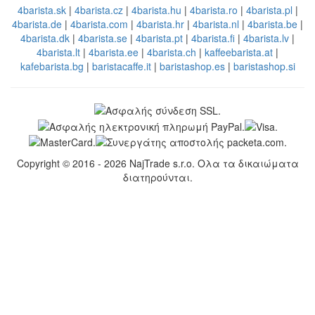
4barista.sk
|
4barista.cz
|
4barista.hu
|
4barista.ro
|
4barista.pl
|
4barista.de
|
4barista.com
|
4barista.hr
|
4barista.nl
|
4barista.be
|
4barista.dk
|
4barista.se
|
4barista.pt
|
4barista.fi
|
4barista.lv
|
4barista.lt
|
4barista.ee
|
4barista.ch
|
kaffeebarista.at
|
kafebarista.bg
|
baristacaffe.it
|
baristashop.es
|
baristashop.si
Copyright © 2016 - 2026 NajTrade s.r.o. Ολα τα δικαιώματα
διατηρούνται.