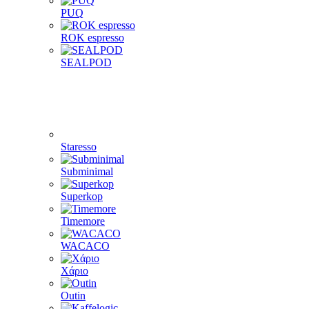
PUQ
ROK espresso
SEALPOD
Staresso
Subminimal
Superkop
Timemore
WACACO
Χάριο
Outin