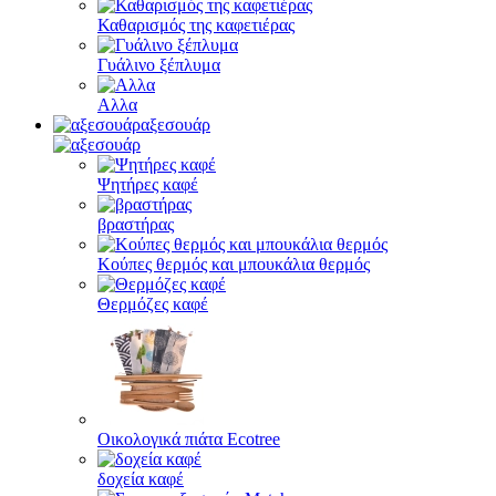
Καθαρισμός της καφετιέρας
Γυάλινο ξέπλυμα
Αλλα
αξεσουάρ
Ψητήρες καφέ
βραστήρας
Κούπες θερμός και μπουκάλια θερμός
Θερμόζες καφέ
Οικολογικά πιάτα Ecotree
δοχεία καφέ