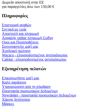
Δωρεάν αποστολή στην ΕΕ
για παραγγελίες άνω των 150,00 €
Πληροφορίες
Επιστροφή αγαθών
Σχετικά με εμάς
Αποστολή και πληρωμή
Ασφαλής online πληρωμή GoPay
Οροι και Προϋποθέσεις
Συνεργαστείτε μαζί μας
Χονδρική πώληση
Wacaco - εξουσιοδοτημένος αντιπρόσωπος
Cafelat - εξουσιοδοτημένος αντιπρόσωπος
Εξυπηρέτηση πελατών
Επικοινωνήστε μαζί μας
Καλό παράπονο
Υπαναχώρηση από τη σύμβαση
Προστασία προσωπικών δεδομένων
Newsletter - προστασία προσωπικών δεδομένων
Χάρτης Ιστότοπου
Μάρκες