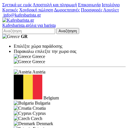
Σχετικά με εμάς
Αποστολή και πληρωμή
Επικοινωνία
Ιστολόγιο
Κριτικές
Χονδρική πώληση
Δωροεπιταγές
Προσφορές
Αουτλετ
info@kafesbarista.gr
Kafes
barista
.gr
όλα για barista
Αναζήτηση
GR
Επιλέξτε χώρα παράδοσης
Παρακαλω επιλεξτε την χωρα σας
Greece
Greece
Austria
Belgium
Bulgaria
Croatia
Cyprus
Czech
Denmark