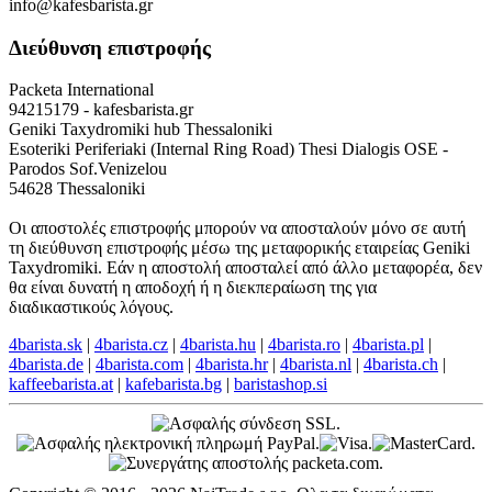
info@kafesbarista.gr
Διεύθυνση επιστροφής
Packeta International
94215179 - kafesbarista.gr
Geniki Taxydromiki hub Thessaloniki
Esoteriki Periferiaki (Internal Ring Road) Thesi Dialogis OSE -
Parodos Sof.Venizelou
54628 Thessaloniki
Οι αποστολές επιστροφής μπορούν να αποσταλούν μόνο σε αυτή
τη διεύθυνση επιστροφής μέσω της μεταφορικής εταιρείας Geniki
Taxydromiki. Εάν η αποστολή αποσταλεί από άλλο μεταφορέα, δεν
θα είναι δυνατή η αποδοχή ή η διεκπεραίωση της για
διαδικαστικούς λόγους.
4barista.sk
|
4barista.cz
|
4barista.hu
|
4barista.ro
|
4barista.pl
|
4barista.de
|
4barista.com
|
4barista.hr
|
4barista.nl
|
4barista.ch
|
kaffeebarista.at
|
kafebarista.bg
|
baristashop.si