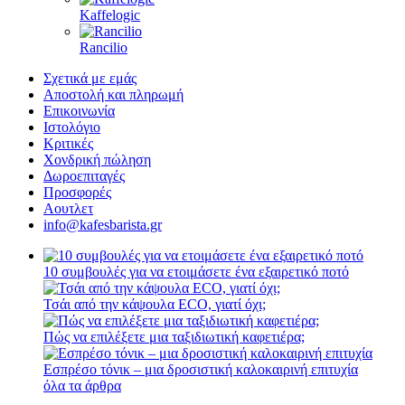
Kaffelogic
Rancilio
Σχετικά με εμάς
Αποστολή και πληρωμή
Επικοινωνία
Ιστολόγιο
Κριτικές
Χονδρική πώληση
Δωροεπιταγές
Προσφορές
Αουτλετ
info@kafesbarista.gr
10 συμβουλές για να ετοιμάσετε ένα εξαιρετικό ποτό
Τσάι από την κάψουλα ECO, γιατί όχι;
Πώς να επιλέξετε μια ταξιδιωτική καφετιέρα;
Εσπρέσο τόνικ – μια δροσιστική καλοκαιρινή επιτυχία
όλα τα άρθρα