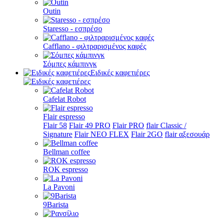
Outin
Staresso - εσπρέσο
Cafflano - φιλτραρισμένος καφές
Σόμπες κάμπινγκ
Ειδικές καφετιέρες
Cafelat Robot
Flair espresso
Flair 58
Flair 49 PRO
Flair PRO
flair Classic /
Signature
Flair NEO FLEX
Flair 2GO
flair αξεσουάρ
Bellman coffee
ROK espresso
La Pavoni
9Barista