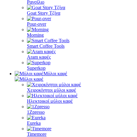
Ρανσίλιο
Goat Story Τζίνα
Pour-over
Morning
Smart Coffee Tools
Aram καφές
Superkop
Μύλοι καφέ
Χειροκίνητοι μύλοι καφέ
Ηλεκτρικοί μύλοι καφέ
1Zpresso
Eureka
Timemore