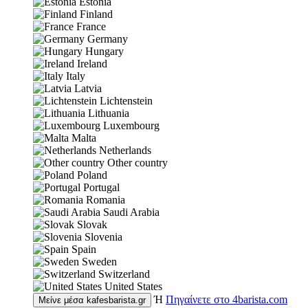
Estonia
Finland
France
Germany
Hungary
Ireland
Italy
Latvia
Lichtenstein
Lithuania
Luxembourg
Malta
Netherlands
Other country
Poland
Portugal
Romania
Saudi Arabia
Slovak
Slovenia
Spain
Sweden
Switzerland
United States
Ή
Πηγαίνετε στο
4barista.com
Μείνε μέσα
kafesbarista.gr