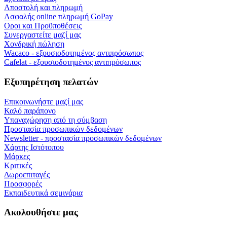
Αποστολή και πληρωμή
Ασφαλής online πληρωμή GoPay
Οροι και Προϋποθέσεις
Συνεργαστείτε μαζί μας
Χονδρική πώληση
Wacaco - εξουσιοδοτημένος αντιπρόσωπος
Cafelat - εξουσιοδοτημένος αντιπρόσωπος
Εξυπηρέτηση πελατών
Επικοινωνήστε μαζί μας
Καλό παράπονο
Υπαναχώρηση από τη σύμβαση
Προστασία προσωπικών δεδομένων
Newsletter - προστασία προσωπικών δεδομένων
Χάρτης Ιστότοπου
Μάρκες
Κριτικές
Δωροεπιταγές
Προσφορές
Εκπαιδευτικά σεμινάρια
Ακολουθήστε μας