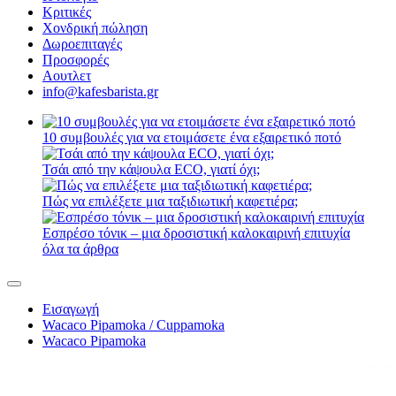
Κριτικές
Χονδρική πώληση
Δωροεπιταγές
Προσφορές
Αουτλετ
info@kafesbarista.gr
10 συμβουλές για να ετοιμάσετε ένα εξαιρετικό ποτό
Τσάι από την κάψουλα ECO, γιατί όχι;
Πώς να επιλέξετε μια ταξιδιωτική καφετιέρα;
Εσπρέσο τόνικ – μια δροσιστική καλοκαιρινή επιτυχία
όλα τα άρθρα
Εισαγωγή
Wacaco Pipamoka / Cuppamoka
Wacaco Pipamoka