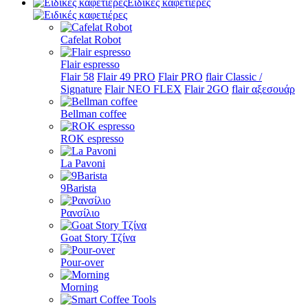
Ειδικές καφετιέρες
Cafelat Robot
Flair espresso
Flair 58
Flair 49 PRO
Flair PRO
flair Classic /
Signature
Flair NEO FLEX
Flair 2GO
flair αξεσουάρ
Bellman coffee
ROK espresso
La Pavoni
9Barista
Ρανσίλιο
Goat Story Τζίνα
Pour-over
Morning