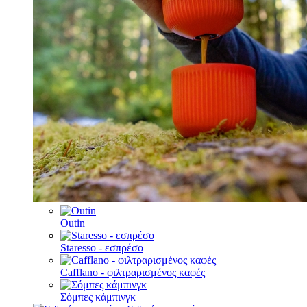
Outin
Staresso - εσπρέσο
Cafflano - φιλτραρισμένος καφές
Σόμπες κάμπινγκ