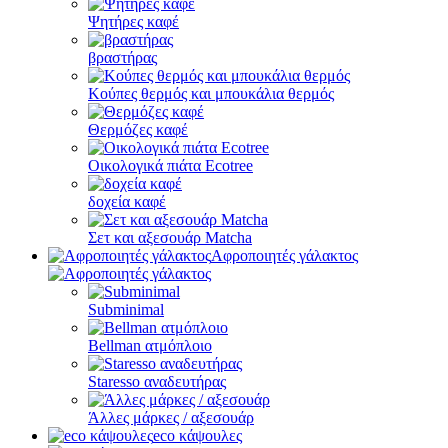
Ψητήρες καφέ
βραστήρας
Κούπες θερμός και μπουκάλια θερμός
Θερμόζες καφέ
Οικολογικά πιάτα Ecotree
δοχεία καφέ
Σετ και αξεσουάρ Matcha
Αφροποιητές γάλακτος
Subminimal
Bellman ατμόπλοιο
Staresso αναδευτήρας
Άλλες μάρκες / αξεσουάρ
eco κάψουλες