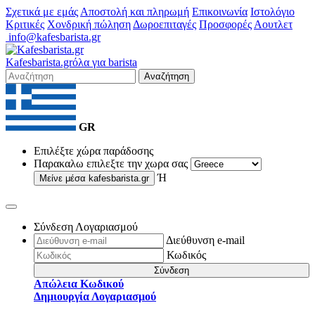
Σχετικά με εμάς
Αποστολή και πληρωμή
Επικοινωνία
Ιστολόγιο
Κριτικές
Χονδρική πώληση
Δωροεπιταγές
Προσφορές
Αουτλετ
info@kafesbarista.gr
Kafes
barista
.gr
όλα για barista
Αναζήτηση
GR
Επιλέξτε χώρα παράδοσης
Παρακαλω επιλεξτε την χωρα σας
Ή
Μείνε μέσα
kafesbarista.gr
Σύνδεση Λογαριασμού
Διεύθυνση e-mail
Κωδικός
Σύνδεση
Απώλεια Κωδικού
Δημιουργία Λογαριασμού