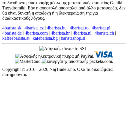
τη διεύθυνση επιστροφής μέσω της μεταφορικής εταιρείας Geniki
Taxydromiki. Εάν η αποστολή αποσταλεί από άλλο μεταφορέα, δεν
θα είναι δυνατή η αποδοχή ή η διεκπεραίωση της για
διαδικαστικούς λόγους.
4barista.sk
|
4barista.cz
|
4barista.hu
|
4barista.ro
|
4barista.pl
|
4barista.de
|
4barista.com
|
4barista.hr
|
4barista.nl
|
4barista.ch
|
kaffeebarista.at
|
kafebarista.bg
|
baristashop.si
Copyright © 2016 - 2026 NajTrade s.r.o. Ολα τα δικαιώματα
διατηρούνται.