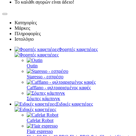
Το καλάθι αγορών είναι άδειο!
Κατηγορίες
Μάρκες
Πληροφορίες
Ιστολόγιο
Φορητές καφετιέρες
Outin
Staresso - εσπρέσο
Cafflano - φιλτραρισμένος καφές
Σόμπες κάμπινγκ
Ειδικές καφετιέρες
Cafelat Robot
Flair espresso