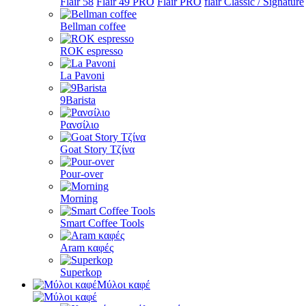
Flair 58
Flair 49 PRO
Flair PRO
flair Classic / Signature
Bellman coffee
ROK espresso
La Pavoni
9Barista
Ρανσίλιο
Goat Story Τζίνα
Pour-over
Morning
Smart Coffee Tools
Aram καφές
Superkop
Μύλοι καφέ