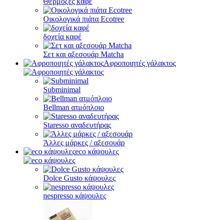
Θερμόζες καφέ
Οικολογικά πιάτα Ecotree
δοχεία καφέ
Σετ και αξεσουάρ Matcha
Αφροποιητές γάλακτος
Subminimal
Bellman ατμόπλοιο
Staresso αναδευτήρας
Άλλες μάρκες / αξεσουάρ
eco κάψουλες
Dolce Gusto κάψουλες
nespresso κάψουλες