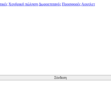
τικές
Χονδρική πώληση
Δωροεπιταγές
Προσφορές
Αουτλετ
Σύνδεση