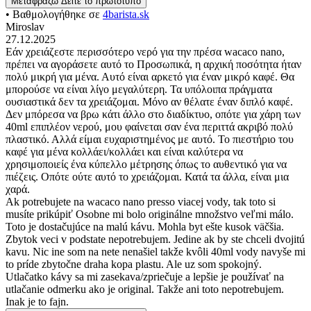
Μεταφράζω
Δείτε το πρωτότυπο
• Βαθμολογήθηκε σε
4barista.sk
Miroslav
27.12.2025
Εάν χρειάζεστε περισσότερο νερό για την πρέσα wacaco nano,
πρέπει να αγοράσετε αυτό το Προσωπικά, η αρχική ποσότητα ήταν
πολύ μικρή για μένα. Αυτό είναι αρκετό για έναν μικρό καφέ. Θα
μπορούσε να είναι λίγο μεγαλύτερη. Τα υπόλοιπα πράγματα
ουσιαστικά δεν τα χρειάζομαι. Μόνο αν θέλατε έναν διπλό καφέ.
Δεν μπόρεσα να βρω κάτι άλλο στο διαδίκτυο, οπότε για χάρη των
40ml επιπλέον νερού, μου φαίνεται σαν ένα περιττά ακριβό πολύ
πλαστικό. Αλλά είμαι ευχαριστημένος με αυτό. Το πιεστήριο του
καφέ για μένα κολλάει/κολλάει και είναι καλύτερα να
χρησιμοποιείς ένα κύπελλο μέτρησης όπως το αυθεντικό για να
πιέζεις. Οπότε ούτε αυτό το χρειάζομαι. Κατά τα άλλα, είναι μια
χαρά.
Ak potrebujete na wacaco nano presso viacej vody, tak toto si
musíte prikúpiť Osobne mi bolo originálne množstvo veľmi málo.
Toto je dostačujúce na malú kávu. Mohla byt ešte kusok väčšia.
Zbytok veci v podstate nepotrebujem. Jedine ak by ste chceli dvojitú
kavu. Nic ine som na nete nenašiel takže kvôli 40ml vody navyše mi
to príde zbytočne draha kopa plastu. Ale uz som spokojný.
Utlačatko kávy sa mi zasekava/zpriečuje a lepšie je používať na
utlačanie odmerku ako je original. Takže ani toto nepotrebujem.
Inak je to fajn.