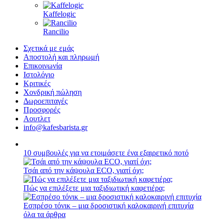
Kaffelogic
Rancilio
Σχετικά με εμάς
Αποστολή και πληρωμή
Επικοινωνία
Ιστολόγιο
Κριτικές
Χονδρική πώληση
Δωροεπιταγές
Προσφορές
Αουτλετ
info@kafesbarista.gr
10 συμβουλές για να ετοιμάσετε ένα εξαιρετικό ποτό
Τσάι από την κάψουλα ECO, γιατί όχι;
Πώς να επιλέξετε μια ταξιδιωτική καφετιέρα;
Εσπρέσο τόνικ – μια δροσιστική καλοκαιρινή επιτυχία
όλα τα άρθρα