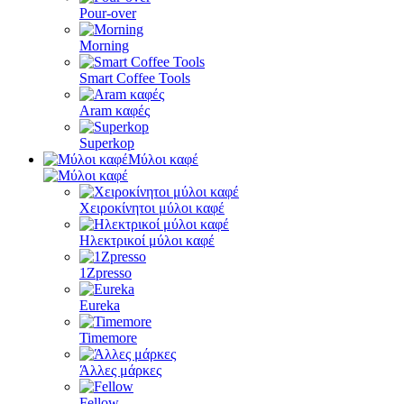
Pour-over
Morning
Smart Coffee Tools
Aram καφές
Superkop
Μύλοι καφέ
Χειροκίνητοι μύλοι καφέ
Ηλεκτρικοί μύλοι καφέ
1Zpresso
Eureka
Timemore
Άλλες μάρκες
Fellow