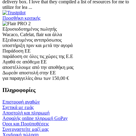
delivery box. I love that they compiled a list of resources for me to
utilize for lea ...
Προσθήκη κριτικής
Εξουσιοδοτημένος πωλητής
Wacaco, Cafelat, flair και άλλα
Εξειδικευμένος αντιπρόσωπος
υποστήριξη πριν και μετά την αγορά
Παράδοση ΕΕ
παράδοση σε όλες τις χώρες της Ε.Ε
Αγαθά σε απόθεμα ΕΕ
αποστέλλουμε από την αποθήκη μας
Δωρεάν αποστολή στην ΕΕ
για παραγγελίες άνω των 150,00 €
Πληροφορίες
Επιστροφή αγαθών
Σχετικά με εμάς
Αποστολή και πληρωμή
Ασφαλής online πληρωμή GoPay
Οροι και Προϋποθέσεις
Συνεργαστείτε μαζί μας
Χονδρική πώληση