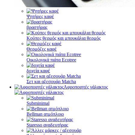
Ψητήρες καφέ
βραστήρας
Κούπες θερμός και μπουκάλια θερμός
Θερμόζες καφέ
Οικολογικά πιάτα Ecotree
δοχεία καφέ
Σετ και αξεσουάρ Matcha
Αφροποιητές γάλακτος
Subminimal
Bellman ατμόπλοιο
Staresso αναδευτήρας