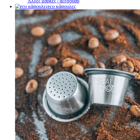
Άλλες μάρκες / αξεσουάρ
eco κάψουλες