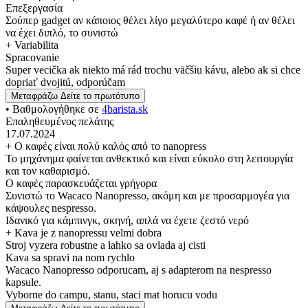
Επεξεργασία
Σούπερ gadget αν κάποιος θέλει λίγο μεγαλύτερο καφέ ή αν θέλει
να έχει διπλό, το συνιστώ
+ Variabilita
Spracovanie
Super vecička ak niekto má rád trochu väčšiu kávu, alebo ak si chce
dopriať dvojitú, odporúčam
Μεταφράζω
Δείτε το πρωτότυπο
• Βαθμολογήθηκε σε
4barista.sk
Επαληθευμένος πελάτης
17.07.2024
+ Ο καφές είναι πολύ καλός από το nanopress
Το μηχάνημα φαίνεται ανθεκτικό και είναι εύκολο στη λειτουργία
και τον καθαρισμό.
Ο καφές παρασκευάζεται γρήγορα
Συνιστώ το Wacaco Nanopresso, ακόμη και με προσαρμογέα για
κάψουλες nespresso.
Ιδανικό για κάμπινγκ, σκηνή, απλά να έχετε ζεστό νερό
+ Kava je z nanopressu velmi dobra
Stroj vyzera robustne a lahko sa ovlada aj cisti
Kava sa spravi na nom rychlo
Wacaco Nanopresso odporucam, aj s adapterom na nespresso
kapsule.
Vyborne do campu, stanu, staci mat horucu vodu