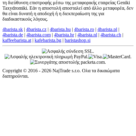
τη διεύθυνση επιστροφής μέσω της μεταφορικής εταιρείας Geniki
Taxydromiki. Εάν η αποστολή αποσταλεί από άλλο μεταφορέα, δεν
θα είναι δυνατή η αποδοχή ή η διεκπεραίωση της για
διαδικαστικούς λόγους.
4barista.sk
|
4barista.cz
|
4barista.hu
|
4barista.ro
|
4barista.pl
|
4barista.de
|
4barista.com
|
4barista.hr
|
4barista.nl
|
4barista.ch
|
kaffeebarista.at
|
kafebarista.bg
|
baristashop.si
Copyright © 2016 - 2026 NajTrade s.r.o. Ολα τα δικαιώματα
διατηρούνται.