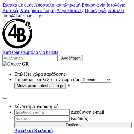
Σχετικά με εμάς
Αποστολή και πληρωμή
Επικοινωνία
Ιστολόγιο
Κριτικές
Χονδρική πώληση
Δωροεπιταγές
Προσφορές
Αουτλετ
info@kafesbarista.gr
Kafes
barista
.gr
όλα για barista
Αναζήτηση
GR
Επιλέξτε χώρα παράδοσης
Παρακαλω επιλεξτε την χωρα σας
Ή
Μείνε μέσα
kafesbarista.gr
Σύνδεση Λογαριασμού
Διεύθυνση e-mail
Κωδικός
Σύνδεση
Απώλεια Κωδικού