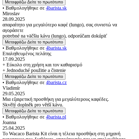
Μεταφράζω
Δείτε το πρωτότυπο
• Βαθμολογήθηκε σε
4barista.sk
Miroslav
28.09.2025
απαραίτητο για μεγαλύτερο καφέ (lungo), σας συνιστώ να
αγοράσετε
potrebné na väčšiu kávu (lungo), odporúčam dokúpiť
Μεταφράζω
Δείτε το πρωτότυπο
• Βαθμολογήθηκε σε
4barista.sk
Επαληθευμένος πελάτης
17.09.2025
+ Εύκολο στη χρήση και τον καθαρισμό
+ Jednoduché použitie a čistenie
Μεταφράζω
Δείτε το πρωτότυπο
• Βαθμολογήθηκε σε
4barista.cz
Vladimír
29.05.2025
Μια εξαιρετική προσθήκη για μεγαλύτερους καφέδες.
Skvělý doplněk pro větší kávu.
Μεταφράζω
Δείτε το πρωτότυπο
• Βαθμολογήθηκε σε
4barista.pl
Joanna
25.04.2025
Το Wacaco Barista Kit είναι η τέλεια προσθήκη στη μηχανή