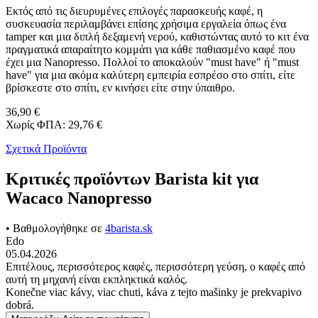
Εκτός από τις διευρυμένες επιλογές παρασκευής καφέ, η
συσκευασία περιλαμβάνει επίσης χρήσιμα εργαλεία όπως ένα
tamper και μια διπλή δεξαμενή νερού, καθιστώντας αυτό το κιτ ένα
πραγματικά απαραίτητο κομμάτι για κάθε παθιασμένο καφέ που
έχει μια Nanopresso. Πολλοί το αποκαλούν "must have" ή "must
have" για μια ακόμα καλύτερη εμπειρία εσπρέσο στο σπίτι, είτε
βρίσκεστε στο σπίτι, εν κινήσει είτε στην ύπαιθρο.
36,90 €
Χωρίς ΦΠΑ: 29,76 €
Σχετικά Προϊόντα
Κριτικές προϊόντων Barista kit για
Wacaco Nanopresso
• Βαθμολογήθηκε σε
4barista.sk
Edo
05.04.2026
Επιτέλους, περισσότερος καφές, περισσότερη γεύση, ο καφές από
αυτή τη μηχανή είναι εκπληκτικά καλός.
Konečne viac kávy, viac chuti, káva z tejto mašinky je prekvapivo
dobrá.