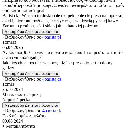
nanopresso που διαθέτετε, επιτρέποντάς σας να απολαμβάνετε
περισσότερο νόστιμο καφέ. Συνιστώ ανεπιφύλακτα τόσο το προϊόν
όσο και το κατάστημα!
Barista kit Wacaco to doskonałe uzupełnienie ekspresu nanopresso,
dzięki, któremu można się cieszyć większą ilością pysznej kawy.
Zarówno produkt, jak i sklep jak najbardziej polecam!
Μεταφράζω
Δείτε το πρωτότυπο
• Βαθμολογήθηκε σε
4barista.pl
Tomasz
06.04.2025
Αν κάποιος θέλει έναν πιο δυνατό καφέ από 1 εσπρέσο, τότε αυτό
είναι ένα καλό gadget.
Jak ktoś chce mocniejszą kawę niż 1 espresso to jest to dobry
gadżet.
Μεταφράζω
Δείτε το πρωτότυπο
• Βαθμολογήθηκε σε
4barista.cz
Tomáš
25.10.2024
Μια απόλυτη έκρηξη.
Naprostá pecka.
Μεταφράζω
Δείτε το πρωτότυπο
• Βαθμολογήθηκε σε
4barista.sk
Επαληθευμένος πελάτης
09.08.2024
+ Μεταβλητότητα