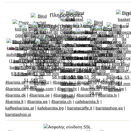
Πληροφορίες
Εξυπηρέτηση πελατών
Ακολουθήστε μας
Αγγλική υποστήριξη
4barista.sk
|
4barista.cz
|
4barista.hu
|
4barista.ro
|
4barista.pl
|
4barista.de
|
4barista.com
|
4barista.hr
|
4barista.nl
|
4barista.be
|
4barista.dk
|
4barista.se
|
4barista.pt
|
4barista.fi
|
4barista.lv
|
4barista.lt
|
4barista.ee
|
4barista.ch
|
cafebarista.fr
|
kaffeebarista.at
|
kafebarista.bg
|
baristacaffe.it
|
baristashop.es
|
baristashop.si