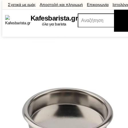
Σχετικά με εμάς
Αποστολή και πληρωμή
Επικοινωνία
Ιστολόγι
Κριτικές
Χονδρική πώληση
Δωροεπιταγές
Προσφορές
Αουτλ
Kafes
barista
.gr
όλα για barista