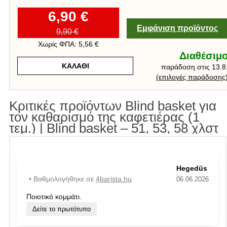
6,90 €
Εμφάνιση προϊόντος
9,90 €
Χωρίς ΦΠΑ: 5,56 €
Διαθέσιμ
ΚΑΛΆΘΙ
παράδοση στις 13.8
(
επιλογές παράδοσης
Κριτικές προϊόντων Blind basket για
τον καθαρισμό της καφετιέρας (1
τεμ.) | Blind basket – 51, 53, 58 χλστ
Hegedüs
• Βαθμολογήθηκε σε
4barista.hu
06.06.2026
Ποιοτικό κομμάτι.
Δείτε το πρωτότυπο