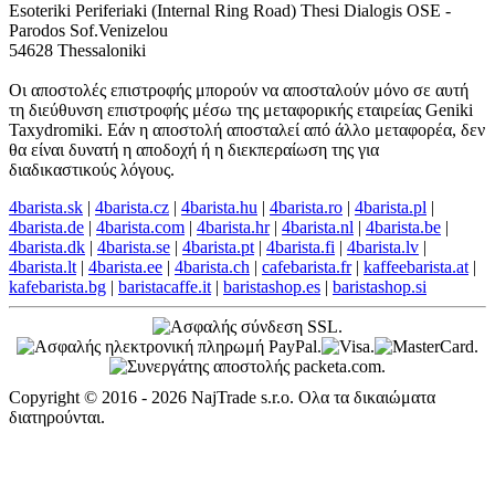
Esoteriki Periferiaki (Internal Ring Road) Thesi Dialogis OSE -
Parodos Sof.Venizelou
54628 Thessaloniki
Οι αποστολές επιστροφής μπορούν να αποσταλούν μόνο σε αυτή
τη διεύθυνση επιστροφής μέσω της μεταφορικής εταιρείας Geniki
Taxydromiki. Εάν η αποστολή αποσταλεί από άλλο μεταφορέα, δεν
θα είναι δυνατή η αποδοχή ή η διεκπεραίωση της για
διαδικαστικούς λόγους.
4barista.sk
|
4barista.cz
|
4barista.hu
|
4barista.ro
|
4barista.pl
|
4barista.de
|
4barista.com
|
4barista.hr
|
4barista.nl
|
4barista.be
|
4barista.dk
|
4barista.se
|
4barista.pt
|
4barista.fi
|
4barista.lv
|
4barista.lt
|
4barista.ee
|
4barista.ch
|
cafebarista.fr
|
kaffeebarista.at
|
kafebarista.bg
|
baristacaffe.it
|
baristashop.es
|
baristashop.si
Copyright © 2016 - 2026 NajTrade s.r.o. Ολα τα δικαιώματα
διατηρούνται.