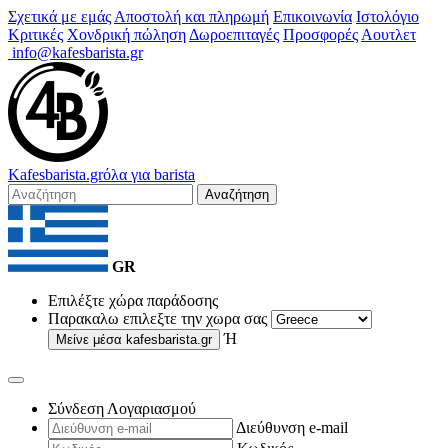
Σχετικά με εμάς
Αποστολή και πληρωμή
Επικοινωνία
Ιστολόγιο
Κριτικές
Χονδρική πώληση
Δωροεπιταγές
Προσφορές
Αουτλετ
info@kafesbarista.gr
Kafes
barista
.gr
όλα για barista
Αναζήτηση
GR
Επιλέξτε χώρα παράδοσης
Παρακαλω επιλεξτε την χωρα σας
Ή
Μείνε μέσα
kafesbarista.gr
Σύνδεση Λογαριασμού
Διεύθυνση e-mail