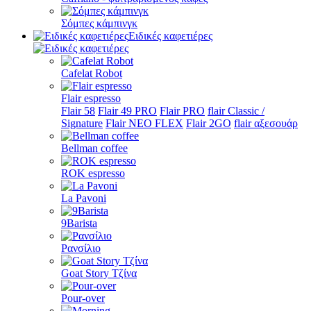
Σόμπες κάμπινγκ
Ειδικές καφετιέρες
Cafelat Robot
Flair espresso
Flair 58
Flair 49 PRO
Flair PRO
flair Classic /
Signature
Flair NEO FLEX
Flair 2GO
flair αξεσουάρ
Bellman coffee
ROK espresso
La Pavoni
9Barista
Ρανσίλιο
Goat Story Τζίνα
Pour-over