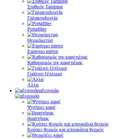
Σταθμός Tamping
Γαλακτοδοχεία
Portafilter
Θερμόμετρα
Espresso mirror
Καθαρισμός της καφετιέρας
Γυάλινο ξέπλυμα
Αλλα
αξεσουάρ
Ψητήρες καφέ
βραστήρας
Κούπες θερμός και μπουκάλια θερμός