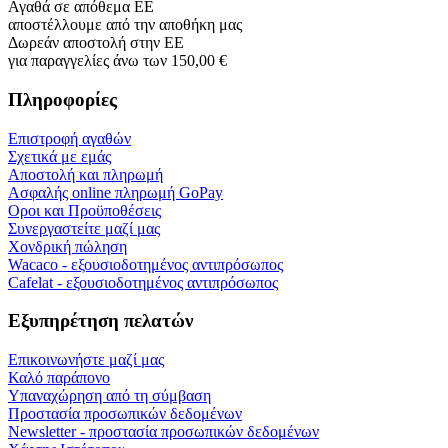
Αγαθά σε απόθεμα ΕΕ
αποστέλλουμε από την αποθήκη μας
Δωρεάν αποστολή στην ΕΕ
για παραγγελίες άνω των 150,00 €
Πληροφορίες
Επιστροφή αγαθών
Σχετικά με εμάς
Αποστολή και πληρωμή
Ασφαλής online πληρωμή GoPay
Οροι και Προϋποθέσεις
Συνεργαστείτε μαζί μας
Χονδρική πώληση
Wacaco - εξουσιοδοτημένος αντιπρόσωπος
Cafelat - εξουσιοδοτημένος αντιπρόσωπος
Εξυπηρέτηση πελατών
Επικοινωνήστε μαζί μας
Καλό παράπονο
Υπαναχώρηση από τη σύμβαση
Προστασία προσωπικών δεδομένων
Newsletter - προστασία προσωπικών δεδομένων