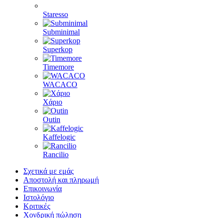
Staresso
Subminimal
Superkop
Timemore
WACACO
Χάριο
Outin
Kaffelogic
Rancilio
Σχετικά με εμάς
Αποστολή και πληρωμή
Επικοινωνία
Ιστολόγιο
Κριτικές
Χονδρική πώληση