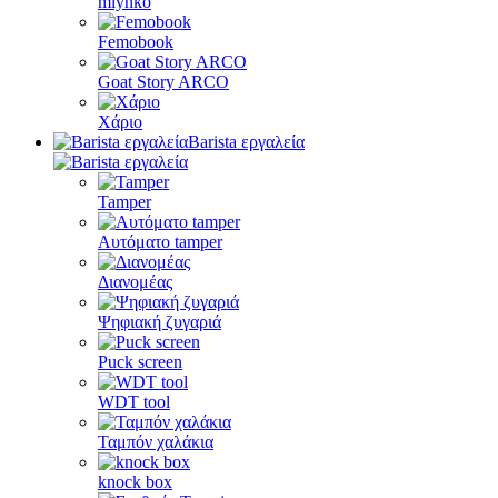
mlynko
Femobook
Goat Story ARCO
Χάριο
Barista εργαλεία
Tamper
Αυτόματο tamper
Διανομέας
Ψηφιακή ζυγαριά
Puck screen
WDT tool
Ταμπόν χαλάκια
knock box