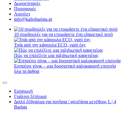
Δωροεπιταγές
Προσφορές
Αουτλετ
info@kafesbarista.gr
10 συμβουλές για να ετοιμάσετε ένα εξαιρετικό ποτό
Τσάι από την κάψουλα ECO, γιατί όχι;
Πώς να επιλέξετε μια ταξιδιωτική καφετιέρα;
Εσπρέσο τόνικ – μια δροσιστική καλοκαιρινή επιτυχία
όλα τα άρθρα
Εισαγωγή
Γυάλινο ξέπλυμα
Διπλό ξέβγαλμα για ποτήρια / φλιτζάνια μεγέθους L | 4
Barista