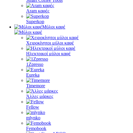
Smart Coffee Tools
Aram καφές
Superkop
Μύλοι καφέ
Χειροκίνητοι μύλοι καφέ
Ηλεκτρικοί μύλοι καφέ
1Zpresso
Eureka
Timemore
Άλλες μάρκες
Fellow
mlynko
Femobook