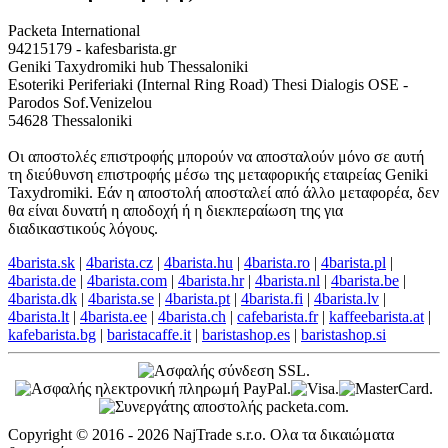
Packeta International
94215179 - kafesbarista.gr
Geniki Taxydromiki hub Thessaloniki
Esoteriki Periferiaki (Internal Ring Road) Thesi Dialogis OSE -
Parodos Sof.Venizelou
54628 Thessaloniki
Οι αποστολές επιστροφής μπορούν να αποσταλούν μόνο σε αυτή
τη διεύθυνση επιστροφής μέσω της μεταφορικής εταιρείας Geniki
Taxydromiki. Εάν η αποστολή αποσταλεί από άλλο μεταφορέα, δεν
θα είναι δυνατή η αποδοχή ή η διεκπεραίωση της για
διαδικαστικούς λόγους.
4barista.sk
|
4barista.cz
|
4barista.hu
|
4barista.ro
|
4barista.pl
|
4barista.de
|
4barista.com
|
4barista.hr
|
4barista.nl
|
4barista.be
|
4barista.dk
|
4barista.se
|
4barista.pt
|
4barista.fi
|
4barista.lv
|
4barista.lt
|
4barista.ee
|
4barista.ch
|
cafebarista.fr
|
kaffeebarista.at
|
kafebarista.bg
|
baristacaffe.it
|
baristashop.es
|
baristashop.si
Copyright © 2016 - 2026 NajTrade s.r.o. Ολα τα δικαιώματα