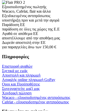
Εξουσιοδοτημένος πωλητής
Wacaco, Cafelat, flair και άλλα
Εξειδικευμένος αντιπρόσωπος
υποστήριξη πριν και μετά την αγορά
Παράδοση ΕΕ
παράδοση σε όλες τις χώρες της Ε.Ε
Αγαθά σε απόθεμα ΕΕ
αποστέλλουμε από την αποθήκη μας
Δωρεάν αποστολή στην ΕΕ
για παραγγελίες άνω των 150,00 €
Πληροφορίες
Επιστροφή αγαθών
Σχετικά με εμάς
Αποστολή και πληρωμή
Ασφαλής online πληρωμή GoPay
Οροι και Προϋποθέσεις
Συνεργαστείτε μαζί μας
Χονδρική πώληση
Wacaco - εξουσιοδοτημένος αντιπρόσωπος
Cafelat - εξουσιοδοτημένος αντιπρόσωπος