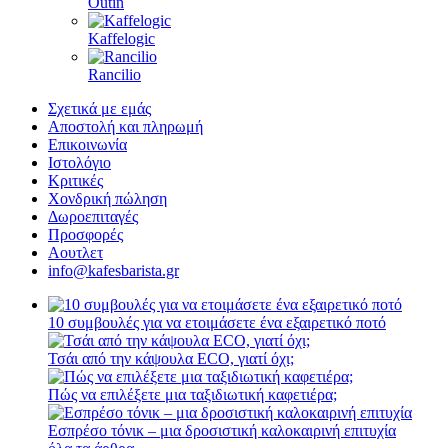
Outin
Kaffelogic
Rancilio
Σχετικά με εμάς
Αποστολή και πληρωμή
Επικοινωνία
Ιστολόγιο
Κριτικές
Χονδρική πώληση
Δωροεπιταγές
Προσφορές
Αουτλετ
info@kafesbarista.gr
10 συμβουλές για να ετοιμάσετε ένα εξαιρετικό ποτό
Τσάι από την κάψουλα ECO, γιατί όχι;
Πώς να επιλέξετε μια ταξιδιωτική καφετιέρα;
Εσπρέσο τόνικ – μια δροσιστική καλοκαιρινή επιτυχία