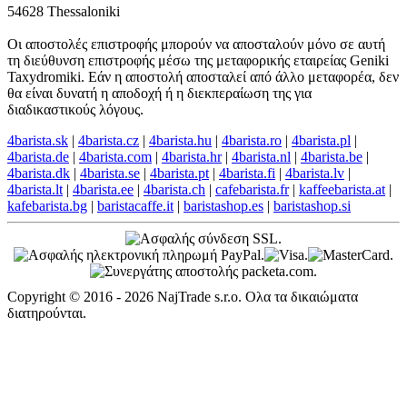
54628 Thessaloniki
Οι αποστολές επιστροφής μπορούν να αποσταλούν μόνο σε αυτή
τη διεύθυνση επιστροφής μέσω της μεταφορικής εταιρείας Geniki
Taxydromiki. Εάν η αποστολή αποσταλεί από άλλο μεταφορέα, δεν
θα είναι δυνατή η αποδοχή ή η διεκπεραίωση της για
διαδικαστικούς λόγους.
4barista.sk
|
4barista.cz
|
4barista.hu
|
4barista.ro
|
4barista.pl
|
4barista.de
|
4barista.com
|
4barista.hr
|
4barista.nl
|
4barista.be
|
4barista.dk
|
4barista.se
|
4barista.pt
|
4barista.fi
|
4barista.lv
|
4barista.lt
|
4barista.ee
|
4barista.ch
|
cafebarista.fr
|
kaffeebarista.at
|
kafebarista.bg
|
baristacaffe.it
|
baristashop.es
|
baristashop.si
Copyright © 2016 - 2026 NajTrade s.r.o. Ολα τα δικαιώματα
διατηρούνται.