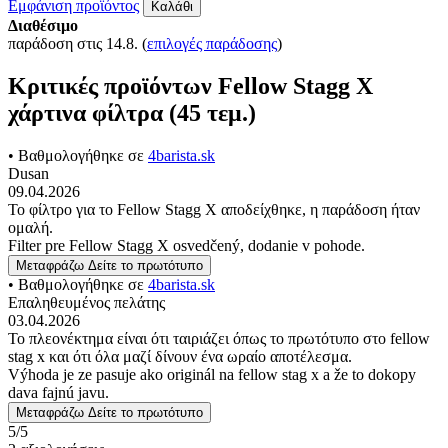
Εμφάνιση προϊόντος
Καλάθι
Διαθέσιμο
παράδοση στις 14.8.
(
επιλογές παράδοσης
)
Κριτικές προϊόντων Fellow Stagg Χ
χάρτινα φίλτρα (45 τεμ.)
• Βαθμολογήθηκε σε
4barista.sk
Dusan
09.04.2026
Το φίλτρο για το Fellow Stagg X αποδείχθηκε, η παράδοση ήταν
ομαλή.
Filter pre Fellow Stagg X osvedčený, dodanie v pohode.
Μεταφράζω
Δείτε το πρωτότυπο
• Βαθμολογήθηκε σε
4barista.sk
Επαληθευμένος πελάτης
03.04.2026
Το πλεονέκτημα είναι ότι ταιριάζει όπως το πρωτότυπο στο fellow
stag x και ότι όλα μαζί δίνουν ένα ωραίο αποτέλεσμα.
Výhoda je ze pasuje ako originál na fellow stag x a že to dokopy
dava fajnú javu.
Μεταφράζω
Δείτε το πρωτότυπο
5/5