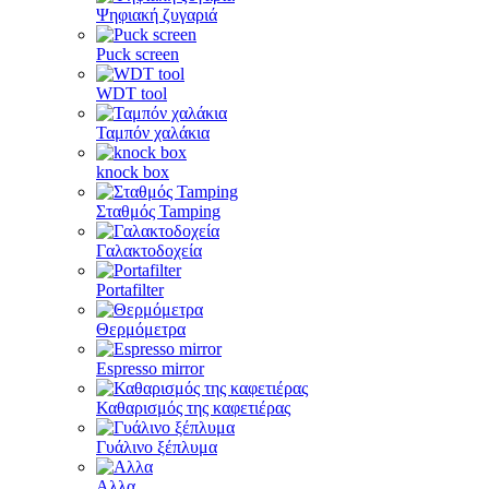
Ψηφιακή ζυγαριά
Puck screen
WDT tool
Ταμπόν χαλάκια
knock box
Σταθμός Tamping
Γαλακτοδοχεία
Portafilter
Θερμόμετρα
Espresso mirror
Καθαρισμός της καφετιέρας
Γυάλινο ξέπλυμα
Αλλα