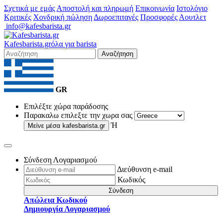
Σχετικά με εμάς
Αποστολή και πληρωμή
Επικοινωνία
Ιστολόγιο
Κριτικές
Χονδρική πώληση
Δωροεπιταγές
Προσφορές
Αουτλετ
info@kafesbarista.gr
Kafes
barista
.gr
όλα για barista
Αναζήτηση
GR
Επιλέξτε χώρα παράδοσης
Παρακαλω επιλεξτε την χωρα σας
Ή
Μείνε μέσα
kafesbarista.gr
Σύνδεση Λογαριασμού
Διεύθυνση e-mail
Κωδικός
Σύνδεση
Απώλεια Κωδικού
Δημιουργία Λογαριασμού