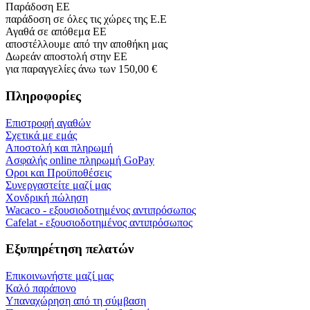
Παράδοση ΕΕ
παράδοση σε όλες τις χώρες της Ε.Ε
Αγαθά σε απόθεμα ΕΕ
αποστέλλουμε από την αποθήκη μας
Δωρεάν αποστολή στην ΕΕ
για παραγγελίες άνω των 150,00 €
Πληροφορίες
Επιστροφή αγαθών
Σχετικά με εμάς
Αποστολή και πληρωμή
Ασφαλής online πληρωμή GoPay
Οροι και Προϋποθέσεις
Συνεργαστείτε μαζί μας
Χονδρική πώληση
Wacaco - εξουσιοδοτημένος αντιπρόσωπος
Cafelat - εξουσιοδοτημένος αντιπρόσωπος
Εξυπηρέτηση πελατών
Επικοινωνήστε μαζί μας
Καλό παράπονο
Υπαναχώρηση από τη σύμβαση