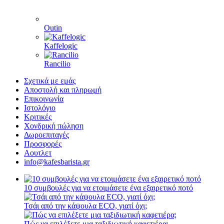
Outin
Kaffelogic
Rancilio
Σχετικά με εμάς
Αποστολή και πληρωμή
Επικοινωνία
Ιστολόγιο
Κριτικές
Χονδρική πώληση
Δωροεπιταγές
Προσφορές
Αουτλετ
info@kafesbarista.gr
10 συμβουλές για να ετοιμάσετε ένα εξαιρετικό ποτό
Τσάι από την κάψουλα ECO, γιατί όχι;
Πώς να επιλέξετε μια ταξιδιωτική καφετιέρα;