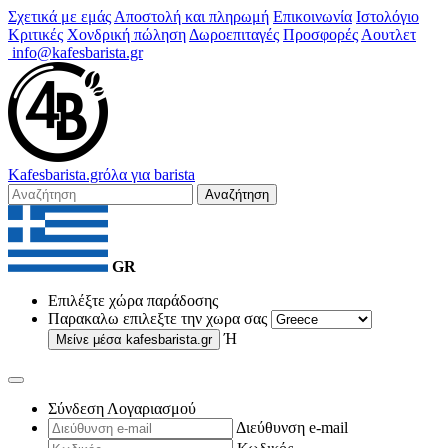
Σχετικά με εμάς
Αποστολή και πληρωμή
Επικοινωνία
Ιστολόγιο
Κριτικές
Χονδρική πώληση
Δωροεπιταγές
Προσφορές
Αουτλετ
info@kafesbarista.gr
Kafes
barista
.gr
όλα για barista
Αναζήτηση
GR
Επιλέξτε χώρα παράδοσης
Παρακαλω επιλεξτε την χωρα σας
Ή
Μείνε μέσα
kafesbarista.gr
Σύνδεση Λογαριασμού
Διεύθυνση e-mail