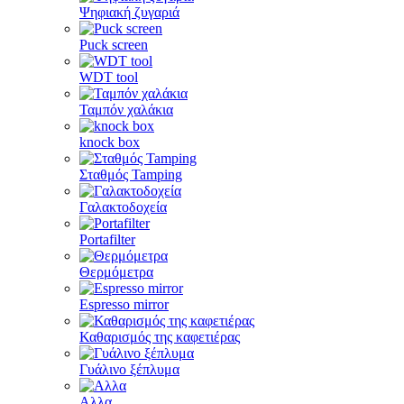
Ψηφιακή ζυγαριά
Puck screen
WDT tool
Ταμπόν χαλάκια
knock box
Σταθμός Tamping
Γαλακτοδοχεία
Portafilter
Θερμόμετρα
Espresso mirror
Καθαρισμός της καφετιέρας
Γυάλινο ξέπλυμα
Αλλα