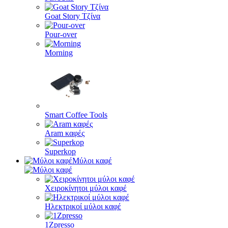
Goat Story Τζίνα
Pour-over
Morning
Smart Coffee Tools
Aram καφές
Superkop
Μύλοι καφέ
Χειροκίνητοι μύλοι καφέ
Ηλεκτρικοί μύλοι καφέ
1Zpresso