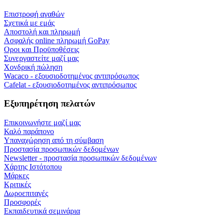
Επιστροφή αγαθών
Σχετικά με εμάς
Αποστολή και πληρωμή
Ασφαλής online πληρωμή GoPay
Οροι και Προϋποθέσεις
Συνεργαστείτε μαζί μας
Χονδρική πώληση
Wacaco - εξουσιοδοτημένος αντιπρόσωπος
Cafelat - εξουσιοδοτημένος αντιπρόσωπος
Εξυπηρέτηση πελατών
Επικοινωνήστε μαζί μας
Καλό παράπονο
Υπαναχώρηση από τη σύμβαση
Προστασία προσωπικών δεδομένων
Newsletter - προστασία προσωπικών δεδομένων
Χάρτης Ιστότοπου
Μάρκες
Κριτικές
Δωροεπιταγές
Προσφορές
Εκπαιδευτικά σεμινάρια