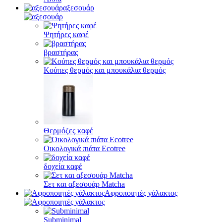
αξεσουάρ
Ψητήρες καφέ
βραστήρας
Κούπες θερμός και μπουκάλια θερμός
Θερμόζες καφέ
Οικολογικά πιάτα Ecotree
δοχεία καφέ
Σετ και αξεσουάρ Matcha
Αφροποιητές γάλακτος
Subminimal