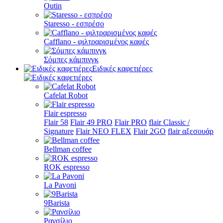
Outin
Staresso - εσπρέσο
Cafflano - φιλτραρισμένος καφές
Σόμπες κάμπινγκ
Ειδικές καφετιέρες
Cafelat Robot
Flair espresso
Flair 58
Flair 49 PRO
Flair PRO
flair Classic /
Signature
Flair NEO FLEX
Flair 2GO
flair αξεσουάρ
Bellman coffee
ROK espresso
La Pavoni
9Barista
Ρανσίλιο