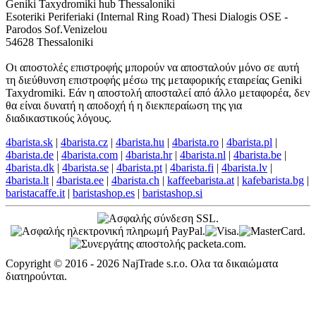
Geniki Taxydromiki hub Thessaloniki
Esoteriki Periferiaki (Internal Ring Road) Thesi Dialogis OSE -
Parodos Sof.Venizelou
54628 Thessaloniki
Οι αποστολές επιστροφής μπορούν να αποσταλούν μόνο σε αυτή
τη διεύθυνση επιστροφής μέσω της μεταφορικής εταιρείας Geniki
Taxydromiki. Εάν η αποστολή αποσταλεί από άλλο μεταφορέα, δεν
θα είναι δυνατή η αποδοχή ή η διεκπεραίωση της για
διαδικαστικούς λόγους.
4barista.sk
|
4barista.cz
|
4barista.hu
|
4barista.ro
|
4barista.pl
|
4barista.de
|
4barista.com
|
4barista.hr
|
4barista.nl
|
4barista.be
|
4barista.dk
|
4barista.se
|
4barista.pt
|
4barista.fi
|
4barista.lv
|
4barista.lt
|
4barista.ee
|
4barista.ch
|
kaffeebarista.at
|
kafebarista.bg
|
baristacaffe.it
|
baristashop.es
|
baristashop.si
Copyright © 2016 - 2026 NajTrade s.r.o. Ολα τα δικαιώματα
διατηρούνται.