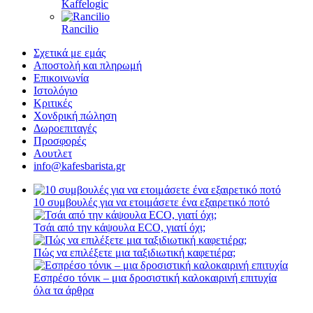
Kaffelogic
Rancilio
Σχετικά με εμάς
Αποστολή και πληρωμή
Επικοινωνία
Ιστολόγιο
Κριτικές
Χονδρική πώληση
Δωροεπιταγές
Προσφορές
Αουτλετ
info@kafesbarista.gr
10 συμβουλές για να ετοιμάσετε ένα εξαιρετικό ποτό
Τσάι από την κάψουλα ECO, γιατί όχι;
Πώς να επιλέξετε μια ταξιδιωτική καφετιέρα;
Εσπρέσο τόνικ – μια δροσιστική καλοκαιρινή επιτυχία
όλα τα άρθρα