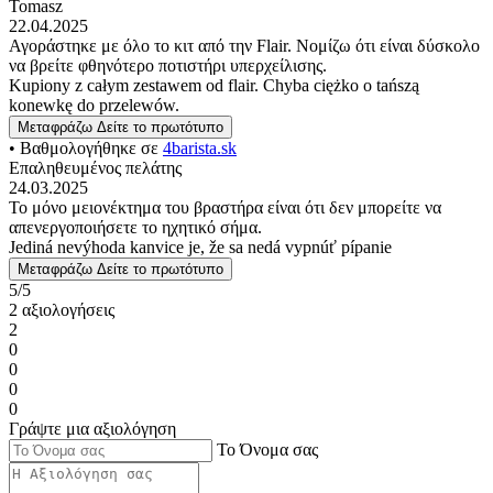
Tomasz
22.04.2025
Αγοράστηκε με όλο το κιτ από την Flair. Νομίζω ότι είναι δύσκολο
να βρείτε φθηνότερο ποτιστήρι υπερχείλισης.
Kupiony z całym zestawem od flair. Chyba ciężko o tańszą
konewkę do przelewów.
Μεταφράζω
Δείτε το πρωτότυπο
• Βαθμολογήθηκε σε
4barista.sk
Επαληθευμένος πελάτης
24.03.2025
Το μόνο μειονέκτημα του βραστήρα είναι ότι δεν μπορείτε να
απενεργοποιήσετε το ηχητικό σήμα.
Jediná nevýhoda kanvice je, že sa nedá vypnúť pípanie
Μεταφράζω
Δείτε το πρωτότυπο
5/5
2 αξιολογήσεις
2
0
0
0
0
Γράψτε μια αξιολόγηση
Το Όνομα σας