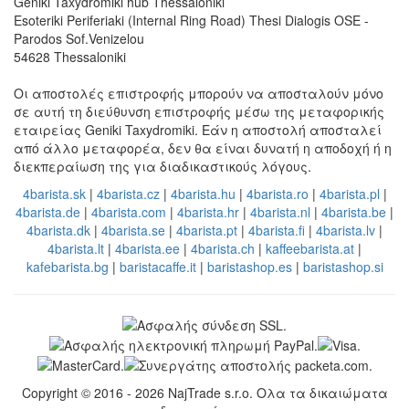
Geniki Taxydromiki hub Thessaloniki
Esoteriki Periferiaki (Internal Ring Road) Thesi Dialogis OSE -
Parodos Sof.Venizelou
54628 Thessaloniki
Οι αποστολές επιστροφής μπορούν να αποσταλούν μόνο
σε αυτή τη διεύθυνση επιστροφής μέσω της μεταφορικής
εταιρείας Geniki Taxydromiki. Εάν η αποστολή αποσταλεί
από άλλο μεταφορέα, δεν θα είναι δυνατή η αποδοχή ή η
διεκπεραίωση της για διαδικαστικούς λόγους.
4barista.sk
|
4barista.cz
|
4barista.hu
|
4barista.ro
|
4barista.pl
|
4barista.de
|
4barista.com
|
4barista.hr
|
4barista.nl
|
4barista.be
|
4barista.dk
|
4barista.se
|
4barista.pt
|
4barista.fi
|
4barista.lv
|
4barista.lt
|
4barista.ee
|
4barista.ch
|
kaffeebarista.at
|
kafebarista.bg
|
baristacaffe.it
|
baristashop.es
|
baristashop.si
Copyright © 2016 - 2026 NajTrade s.r.o. Ολα τα δικαιώματα