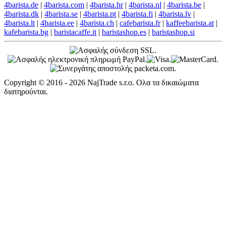
4barista.de
|
4barista.com
|
4barista.hr
|
4barista.nl
|
4barista.be
|
4barista.dk
|
4barista.se
|
4barista.pt
|
4barista.fi
|
4barista.lv
|
4barista.lt
|
4barista.ee
|
4barista.ch
|
cafebarista.fr
|
kaffeebarista.at
|
kafebarista.bg
|
baristacaffe.it
|
baristashop.es
|
baristashop.si
Copyright © 2016 - 2026 NajTrade s.r.o. Ολα τα δικαιώματα
διατηρούνται.