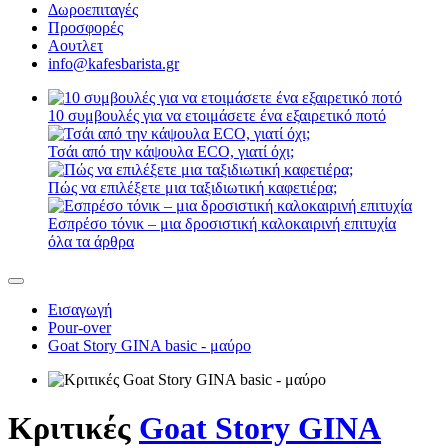
Δωροεπιταγές
Προσφορές
Αουτλετ
info@kafesbarista.gr
10 συμβουλές για να ετοιμάσετε ένα εξαιρετικό ποτό
Τσάι από την κάψουλα ECO, γιατί όχι;
Πώς να επιλέξετε μια ταξιδιωτική καφετιέρα;
Εσπρέσο τόνικ – μια δροσιστική καλοκαιρινή επιτυχία
όλα τα άρθρα
Εισαγωγή
Pour-over
Goat Story GINA basic - μαύρο
Κριτικές
Goat Story GINA