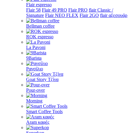
Flair espresso
Flair 58
Flair 49 PRO
Flair PRO
flair Classic /
Signature
Flair NEO FLEX
Flair 2GO
flair αξεσουάρ
Bellman coffee
ROK espresso
La Pavoni
9Barista
Ρανσίλιο
Goat Story Τζίνα
Pour-over
Morning
Smart Coffee Tools
Aram καφές
Superkop