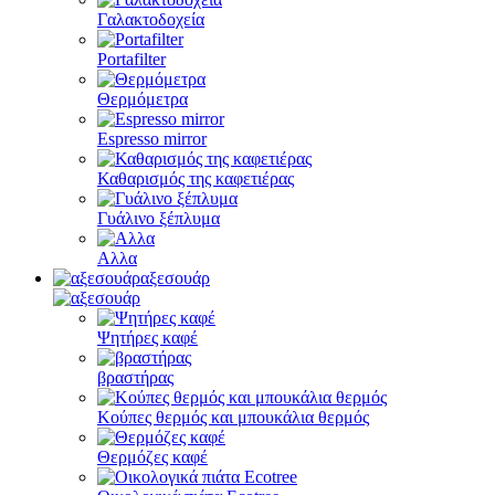
Γαλακτοδοχεία
Portafilter
Θερμόμετρα
Espresso mirror
Καθαρισμός της καφετιέρας
Γυάλινο ξέπλυμα
Αλλα
αξεσουάρ
Ψητήρες καφέ
βραστήρας
Κούπες θερμός και μπουκάλια θερμός
Θερμόζες καφέ