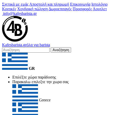
Σχετικά με εμάς
Αποστολή και πληρωμή
Επικοινωνία
Ιστολόγιο
Κριτικές
Χονδρική πώληση
Δωροεπιταγές
Προσφορές
Αουτλετ
info@kafesbarista.gr
Kafes
barista
.gr
όλα για barista
Αναζήτηση
GR
Επιλέξτε χώρα παράδοσης
Παρακαλω επιλεξτε την χωρα σας
Greece