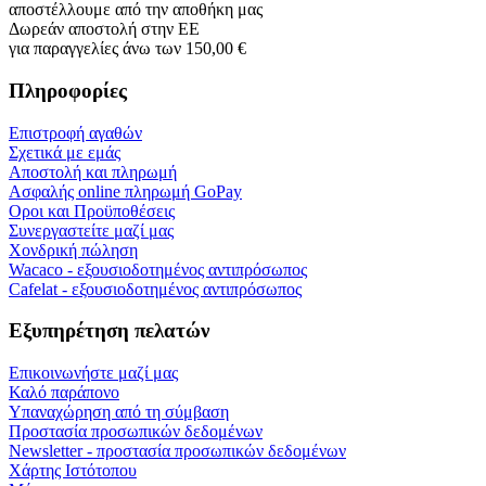
αποστέλλουμε από την αποθήκη μας
Δωρεάν αποστολή στην ΕΕ
για παραγγελίες άνω των 150,00 €
Πληροφορίες
Επιστροφή αγαθών
Σχετικά με εμάς
Αποστολή και πληρωμή
Ασφαλής online πληρωμή GoPay
Οροι και Προϋποθέσεις
Συνεργαστείτε μαζί μας
Χονδρική πώληση
Wacaco - εξουσιοδοτημένος αντιπρόσωπος
Cafelat - εξουσιοδοτημένος αντιπρόσωπος
Εξυπηρέτηση πελατών
Επικοινωνήστε μαζί μας
Καλό παράπονο
Υπαναχώρηση από τη σύμβαση
Προστασία προσωπικών δεδομένων
Newsletter - προστασία προσωπικών δεδομένων
Χάρτης Ιστότοπου