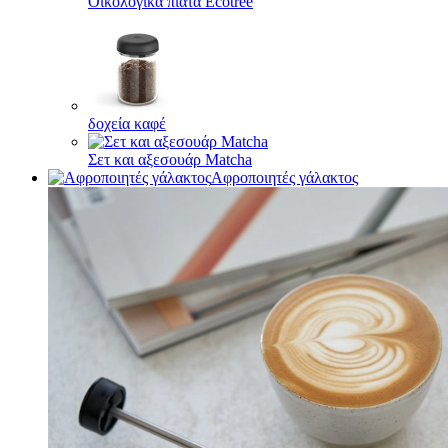
Οικολογικά πιάτα Ecotree
δοχεία καφέ
Σετ και αξεσουάρ Matcha
Αφροποιητές γάλακτος