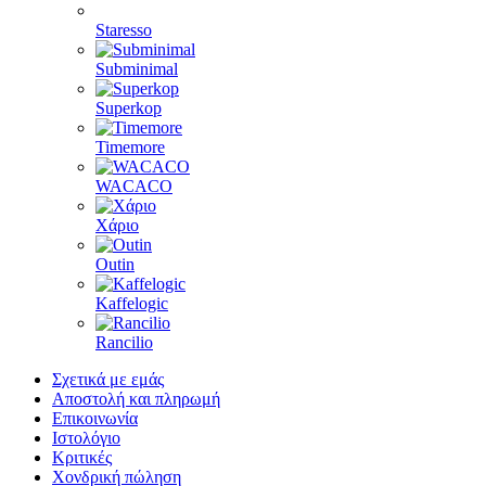
Staresso
Subminimal
Superkop
Timemore
WACACO
Χάριο
Outin
Kaffelogic
Rancilio
Σχετικά με εμάς
Αποστολή και πληρωμή
Επικοινωνία
Ιστολόγιο
Κριτικές
Χονδρική πώληση