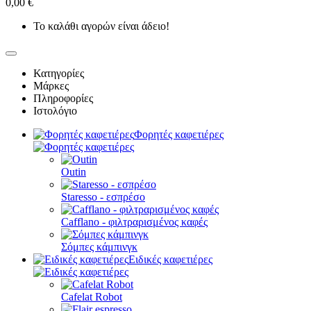
0,00 €
Το καλάθι αγορών είναι άδειο!
Κατηγορίες
Μάρκες
Πληροφορίες
Ιστολόγιο
Φορητές καφετιέρες
Outin
Staresso - εσπρέσο
Cafflano - φιλτραρισμένος καφές
Σόμπες κάμπινγκ
Ειδικές καφετιέρες
Cafelat Robot