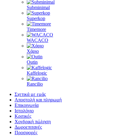
Subminimal
Superkop
Timemore
WACACO
Χάριο
Outin
Kaffelogic
Rancilio
Σχετικά με εμάς
Αποστολή και πληρωμή
Επικοινωνία
Ιστολόγιο
Κριτικές
Χονδρική πώληση
Δωροεπιταγές
Προσφορές