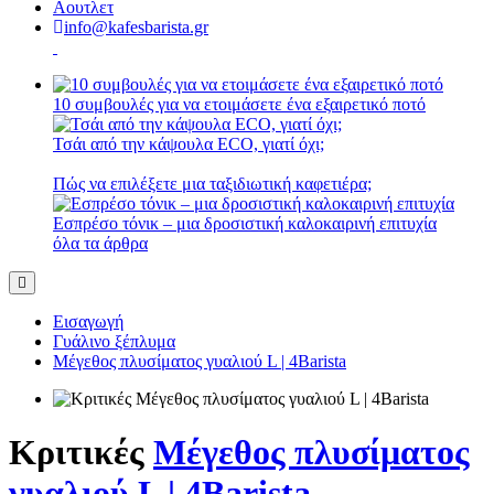
Αουτλετ
info@kafesbarista.gr
10 συμβουλές για να ετοιμάσετε ένα εξαιρετικό ποτό
Τσάι από την κάψουλα ECO, γιατί όχι;
Πώς να επιλέξετε μια ταξιδιωτική καφετιέρα;
Εσπρέσο τόνικ – μια δροσιστική καλοκαιρινή επιτυχία
όλα τα άρθρα
Εισαγωγή
Γυάλινο ξέπλυμα
Μέγεθος πλυσίματος γυαλιού L | 4Barista
Κριτικές
Μέγεθος πλυσίματος
γυαλιού L | 4Barista