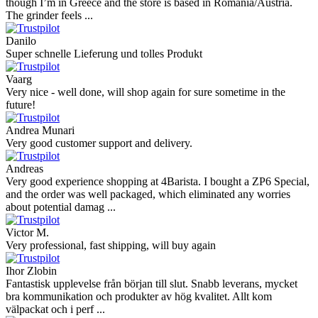
though I’m in Greece and the store is based in Romania/Austria.
The grinder feels ...
Danilo
Super schnelle Lieferung und tolles Produkt
Vaarg
Very nice - well done, will shop again for sure sometime in the
future!
Andrea Munari
Very good customer support and delivery.
Andreas
Very good experience shopping at 4Barista. I bought a ZP6 Special,
and the order was well packaged, which eliminated any worries
about potential damag ...
Victor M.
Very professional, fast shipping, will buy again
Ihor Zlobin
Fantastisk upplevelse från början till slut. Snabb leverans, mycket
bra kommunikation och produkter av hög kvalitet. Allt kom
välpackat och i perf ...