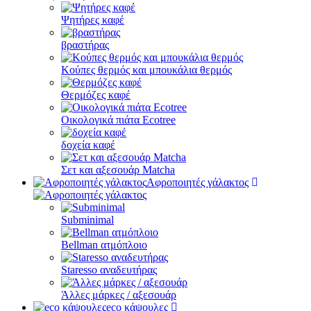
Ψητήρες καφέ
βραστήρας
Κούπες θερμός και μπουκάλια θερμός
Θερμόζες καφέ
Οικολογικά πιάτα Ecotree
δοχεία καφέ
Σετ και αξεσουάρ Matcha
Αφροποιητές γάλακτος
Subminimal
Bellman ατμόπλοιο
Staresso αναδευτήρας
Άλλες μάρκες / αξεσουάρ
eco κάψουλες