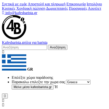
Σχετικά με εμάς
Αποστολή και πληρωμή
Επικοινωνία
Ιστολόγιο
Κριτικές
Χονδρική πώληση
Δωροεπιταγές
Προσφορές
Αουτλετ
info@kafesbarista.gr
Kafes
barista
.gr
όλα για barista
Αναζήτηση
GR
Επιλέξτε χώρα παράδοσης
Παρακαλω επιλεξτε την χωρα σας
Ή
Μείνε μέσα
kafesbarista.gr