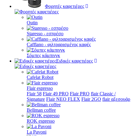
Φορητές καφετιέρες
Outin
Staresso - εσπρέσο
Cafflano - φιλτραρισμένος καφές
Σόμπες κάμπινγκ
Ειδικές καφετιέρες
Cafelat Robot
Flair espresso
Flair 58
Flair 49 PRO
Flair PRO
flair Classic /
Signature
Flair NEO FLEX
Flair 2GO
flair αξεσουάρ
Bellman coffee
ROK espresso
La Pavoni