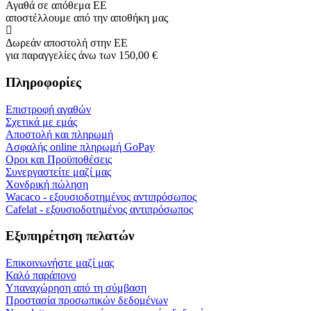
Αγαθά σε απόθεμα ΕΕ
αποστέλλουμε από την αποθήκη μας
Δωρεάν αποστολή στην ΕΕ
για παραγγελίες άνω των 150,00 €
Πληροφορίες
Επιστροφή αγαθών
Σχετικά με εμάς
Αποστολή και πληρωμή
Ασφαλής online πληρωμή GoPay
Οροι και Προϋποθέσεις
Συνεργαστείτε μαζί μας
Χονδρική πώληση
Wacaco - εξουσιοδοτημένος αντιπρόσωπος
Cafelat - εξουσιοδοτημένος αντιπρόσωπος
Εξυπηρέτηση πελατών
Επικοινωνήστε μαζί μας
Καλό παράπονο
Υπαναχώρηση από τη σύμβαση
Προστασία προσωπικών δεδομένων