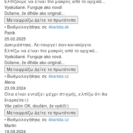
Ελπίζουμε να είναι πιο μακρύς από το αρχικό...
Vyskúšané. Funguje ako nová!
Dúfame, že dlhšie ako originál...
Μεταφράζω
Δείτε το πρωτότυπο
• Βαθμολογήθηκε σε
4barista.sk
Patrik
25.02.2025
Δοκιμάστηκε. Λειτουργεί σαν καινούργιο.
Ελπίζω να είναι πιο μακρύς από το αρχικό...
Vyskúšané. Funguje ako nová.
Dúfame, že dlhšie ako originál...
Μεταφράζω
Δείτε το πρωτότυπο
• Βαθμολογήθηκε σε
4barista.cz
Alena
23.09.2024
Όλα είναι εντάξει μέχρι στιγμής, ελπίζω ότι θα
διαρκέσει:)
Vše zatím OK, doufám, že vydrží:)
Μεταφράζω
Δείτε το πρωτότυπο
• Βαθμολογήθηκε σε
4barista.cz
Martin
19.09.2024