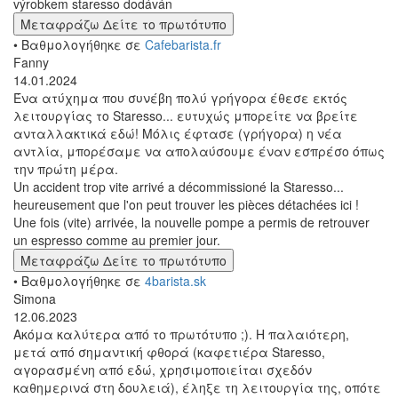
výrobkem staresso dodáván
Μεταφράζω
Δείτε το πρωτότυπο
• Βαθμολογήθηκε σε
Cafebarista.fr
Fanny
14.01.2024
Ένα ατύχημα που συνέβη πολύ γρήγορα έθεσε εκτός
λειτουργίας το Staresso... ευτυχώς μπορείτε να βρείτε
ανταλλακτικά εδώ! Μόλις έφτασε (γρήγορα) η νέα
αντλία, μπορέσαμε να απολαύσουμε έναν εσπρέσο όπως
την πρώτη μέρα.
Un accident trop vite arrivé a décommissioné la Staresso...
heureusement que l'on peut trouver les pièces détachées ici !
Une fois (vite) arrivée, la nouvelle pompe a permis de retrouver
un espresso comme au premier jour.
Μεταφράζω
Δείτε το πρωτότυπο
• Βαθμολογήθηκε σε
4barista.sk
Simona
12.06.2023
Ακόμα καλύτερα από το πρωτότυπο ;). Η παλαιότερη,
μετά από σημαντική φθορά (καφετιέρα Staresso,
αγορασμένη από εδώ, χρησιμοποιείται σχεδόν
καθημερινά στη δουλειά), έληξε τη λειτουργία της, οπότε