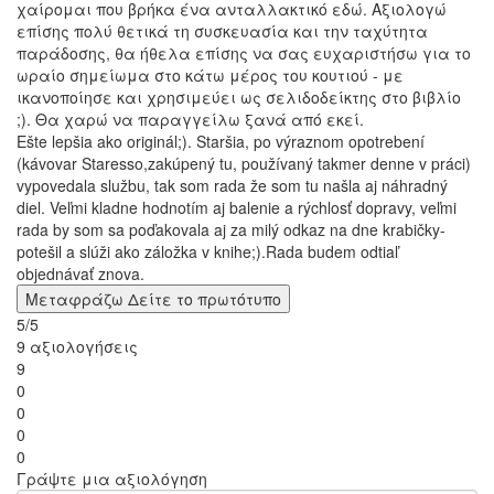
χαίρομαι που βρήκα ένα ανταλλακτικό εδώ. Αξιολογώ
επίσης πολύ θετικά τη συσκευασία και την ταχύτητα
παράδοσης, θα ήθελα επίσης να σας ευχαριστήσω για το
ωραίο σημείωμα στο κάτω μέρος του κουτιού - με
ικανοποίησε και χρησιμεύει ως σελιδοδείκτης στο βιβλίο
;). Θα χαρώ να παραγγείλω ξανά από εκεί.
Ešte lepšia ako originál;). Staršia, po výraznom opotrebení
(kávovar Staresso,zakúpený tu, používaný takmer denne v práci)
vypovedala službu, tak som rada že som tu našla aj náhradný
diel. Veľmi kladne hodnotím aj balenie a rýchlosť dopravy, veľmi
rada by som sa poďakovala aj za milý odkaz na dne krabičky-
potešil a slúži ako záložka v knihe;).Rada budem odtiaľ
objednávať znova.
Μεταφράζω
Δείτε το πρωτότυπο
5/5
9 αξιολογήσεις
9
0
0
0
0
Γράψτε μια αξιολόγηση