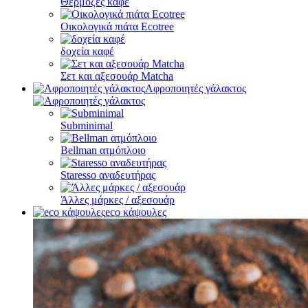
Θερμόζες καφέ
Οικολογικά πιάτα Ecotree
δοχεία καφέ
Σετ και αξεσουάρ Matcha
Αφροποιητές γάλακτος
Subminimal
Bellman ατμόπλοιο
Staresso αναδευτήρας
Άλλες μάρκες / αξεσουάρ
eco κάψουλες