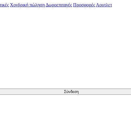
τικές
Χονδρική πώληση
Δωροεπιταγές
Προσφορές
Αουτλετ
Σύνδεση