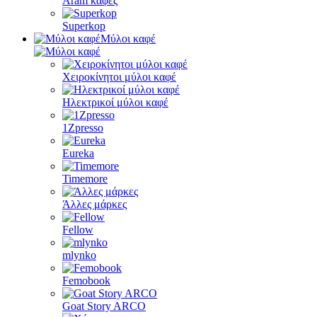
Aram καφές
Superkop
Μύλοι καφέ
Χειροκίνητοι μύλοι καφέ
Ηλεκτρικοί μύλοι καφέ
1Zpresso
Eureka
Timemore
Άλλες μάρκες
Fellow
mlynko
Femobook
Goat Story ARCO