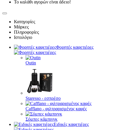
Το καλάθι αγορών είναι άδειο!
Κατηγορίες
Μάρκες
Πληροφορίες
Ιστολόγιο
Φορητές καφετιέρες
Outin
Staresso - εσπρέσο
Cafflano - φιλτραρισμένος καφές
Σόμπες κάμπινγκ
Ειδικές καφετιέρες