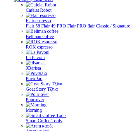
Cafelat Robot
Flair espresso
Flair 58
Flair 49 PRO
Flair PRO
flair Classic / Signature
Bellman coffee
ROK espresso
La Pavoni
9Barista
Ρανσίλιο
Goat Story Τζίνα
Pour-over
Morning
Smart Coffee Tools