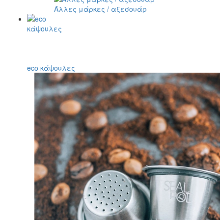
Άλλες μάρκες / αξεσουάρ
eco κάψουλες