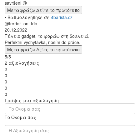
savršeni 😘
Μεταφράζω
Δείτε το πρωτότυπο
• Βαθμολογήθηκε σε
4barista.cz
@terrier_on_trip
20.12.2022
Τέλειο gadget, το φοράω στη δουλειά.
Perfektní vychytávka, nosím do práce.
Μεταφράζω
Δείτε το πρωτότυπο
5/5
2 αξιολογήσεις
2
0
0
0
0
Γράψτε μια αξιολόγηση
Το Όνομα σας