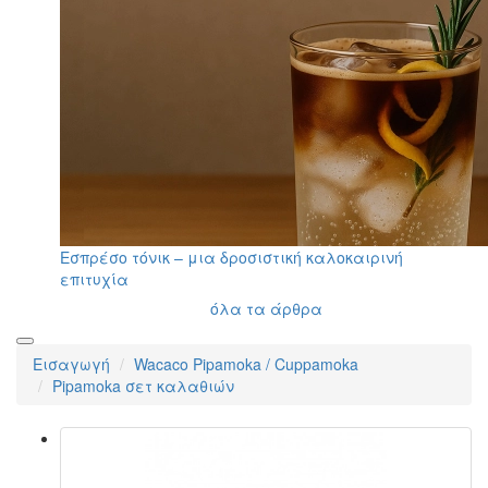
Εσπρέσο τόνικ – μια δροσιστική καλοκαιρινή
επιτυχία
όλα τα άρθρα
Εισαγωγή
Wacaco Pipamoka / Cuppamoka
Pipamoka σετ καλαθιών