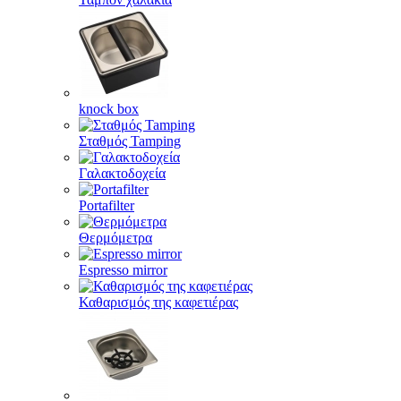
knock box
Σταθμός Tamping
Γαλακτοδοχεία
Portafilter
Θερμόμετρα
Espresso mirror
Καθαρισμός της καφετιέρας