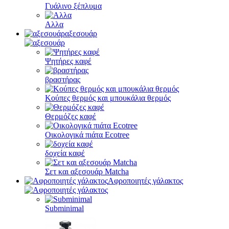
Γυάλινο ξέπλυμα
Αλλα
αξεσουάρ
Ψητήρες καφέ
βραστήρας
Κούπες θερμός και μπουκάλια θερμός
Θερμόζες καφέ
Οικολογικά πιάτα Ecotree
δοχεία καφέ
Σετ και αξεσουάρ Matcha
Αφροποιητές γάλακτος
Subminimal