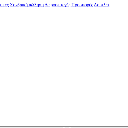
τικές
Χονδρική πώληση
Δωροεπιταγές
Προσφορές
Αουτλετ