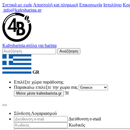
Σχετικά με εμάς
Αποστολή και πληρωμή
Επικοινωνία
Ιστολόγιο
Κρι
info@kafesbarista.gr
Kafes
barista
.gr
όλα για barista
Αναζήτηση
GR
Επιλέξτε χώρα παράδοσης
Παρακαλω επιλεξτε την χωρα σας
Ή
Μείνε μέσα
kafesbarista.gr
Σύνδεση Λογαριασμού
Διεύθυνση e-mail
Κωδικός