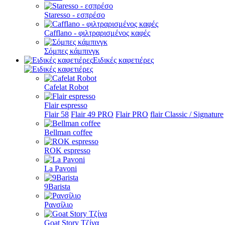
Staresso - εσπρέσο
Cafflano - φιλτραρισμένος καφές
Σόμπες κάμπινγκ
Ειδικές καφετιέρες
Cafelat Robot
Flair espresso
Flair 58
Flair 49 PRO
Flair PRO
flair Classic / Signature
Bellman coffee
ROK espresso
La Pavoni
9Barista
Ρανσίλιο
Goat Story Τζίνα