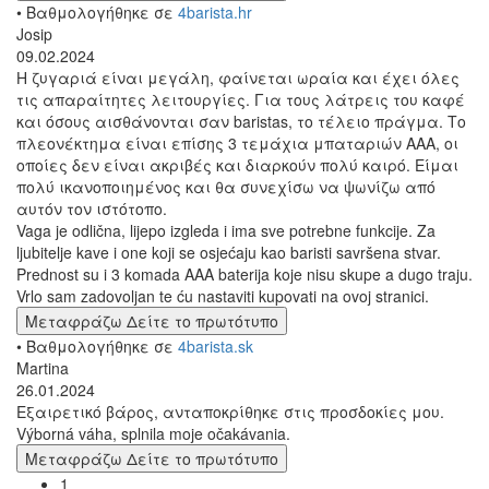
• Βαθμολογήθηκε σε
4barista.hr
Josip
09.02.2024
Η ζυγαριά είναι μεγάλη, φαίνεται ωραία και έχει όλες
τις απαραίτητες λειτουργίες. Για τους λάτρεις του καφέ
και όσους αισθάνονται σαν baristas, το τέλειο πράγμα. Το
πλεονέκτημα είναι επίσης 3 τεμάχια μπαταριών ΑΑΑ, οι
οποίες δεν είναι ακριβές και διαρκούν πολύ καιρό. Είμαι
πολύ ικανοποιημένος και θα συνεχίσω να ψωνίζω από
αυτόν τον ιστότοπο.
Vaga je odlična, lijepo izgleda i ima sve potrebne funkcije. Za
ljubitelje kave i one koji se osjećaju kao baristi savršena stvar.
Prednost su i 3 komada AAA baterija koje nisu skupe a dugo traju.
Vrlo sam zadovoljan te ću nastaviti kupovati na ovoj stranici.
Μεταφράζω
Δείτε το πρωτότυπο
• Βαθμολογήθηκε σε
4barista.sk
Martina
26.01.2024
Εξαιρετικό βάρος, ανταποκρίθηκε στις προσδοκίες μου.
Výborná váha, splnila moje očakávania.
Μεταφράζω
Δείτε το πρωτότυπο
1