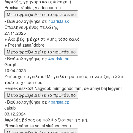
Ακριβές, γρήγορο και εύστοχο :)
Precisa, rápida, y adecuada :)
Μεταφράζω
Δείτε το πρωτότυπο
• Βαθμολογήθηκε σε
4barista.sk
Επαληθευμένος πελάτης
27.11.2025
+ Ακριβές, μέχρι στιγμής τόσο καλό
+ Presná,zatiaľ dobre
Μεταφράζω
Δείτε το πρωτότυπο
• Βαθμολογήθηκε σε
4barista.hu
Gergő
10.04.2025
Υπέροχο εργαλείο! Μεγαλύτερο από ό, τι νόμιζα, αλλά
τόσο το χειρότερο!
Remek eszköz! Nagyobb mint gondoltam, de annyi baj legyen!
Μεταφράζω
Δείτε το πρωτότυπο
• Βαθμολογήθηκε σε
4barista.cz
Jakub
03.12.2024
Ακριβές βάρος σε πολύ αξιοπρεπή τιμή.
Přesná váha za velmi slušnou cenu.
Μεταφράζω
Δείτε το πρωτότυπο