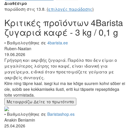
Διαθέσιμο
παράδοση στις 13.8.
(
επιλογές παράδοσης
)
Κριτικές προϊόντων 4Barista
ζυγαριά καφέ - 3 kg / 0,1 g
• Βαθμολογήθηκε σε
4barista.ee
Ruben-Naatan
19.06.2026
Γρήγορη και ακριβής ζυγαριά. Παρόλο που δεν είμαι ο
μεγαλύτερος λάτρης του καφέ, είναι ιδανική για
μαγείρεμα, ειδικά όταν προετοιμάζετε γεύματα με
ακριβείς συνταγές.
Kiire ning täpne kaal. isegi kui ma ise kõige suurem kohvi sõber ei
ole, sobib see kokkamiseks ilusti, eriti kui täpsete repseptidega
toite vormistada.
Μεταφράζω
Δείτε το πρωτότυπο
• Βαθμολογήθηκε σε
Baristashop.es
Anakin Beniamin
25.04.2026