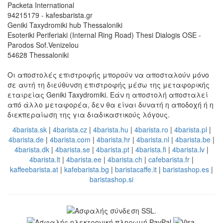
Packeta International
94215179 - kafesbarista.gr
Geniki Taxydromiki hub Thessaloniki
Esoteriki Periferiaki (Internal Ring Road) Thesi Dialogis OSE -
Parodos Sof.Venizelou
54628 Thessaloniki
Οι αποστολές επιστροφής μπορούν να αποσταλούν μόνο
σε αυτή τη διεύθυνση επιστροφής μέσω της μεταφορικής
εταιρείας Geniki Taxydromiki. Εάν η αποστολή αποσταλεί
από άλλο μεταφορέα, δεν θα είναι δυνατή η αποδοχή ή η
διεκπεραίωση της για διαδικαστικούς λόγους.
4barista.sk
|
4barista.cz
|
4barista.hu
|
4barista.ro
|
4barista.pl
|
4barista.de
|
4barista.com
|
4barista.hr
|
4barista.nl
|
4barista.be
|
4barista.dk
|
4barista.se
|
4barista.pt
|
4barista.fi
|
4barista.lv
|
4barista.lt
|
4barista.ee
|
4barista.ch
|
cafebarista.fr
|
kaffeebarista.at
|
kafebarista.bg
|
baristacaffe.it
|
baristashop.es
|
baristashop.si